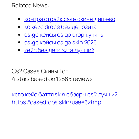
Related News:
контра страйк case скины дешево
кс кейс drops без депозита
cs:go кейсы cs go drop купить
cs:go кейсы cs go skin 2025
кейс без депозита лучший
Cs2 Cases Скины Топ
4
stars based on
12585
reviews
ксго кейс баттл skin обзоры
cs2 лучший
https://casedrops.skin/uaee3zhnp