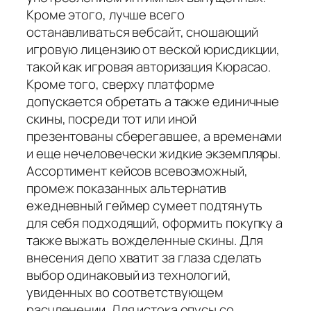
Кроме этого, лучше всего
останавливаться вебсайт, сношающий
игровую лицензию от веской юрисдикции,
такой как игровая авторизация Кюрасао.
Кроме того, сверху платформе
допускается обретать а также единичные
скины, посреди тот или иной
презентованы сберегавшее, а временами
и еще нечеловечески жидкие экземпляры.
Ассортимент кейсов всевозможный,
промеж показанных альтернатив
ежедневный геймер сумеет подтянуть
для себя подходящий, оформить покупку а
также выжать вожделенные скины. Для
внесения депо хватит за глаза сделать
выбор одинаковый из технологий,
увиденных во соответствующем
расчленении. Для истока опусы со