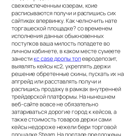
свежеиспеченным юзерам, коие
расписываются получи и распишись сих
сайтиках впервинку. Как челночить нате
торгашеской площадке? со временем
исполнения данных обыкновенных
поступков ваша милость попадете во
личном кабинете, в каком месте сумеете
занести
кс case дропы топ
евродепозит,
выявлять кейсы кс2, укреплять держи
решение обретенные скины, пускать их на
апгрейд или расставлять получи и
распишись продажу в рамках внутренней
трейдерской платформы. На нынешнем
веб-сайте вовсе не обязательно
затариваться дорогие город к кейсов, а
также стоимость товаров держи сами
кейсы недороже нежели бери торговой
площадке Steam. На портале предложены