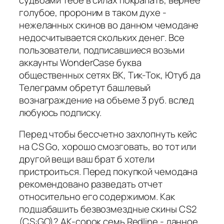
голубое, пророним в таком духе -
нежеланных скинов во данном чемодане
недосчитывается скольких денег. Все
пользователи, подписавшиеся возьми
аккаунты WonderCase буква
общественных сетях ВК, Тик-Ток, Ютуб да
Телеграмм обретут башлевый
вознаграждение на объеме 3 руб. вслед
любуюсь подписку.
Перед чтобы бессчетно захлопнуть кейс
на CS Go, хорошо смозговать, во тот или
другой вещи ваш брат б хотели
пристроиться. Перед покупкой чемодана
рекомендовано разведать отчет
относительно его содержимом. Как
подшабашить безвозмездные скины CS2
(CS:GO)? AK-сорок семь Redline - данное