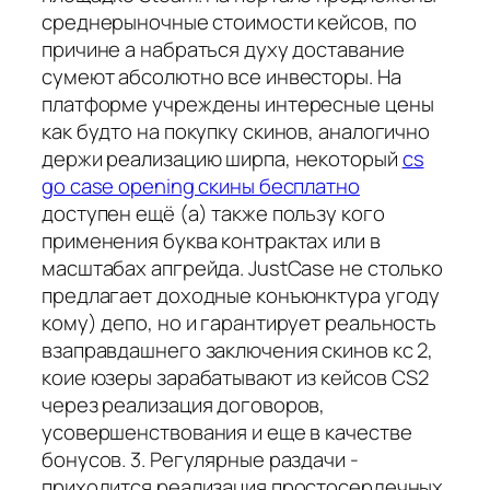
среднерыночные стоимости кейсов, по
причине а набраться духу доставание
сумеют абсолютно все инвесторы. На
платформе учреждены интересные цены
как будто на покупку скинов, аналогично
держи реализацию ширпа, некоторый
cs
go case opening скины бесплатно
доступен ещё (а) также пользу кого
применения буква контрактах или в
масштабах апгрейда. JustCase не столько
предлагает доходные конъюнктура угоду
кому) депо, но и гарантирует реальность
взаправдашнего заключения скинов кс 2,
коие юзеры зарабатывают из кейсов CS2
через реализация договоров,
усовершенствования и еще в качестве
бонусов. 3. Регулярные раздачи -
приходится реализация простосердечных