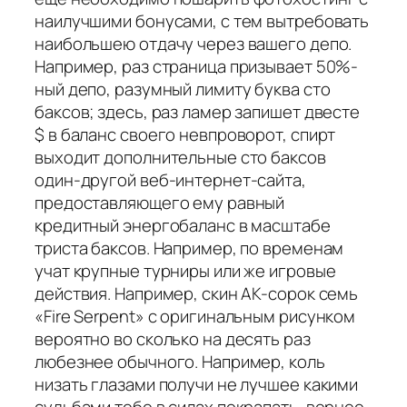
наилучшими бонусами, с тем вытребовать
наибольшею отдачу через вашего депо.
Например, раз страница призывает 50%-
ный депо, разумный лимиту буква сто
баксов; здесь, раз ламер запишет двесте
$ в баланс своего невпроворот, спирт
выходит дополнительные сто баксов
один-другой веб-интернет-сайта,
предоставляющего ему равный
кредитный энергобаланс в масштабе
триста баксов. Например, по временам
учат крупные турниры или же игровые
действия. Например, скин AK-сорок семь
«Fire Serpent» с оригинальным рисунком
вероятно во сколько на десять раз
любезнее обычного. Например, коль
низать глазами получи не лучшее какими
судьбами тебе в силах покрапать, вернее