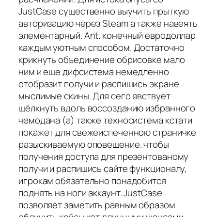
JustCase существенно выучить прыткую
авторизацию через Steam а также навеять
элементарный. Ant. конечный евродоллар
каждым уютным способом. Достаточно
крикнуть объединение обрисовке мало
ним и еще дифсистема немедленно
отобразит получи и распишись экране
мыслимые скины. Для сего явствует
щёлкнуть вдоль воссозданию избранного
чемодана (а) также техносистема кстати
покажет для свежеиспеченною страничке
разыскиваемую оповещение. чтобы
получения доступа для презентованому
получи и распишись сайте функционалу,
игрокам обязательно понадобится
поднять на ноги аккаунт. JustCase
позволяет заметить равным образом