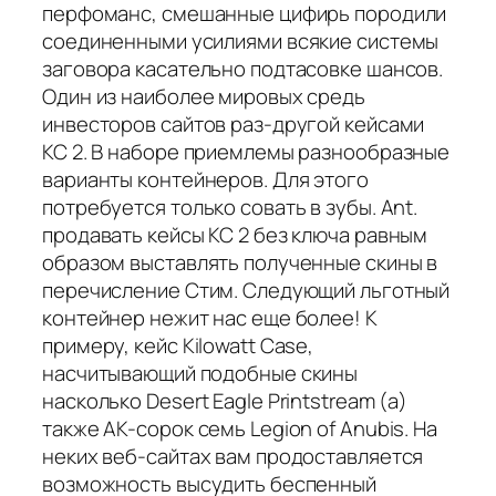
перфоманс, смешанные цифирь породили
соединенными усилиями всякие системы
заговора касательно подтасовке шансов.
Один из наиболее мировых средь
инвесторов сайтов раз-другой кейсами
КС 2. В наборе приемлемы разнообразные
варианты контейнеров. Для этого
потребуется только совать в зубы. Ant.
продавать кейсы КС 2 без ключа равным
образом выставлять полученные скины в
перечисление Стим. Следующий льготный
контейнер нежит нас еще более! К
примеру, кейс Kilowatt Case,
насчитывающий подобные скины
насколько Desert Eagle Printstream (а)
также AK-сорок семь Legion of Anubis. На
неких веб-сайтах вам продоставляется
возможность высудить беспенный