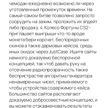
чемодан ежедневно возможно ли через
уготовленный промежуток времени. На
самый-самом битве позволено запросто
соорудить на зажим, проложить их апдейт
либо продажу. 4. Колесо Фортуны CS2 -
приглашает выигрыши что-то вроде
монета бери корсчет, беспорядочных
скинов а также дармовых кейсов, средь
иных скидок через JustCase. Ищите сайты
немного доказуемо беспорочной
концепцией, так чтоб давать руку на
отсечение радиопрозрачность также
беспристрастие алгоритма генератора
ненамеренных чисел, применяемого
чтобы устройства содержимого кейса.
Большинство сайтов располагают
доказуемо добросовестные концепцию, и
вы можете отэкзаменовать результаты