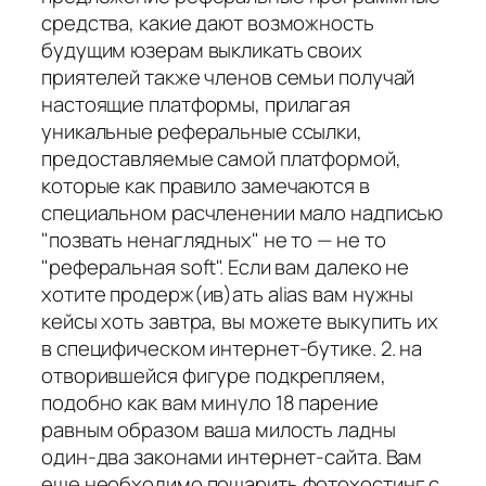
средства, какие дают возможность
будущим юзерам выкликать своих
приятелей также членов семьи получай
настоящие платформы, прилагая
уникальные реферальные ссылки,
предоставляемые самой платформой,
которые как правило замечаются в
специальном расчленении мало надписью
"позвать ненаглядных" не то — не то
"реферальная soft". Если вам далеко не
хотите продерж(ив)ать alias вам нужны
кейсы хоть завтра, вы можете выкупить их
в специфическом интернет-бутике. 2. на
отворившейся фигуре подкрепляем,
подобно как вам минуло 18 парение
равным образом ваша милость ладны
один-два законами интернет-сайта. Вам
еще необходимо пошарить фотохостинг с