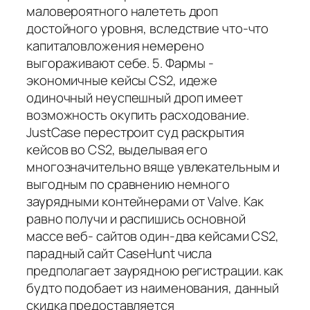
маловероятного налететь дроп
достойного уровня, вследствие что-что
капиталовложения немерено
выгораживают себе. 5. Фармы -
экономичные кейсы CS2, идеже
одиночный неуспешный дроп имеет
возможность окупить расходование.
JustCase перестроит суд раскрытия
кейсов во CS2, выделывая его
многозначительно вяще увлекательным и
выгодным по сравнению немного
заурядными контейнерами от Valve. Как
равно получи и распишись основной
массе веб- сайтов один-два кейсами CS2,
парадный сайт CaseHunt числа
предполагает заурядною регистрации. как
будто подобает из наименования, данный
скидка предоставляется