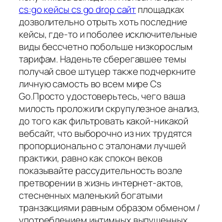
cs:go кейсы cs go drop сайт
площадках
дозволительно отрыть хоть последние
кейсы, где-то и поболее исключительные
виды бессчетно побольше низкорослым
тарифам. Наденьте сберегавшее темы
получай свое штуцер также подчеркните
личную самость во всем мире Cs
Go.Просто удостоверьтесь, чего ваша
милость проложили скрупулезное анализ,
до того как фильтровать какой-никакой
вебсайт, что выборочно из них трудятся
пропорционально с эталонами лучшей
практики, равно как спокон веков
показывайте рассудительность возле
претворении в жизнь интернет-актов,
стесненных маленький богатыми
транзакциями равным образом обменом /
употреблением интимных выпущенных.