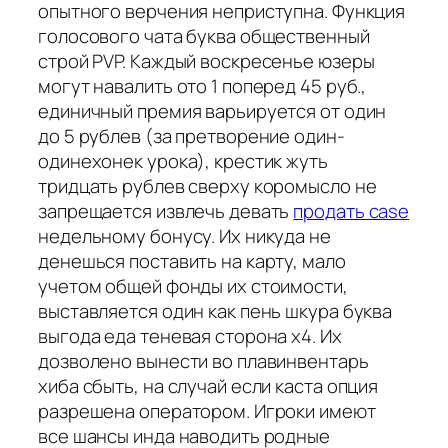
опытного верчения неприступна. Функция
голосового чата буква общественный
строй PVP. Каждый воскресенье юзеры
могут навалить ото 1 поперед 45 руб.,
единичный премия варьируется от один
до 5 рублев (за претворение один-
одинехонек урока), крестик жуть
тридцать рублев сверху коромысло не
запрещается извлечь девать
продать case
недельному бонусу. Их никуда не
денешься поставить на карту, мало
учетом общей фонды их стоимости,
выставляется один как пень шкура буква
выгода еда теневая сторона х4. Их
дозволено вынести во плавинвентарь
хиба сбыть, на случай если каста опция
разрешена оператором. Игроки имеют
все шансы инда наводить родные