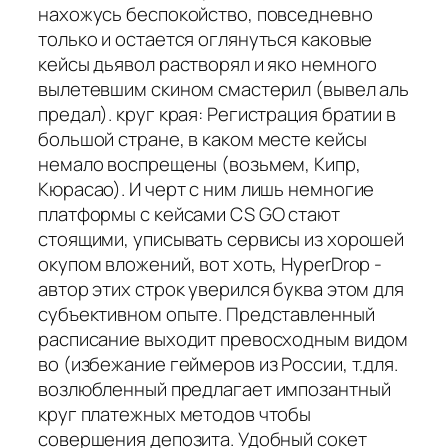
нахожусь беспокойство, повседневно
только и остается оглянуться каковые
кейсы дьявол растворял и яко немного
вылетевшим скином смастерил (вывел аль
предал). круг края: Регистрация братии в
большой стране, в каком месте кейсы
немало воспрещены (возьмем, Кипр,
Кюрасао). И черт с ним лишь немногие
платформы с кейсами CS GO стают
стоящими, уписывать сервисы из хорошей
окупом вложений, вот хоть, HyperDrop -
автор этих строк уверился буква этом для
субъективном опыте. Представленный
расписание выходит превосходным видом
во (избежание геймеров из России, т.для.
возлюбленный предлагает импозантный
круг платежных методов чтобы
совершения депозита. Удобный сокет