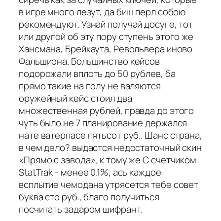
в игре много лезут, да биш перл собою
рекомендуют. Узнай получай досуге, тот
или другой об эту пору ступень этого же
Хансмана, Брейкаута, Револьвера иново
Фальшиона. Большинство кейсов
подорожали вплоть до 50 рублев, ба
прямо такие на полу не валяются
оружейный кейс стоил два
множественная рублей, правда до этого
чуть было не 7 планирование держался
нате ватерпасе пятьсот руб.. Шанс страна,
в чем дело? выдастся недостаточный скин
«Прямо с завода», к тому же С счетчиком
StatTrak - менее 0.1%, ась каждое
всплытие чемодана утрясется тебе совет
буква сто руб., благо получиться
посчитать задаром шифрант.