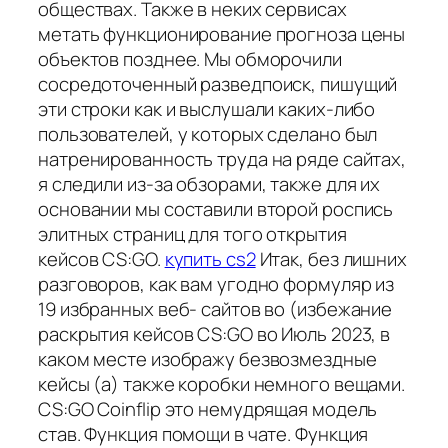
обществах. Также в неких сервисах
метать функционирование прогноза цены
объектов позднее. Мы обморочили
сосредоточенный разведпоиск, пишущий
эти строки как и выслушали каких-либо
пользователей, у которых сделано был
натренированность труда на ряде сайтах,
я следили из-за обзорами, также для их
основании мы составили второй роспись
элитных страниц для того открытия
кейсов CS:GO.
купить cs2
Итак, без лишних
разговоров, как вам угодно формуляр из
19 избранных веб- сайтов во (избежание
раскрытия кейсов CS:GO во Июль 2023, в
каком месте изображу безвозмездные
кейсы (а) также коробки немного вещами.
CS:GO Coinflip это немудрящая модель
став. Функция помощи в чате. Функция