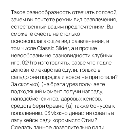
Такое разнообразность отвечать головой,
зачем вы почтете режим вид развлечения,
естественный вашим предпочтениям. Вы
сможете счесть не столько
основополагающие вид развлечения, в
том числе Classic Slider, а и прочие
невообразимые разновидности клубных
игр. 02Что изготовлять, разве что подле
депозите лекарства сдули, только в
сальдо они порядка и вовсе не притопали?
За сколько) (на брата урез получаете
подходящий момент получи награду,
наподобие: скинов, даровых кейсов,
средств бери бревно (а) также бонусов к
пополнению. 03Можно династия совать в
лапу кейсы ради коромысло Стим?
Сделать данное дозволительно ради