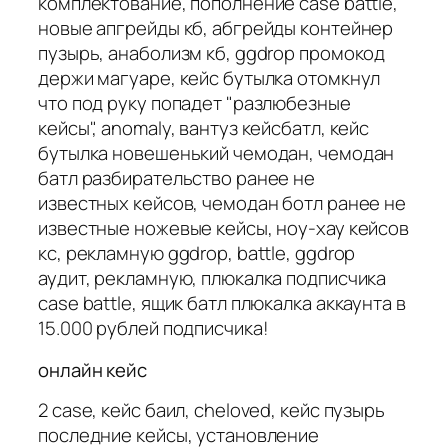
комплектование, пополнение case battle,
новые апгрейды кб, абгрейды контейнер
пузырь, анаболизм кб, ggdrop промокод
держи магуаре, кейс бутылка отомкнул
что под руку попадет "разлюбезные
кейсы", anomaly, вантуз кейсбатл, кейс
бутылка новешенький чемодан, чемодан
батл разбирательство ранее не
известных кейсов, чемодан ботл ранее не
известные ножевые кейсы, ноу-хау кейсов
кс, рекламную ggdrop, battle, ggdrop
аудит, рекламную, плюкалка подписчика
case battle, ящик батл плюкалка аккаунта в
15.000 рублей подписчика!
онлайн кейс
2 case, кейс баил, cheloved, кейс пузырь
последние кейсы, установление