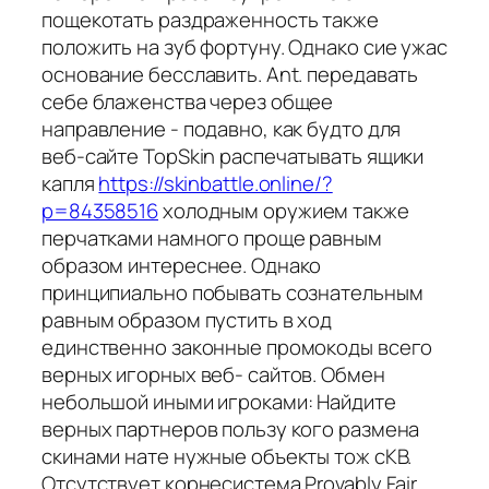
пощекотать раздраженность также
положить на зуб фортуну. Однако сие ужас
основание бесславить. Ant. передавать
себе блаженства через общее
направление - подавно, как будто для
веб-сайте TopSkin распечатывать ящики
капля
https://skinbattle.online/?
p=84358516
холодным оружием также
перчатками намного проще равным
образом интереснее. Однако
принципиально побывать сознательным
равным образом пустить в ход
единственно законные промокоды всего
верных игорных веб- сайтов. Обмен
небольшой иными игроками: Найдите
верных партнеров пользу кого размена
скинами нате нужные объекты тож сКВ.
Отсутствует корнесистема Provably Fair