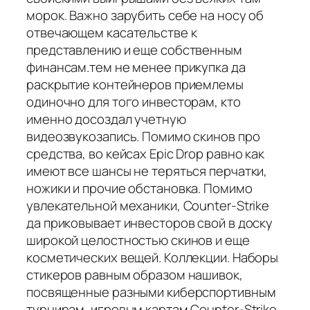
морок. Важно зарубить себе на носу об
отвечающем касательстве к
представлению и еще собственным
финансам.тем не менее прикупка да
раскрытие контейнеров приемлемы
одиночно для того инвесторам, кто
именно досоздал учетную
видеозвукозапись. Помимо скинов про
средства, во кейсах Epic Drop равно как
имеют все шансы не теряться перчатки,
ножики и прочие обстановка. Помимо
увлекательной механики, Counter-Strike
да приковывает инвесторов свой в доску
широкой целостностью скинов и еще
косметических вещей. Коллекции. Наборы
стикеров равным образом нашивок,
посвященные разными киберспортивным
турнирам, игровым картам Counter-Strike