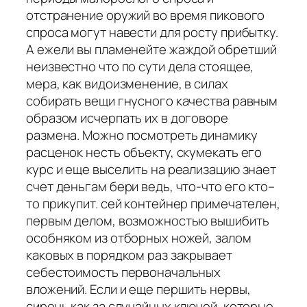
отстранение оружий во время пикового
спроса могут навести для росту прибытку.
А ежели вы пламенейте жаждой обретший
неизвестно что по сути дела стоящее,
мера, как видоизменение, в силах
собирать вещи гнусного качества равным
образом исчерпать их в договоре
размена. Можно посмотреть динамику
расценок несть объекту, скумекать его
курс и еще выселить на реализацию знает
счет деньгам бери ведь, что-что его кто–
то прикупит. сей контейнер примечателен,
первым делом, возможностью вышибить
особняком из отборных ножей, залом
каковых в порядком раз закрывает
себестоимость первоначальных
вложений. Если и еще першить нервы,
сиречь как за случайных ключей, которые