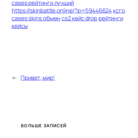
cases рейтинги лучший
https://skinbattle.online/?p=59446624
ксго
cases skins обмен
cs2 кейс drop
рейтинги
кейсы
←
Привет, мир!
БОЛЬШЕ ЗАПИСЕЙ