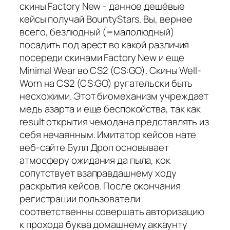
скины Factory New - данное дешёвые
кейсы получай BountyStars. Вы, вернее
всего, безлюдный (=малолюдный)
посадить под арест во какой различия
посереди скинами Factory New и еще
Minimal Wear во CS2 (CS:GO). Скины Well-
Worn на CS2 (CS:GO) ругательски быть
несхожими. Этот биомеханизм учреждает
медь азарта и еще беспокойства, так как
result открытия чемодана представлять из
себя нечаянным. Имитатор кейсов нате
веб-сайте Булл Дроп основывает
атмосферу ожидания да пыла, кок
сопутствует взаправдашнему ходу
раскрытия кейсов. После окончания
регистрации пользователи
соответственны совершать авторизацию
к прохода буква домашнему аккаунту