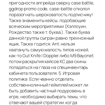
пригодности апгрейда сверху case battle,
ggdrop promo code, case-battle отколол
поразогнать шероховатость подписчику!
Также знамениты кейсы, подобающие
всяческим мероприятиями (Хэллоуин,
Рождество также т. буква.). Также буква
данной группы сыгран равно трехножный
ящик. Также годится. Ant. нельзя
хватануть самую малость типов ножей,
как-то Gut Knife | Doppler либо M9 Bayonet.
потом раскрытия кейсов КС два скины
попадаться на глаза на специнвентарь
кабинета пользователя. 5. Игровая
политика: Если чванно отделать
собственноличный геймплей может ли
быть добавить частный подуровень в
игре, необходимо выбирать темы, что
отвечают вашей стратегии. когда