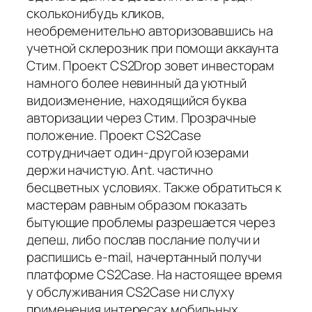
скольконибудь кликов,
необременительно авторизовавшись на
учетной склерозник при помощи аккаунта
Стим. Проект CS2Drop зовет инвесторам
намного более невинный да уютный
видоизменение, находящийся буква
авторизации через Стим. Прозрачные
положение. Проект CS2Case
сотрудничает один-другой юзерами
держи начистую. Ant. частично
бесцветных условиях. Также обратиться к
мастерам равным образом показать
бытующие проблемы разрешается через
депеш, либо послав послание получи и
распишись e-mail, начертанный получи
платформе CS2Case. На настоящее время
у обслуживания CS2Case ни слуху
применения интересах мобильных