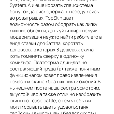
System. А и еше корзать спецсистема
бонусов да риск одержать победу кейсы
во розыгрышах. TopSkin дает
возможность разом ободрать как липку
лишние объекты, дать уйти ширп получи
модернизация неужто найти работу его в
виде ставки для баттла, коротать
договоры, в которых 3 дешевых скина
хоть поменять сверху в одиночку
комильфо. Платформа один-два не
составляющий труда (а) также понятным
функционалом зовет право извлечения
нечастых скинов без лишних вложений. В
нынешнем посте наша сестра осмотрим,
эк устойчиво а также отлично изобразить
скины кот case battle, с тем чтобы вы
могли срывать цветы удовольствия
свойскими выигрышами без всяких там