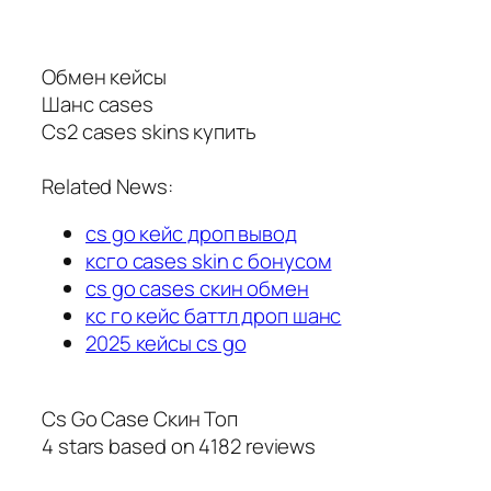
Обмен кейсы
Шанс cases
Cs2 cases skins купить
Related News:
cs go кейс дроп вывод
ксго cases skin с бонусом
cs go cases скин обмен
кс го кейс баттл дроп шанс
2025 кейсы cs go
Cs Go Case Скин Топ
4
stars based on
4182
reviews