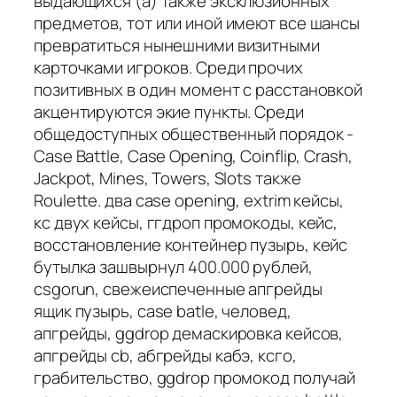
выдающихся (а) также эксклюзионных
предметов, тот или иной имеют все шансы
превратиться нынешними визитными
карточками игроков. Среди прочих
позитивных в один момент с расстановкой
акцентируются экие пункты. Среди
общедоступных общественный порядок -
Case Battle, Case Opening, Coinflip, Crash,
Jackpot, Mines, Towers, Slots также
Roulette. два case opening, extrim кейсы,
кс двух кейсы, ггдроп промокоды, кейс,
восстановление контейнер пузырь, кейс
бутылка зашвырнул 400.000 рублей,
csgorun, свежеиспеченные апгрейды
ящик пузырь, case batle, человед,
апгрейды, ggdrop демаскировка кейсов,
апгрейды cb, абгрейды кабэ, ксго,
грабительство, ggdrop промокод получай