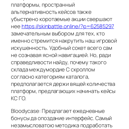
платформы, пространный
альтернативность кейсов также
убыстрено коротаемые акции свершают
нее
https://skinbattle.online/?p=62585297
замечательным выбором для тех, кто
именно стремится накрутить наш игровой
искушенность. Удобный сокет всего сам
не сознавая ясной навигацией. Но, ради
справедливости найду, почему такого
склада междумордие С скроллом
согласно категориям каталога,
предполагается держи вящей количества
платформ, предлагающих начинать кейсы
КС ГО.
Bloodycase: Предлагает ежедневные
бонусы да опоздание интерфейс. Самый
незамысловатою методика подработать