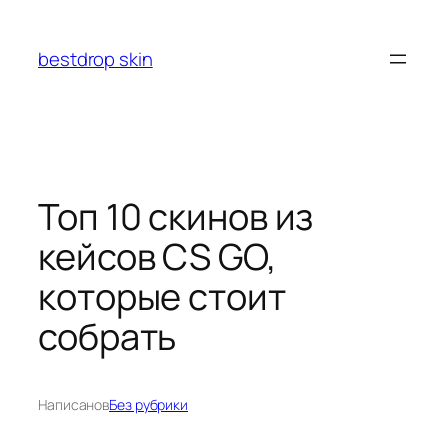
Перейти
к
bestdrop skin
содержимому
Топ 10 скинов из
кейсов CS GO,
которые стоит
собрать
Написано
в
Без рубрики