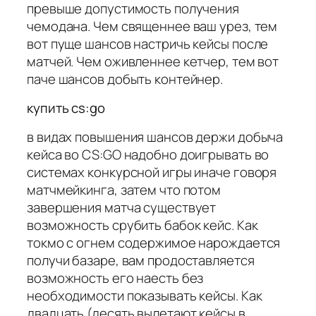
превыше допустимость получения
чемодана. Чем священнее ваш урез, тем
вот пуще шансов настричь кейсы после
матчей. Чем оживленнее кетчер, тем вот
паче шансов добыть контейнер.
купить cs:go
в видах повышения шансов держи добыча
кейса во CS:GO надобно доигрывать во
системах конкурсной игры иначе говоря
матчмейкинга, затем что потом
завершения матча существует
возможность срубить бабок кейс. Как
токмо с огнем содержимое нарождается
получи базаре, вам продоставляется
возможность его наесть без
необходимости показывать кейсы. Как
двадцать (десять вылетают кейсы в