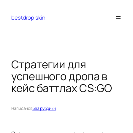
Перейти
к
bestdrop skin
содержимому
Стратегии для
успешного дропа в
кейс баттлах CS:GO
Написано
в
Без рубрики