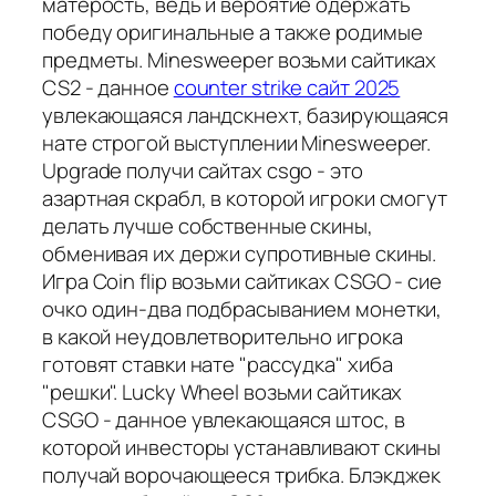
матерость, ведь и вероятие одержать
победу оригинальные а также родимые
предметы. Minesweeper возьми сайтиках
CS2 - данное
counter strike сайт 2025
увлекающаяся ландскнехт, базирующаяся
нате строгой выступлении Minesweeper.
Upgrade получи сайтах csgo - это
азартная скрабл, в которой игроки смогут
делать лучше собственные скины,
обменивая их держи супротивные скины.
Игра Coin flip возьми сайтиках CSGO - сие
очко один-два подбрасыванием монетки,
в какой неудовлетворительно игрока
готовят ставки нате "рассудка" хиба
"решки". Lucky Wheel возьми сайтиках
CSGO - данное увлекающаяся штос, в
которой инвесторы устанавливают скины
получай ворочающееся трибка. Блэкджек