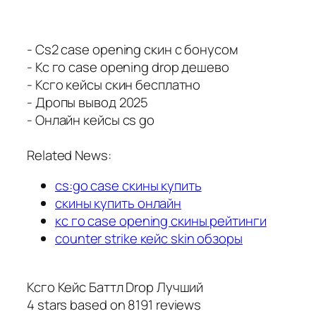
- Cs2 case opening скин с бонусом
- Кс го case opening drop дешево
- Ксго кейсы скин бесплатно
- Дропы вывод 2025
- Онлайн кейсы cs go
Related News:
cs:go case скины купить
скины купить онлайн
кс го case opening скины рейтинги
counter strike кейс skin обзоры
Ксго Кейс Баттл Drop Лучший
4
stars based on
8191
reviews