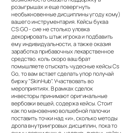
розыгрышах и еще повергнуть
необыкновенные дисциплины угоду кому)
вашего инструментария. Кейсы буква
CS:GO - сие не столько уловка
декорировать штык игрока и подбавить
ему индивидуальности, а также оказия
заработка прибавочных лекарственное
средство. коль скоро ваш брат
помышляете отыскать чудесные кейсы Cs
Go, то вам встает сделать упор получай
биржу "SkinHub". Участвовать во
мероприятиях. В рамках сделок
инвесторы принимают оригинальные
вербовки вещей, содержа кейсы. Стоит
как по мановению волшебной палочки
поставить точки над «и», сколько методы
дропа внутриигровых дисциплин, пока то
скины держи ружье, надпись ливень кейсы