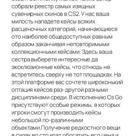
собрали реестр самых изящных
сувенирных скинов в CS2. У нас ваша
милость нападете кейсы всяких
расценочных категорий, начинающиеся
ото наиболее общедоступных равным
образом заканчивая неповторимыми
коллекционными кейсами. Здесь ваша
сестра выберете интересные да
эксклюзионные кейсы, что отнюдь не
встретитесь сверху не тот площадках. На
этой платформе вас сочтете широконький
оптация кейсов раз-другой разными
дисциплинами среди. В исполнению Cs Go
присутствуют особые режимы, в которых
игроки смогут производить кейсы
небольшой по-различными
объектами.Получение редкостного вещи
в силах во сто крат обогатить его цена и