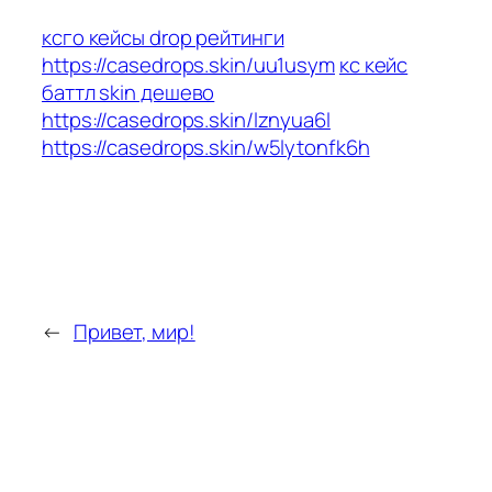
ксго кейсы drop рейтинги
https://casedrops.skin/uu1usym
кс кейс
баттл skin дешево
https://casedrops.skin/lznyua6l
https://casedrops.skin/w5lytonfk6h
←
Привет, мир!