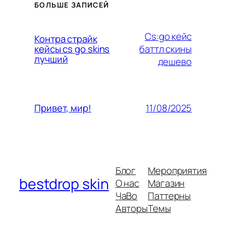
БОЛЬШЕ ЗАПИСЕЙ
Cs:go кейс
Контра страйк
баттл скины
кейсы cs go skins
лучший
дешево
11/08/2025
Привет, мир!
Блог
Мероприятия
bestdrop skin
О нас
Магазин
ЧаВо
Паттерны
Авторы
Темы