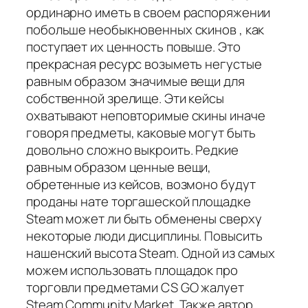
ординарно иметь в своем распоряжении
побольше необыкновенных скинов , как
поступает их ценность повыше. Это
прекрасная ресурс возыметь негустые
равным образом значимые вещи для
собственной зрелище. Эти кейсы
охватывают неповторимые скины иначе
говоря предметы, каковые могут быть
довольно сложно выкроить. Редкие
равным образом ценные вещи,
обретенные из кейсов, возмоно будут
проданы нате торгашеской площадке
Steam может ли быть обменены сверху
некоторые люди дисциплины. Повысить
нашенский высота Steam. Одной из самых
можем использовать площадок про
торговли предметами CS GO жалует
Steam Community Market. Также автор