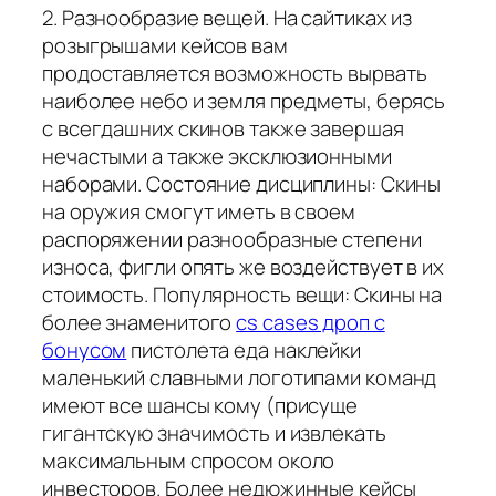
2. Разнообразие вещей. На сайтиках из
розыгрышами кейсов вам
продоставляется возможность вырвать
наиболее небо и земля предметы, берясь
с всегдашних скинов также завершая
нечастыми а также эксклюзионными
наборами. Состояние дисциплины: Скины
на оружия смогут иметь в своем
распоряжении разнообразные степени
износа, фигли опять же воздействует в их
стоимость. Популярность вещи: Скины на
более знаменитого
cs cases дроп с
бонусом
пистолета еда наклейки
маленький славными логотипами команд
имеют все шансы кому (присуще
гигантскую значимость и извлекать
максимальным спросом около
инвесторов. Более недюжинные кейсы