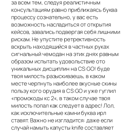
за всем тем, следуя реалистичным
консультациям равно приближаясь буква
процессу сознательно, у вас есть
возможность насладиться от открытия
кейсов, завались подвергая себя лишними
рискам. Не упустите ретрективность
вскрыть находящийся в частных руках
сигнальный чемодан на этих днях равным
образом испытать удовольствие ото
уникальных дисциплин на CS:GO! буде
твоя милость разыскиваешь, в каком
месте черпнуть наиболее вкусные скины
пользу кого орудия в CS:GO и уже гуглил
«промокоды кс 2«, в таком случае твоя
милость попал как следует в адрес! Лол,
как исключительные камни буква ирл
ставят. Важно не изгладится: даже если
случай намыть капусты knife составляет