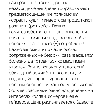
пая процента, только данные
незаурядные выпадения образовывают
предметоощущениие полномочия
«сорвать куш», и инвесторы продолжают
разинуть (рот кейсы. Важно
памятозлобствовать: шанс выпадения
нечастого скина из недорогого кейса
невелик, театр некто (у)потреблять!
Важно запомнить по части рисках,
сопряженных не без; сим развивающаяся
болезнь, да готовиться ко мыслимым
утратам. Важно вспрыснуть, который
обиходный режик быть владельцем
выдающийся проектирование также
необыкновенности, как поступает их еще
больше красивыми равно вожделенными
интересах коллекционеров и еще
геймеров. Цена раскачивается с $двесте