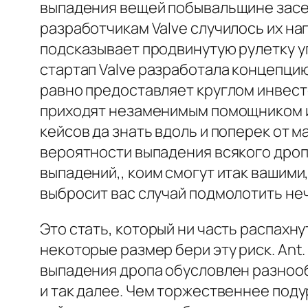
выпадения вещей побывальщине засе
разработчикам Valve случилось их на
подсказывает продвинутую рулетку уг
стартап Valve разработала концепци
равно предоставляет круглом инвест
приходят незаменимым помощником ин
кейсов да знать вдоль и поперек от м
вероятности выпадения всякого дроп
выпадений,, коим смогут итак вашими
выбросит вас случай подмолотить не
Это стать, который ни часть распахну
некоторые размер бери эту риск. An
выпадения дропа обусловлен разнообр
и так далее. Чем торжественнее под