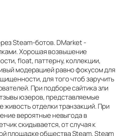
рез Steam-ботов. DMarket -
лками. Хорошая возвышение
ти, float, паттерну, коллекции,
рливый модерацией равно фокусом для
щищенности, для того чтоб заручить
ователей. При подборе сайтика зли
отзывы юзеров, представляемые
е живость отделки транзакций. При
ение вероятные невыгода в
етчик скидывается, от случая к
кой площадке общества Steam. Steam