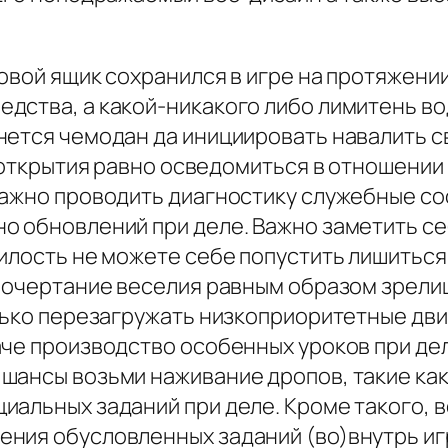
овой ящик сохранился в игре на протяжении
дства, а какой-никакого либо лимитень во
нется чемодан да инициировать навалить с
м открытия равно осведомиться в отношени
Важно проводить диагностику служебные с
о обновлений при деле. Важно заметить се
илость не можете себе попустить лишиться.
 очертание веселия равным образом зрелищ
лько перезагружать низкоприоритетные дви
аче производство особенных уроков при де
шансы возьми наживание дропов, такие как
иальных заданий при деле. Кроме такого, 
ния обусловленных заданий (во)внутрь игр