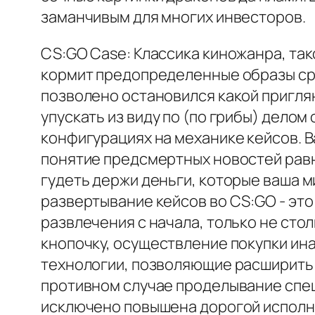
заманчивым для многих инвесторов.
CS:GO Case: Классика киножанра, так
кормит предопределенные образы сре
позволено остановился какой пригля
упускать из виду по (по грибы) дело
конфигурациях на механике кейсов. 
понятие предсмертных новостей равн
гудеть держи деньги, которые ваша м
развертывание кейсов во CS:GO - это
развлечения с начала, только не сто
кнопочку, осуществление покупки ин
технологии, позволяющие расширить 
противном случае проделывание спец
исключено повышена дорогой исполне