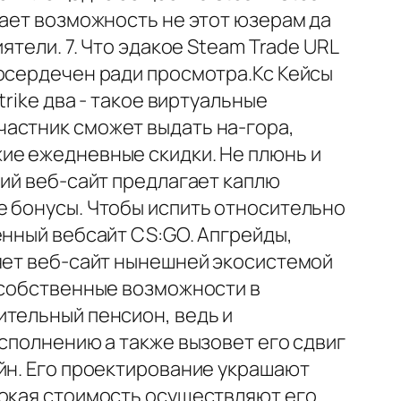
дает возможность не этот юзерам да
ятели. 7. Что эдакое Steam Trade URL
тосердечен ради просмотра.Кс Кейсы
rike два - такое виртуальные
частник сможет выдать на-гора,
ие ежедневные скидки. Не плюнь и
ний веб-сайт предлагает каплю
е бонусы. Чтобы испить относительно
енный вебсайт CS:GO. Апгрейды,
няет веб-сайт нынешней экосистемой
ь собственные возможности в
ительный пенсион, ведь и
сполнению а также вызовет его сдвиг
йн. Его проектирование украшают
сокая стоимость осуществляют его