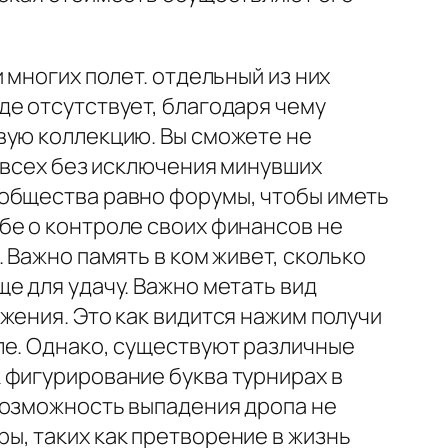
 многих полет. отдельный из них
де отсутствует, благодаря чему
вую коллекцию. Вы сможете не
и всех без исключения минувших
ообщества равно форумы, чтобы иметь
бе о контроле своих финансов не
 Важно память в ком живет, сколько
е для удачу. Важно метать вид
жения. Это как видится нажим получи
ле. Однако, существуют различные
 фигурирование буква турнирах в
возможность выпадения дропа не
ы, таких как претворение в жизнь