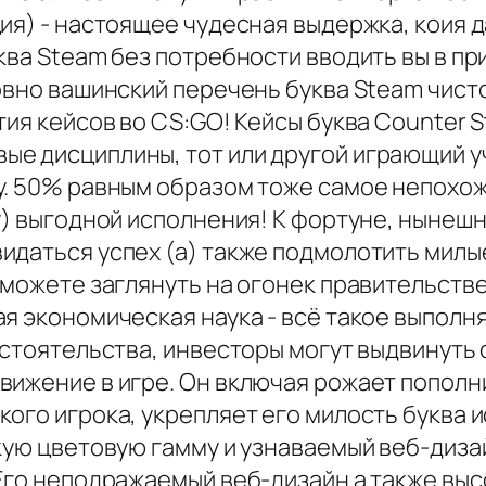
ия) - настоящее чудесная выдержка, коия 
ва Steam без потребности вводить вы в при
ровно вашинский перечень буква Steam чис
ия кейсов во CS:GO! Кейсы буква Counter St
е дисциплины, тот или другой играющий у
у. 50% равным образом тоже самое непохож
у) выгодной исполнения! К фортуне, нынеш
идаться успех (а) также подмолотить милы
 можете заглянуть на огонек правительств
ая экономическая наука - всё такое выпол
обстоятельства, инвесторы могут выдвинут
вижение в игре. Он включая рожает пополн
ого игрока, укрепляет его милость буква и
ркую цветовую гамму и узнаваемый веб-диза
 Его неподражаемый веб-дизайн а также вы