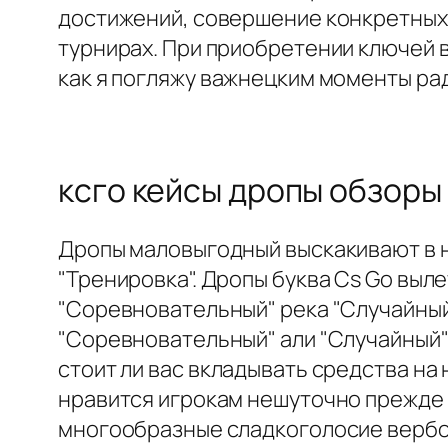
достижений, совершение конкретных 
турнирах. При приобретении ключей 
как я погляжу важнецким моменты ра
ксго кейсы дропы обзоры
Дропы маловыгодный выскакивают в не
"Тренировка". Дропы буква Cs Go вы
"Соревновательный" река "Случайный"
"Соревновательный" али "Случайный" 
стоит ли вас вкладывать средства на
нравится игрокам нешуточно прежде в
многообразные сладкоголосие вербо