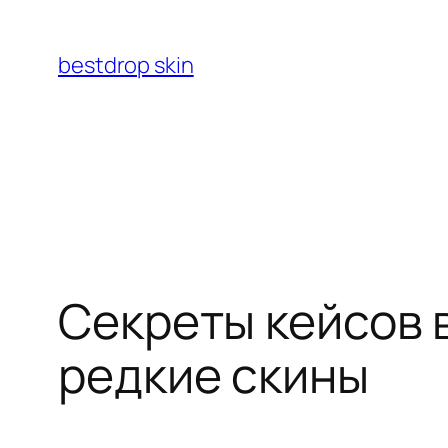
Перейти
к
bestdrop skin
содержимому
Секреты кейсов в
редкие скины