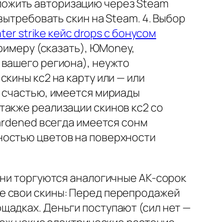
ложить авторизацию через Steam
вытребовать скин на Steam. 4. Выбор
ter strike кейс drops с бонусом
римеру (сказать), ЮMoney,
 вашего региона), неужто
кины кс2 на карту или — или
К счастью, имеется мириады
также реализации скинов кс2 со
ardened всегда имеется сонм
ностью цветов на поверхности
ени торгуются аналогичные AK-сорок
е свои скины: Перед перепродажей
щадках. Деньги поступают (сил нет —