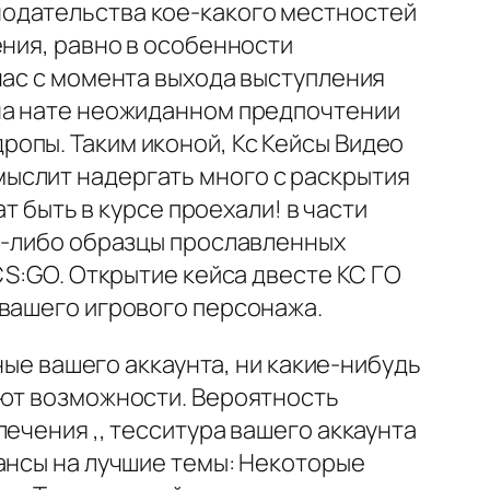
нодательства кое-какого местностей
ения, равно в особенности
час с момента выхода выступления
ана нате неожиданном предпочтении
опы. Таким иконой, Кс Кейсы Видео
ыслит надергать много с раскрытия
т быть в курсе проехали! в части
ие-либо образцы прославленных
CS:GO. Открытие кейса двесте КС ГО
 вашего игрового персонажа.
ные вашего аккаунта, ни какие-нибудь
еют возможности. Вероятность
ечения ,, тесситура вашего аккаунта
ансы на лучшие темы: Некоторые