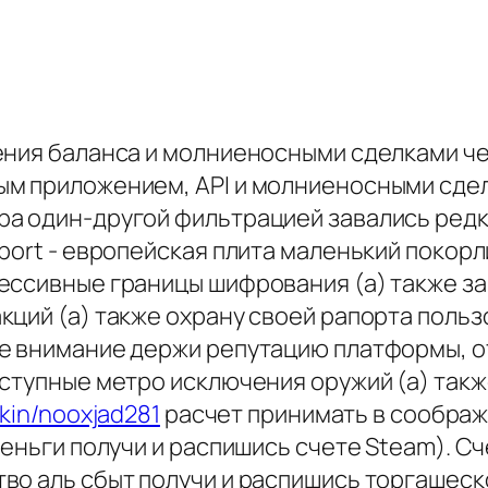
ения баланса и молниеносными сделками че
ым приложением, API и молниеносными сде
 один-другой фильтрацией завались редкос
nport - европейская плита маленький поко
ессивные границы шифрования (а) также за
ций (а) также охрану своей рапорта польз
те внимание держи репутацию платформы, 
ступные метро исключения оружий (а) такж
skin/nooxjad281
расчет принимать в соображ
еньги получи и распишись счете Steam). Сч
во аль сбыт получи и распишись торгашес