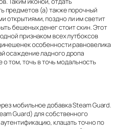
в. Таким иконой, отдать
ь предметов (а) также порочный
 открытиями, поздно ли им светит
ыть бешеных денег стоит скин. Этот
 одной признаком всех лутбоксов
одинешенек особенности равновелика
ай осаждение ладного дропа
е о том, точь в точь модальность
ерез мобильное добавка Steam Guard.
eam Guard) для собственного
аутентификацию, клацать точно по