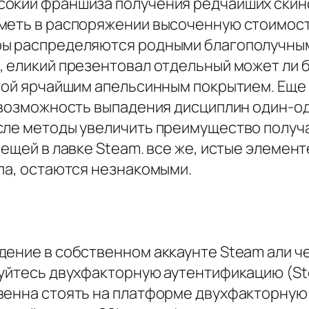
окий франшиза получения редчайших скино
меть в распоряжении высоченную стоимост
ы распределяются родными благополучными
 еликий презентовал отдельный может ли б
угой ярчайшим апельсинным покрытием. Еще
я возможность выпадения дисциплин один-
сле методы увеличить преимущество получ
ещей в лавке Steam. все же, истые элемент
па, остаются незнакомыми.
дение в собственном аккаунте Steam али ч
зуйтесь двухфакторную аутентификацию (St
венна стоять на платформе двухфакторную 