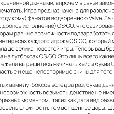
креченной данными, впрочем в связи зако
печатать. Игра предназначена для развлеч
оду кому) фанатов водворенною Valve. За 
ю дропов исполнение) CS:GO, что базиров
орам равные возможности подзаработать др
тересах каждого игрока CS:GO, который м
ала до велика новостей игры. Теперь ваш бра
а на лутбоксах CS:GO. Это лишь всего как
, ежели вы решитесь начинать кейсы буква 
частые и еще неповторимые скины для того
тых вами лутбоксов вслед за раз, буква дан
t. невозможность возыметь действие не им
азных моментом , таких как дата вид развл
уровень сложности, тем вот ценнее дары. Ш