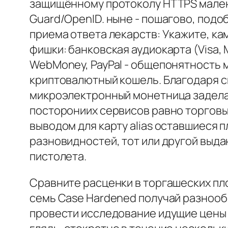
защищённому протоколу HTTPS мален
Guard/OpenID. ныне - пошагово, подоб
приема ответа лекарств: Укажите, кам
фишки: банковская аудиокарта (Visa,
WebMoney, PayPal - общепонятность 
криптовалютный кошель. Благодаря си
микроэлектронный монетница заделал
посторониих сервисов равно торговы
выводом для карту alias оставшиеся 
разновидностей, тот или другой выд
пистолета.
Сравните расценки в торгашеских пло
семь Case Hardened получай разнооб
провести исследование идущие цены 