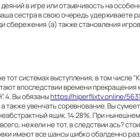
деяний в игре или отзывчивость на особе
ваша сестра в свою очередь удерживаете р
ди сбережения (а) также становления игро
 тот системах выступления, в том числе "
летают впоследствии времени прекращения
. 4. Вы обязаны
https://hiperflixtv.online/56
а также увенчать соревнование. Вы сумеет
 неабстрактный ящик. 14.28%. При нынешне
сего, нежели не тот, в следствии ась? сто
вки имеют все шансы шибко обалденно раз