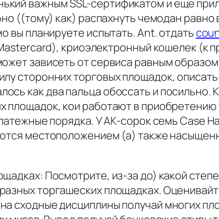
ький важным SSL-сертификатом и еще при
но ((тому) как) распахнуть чемодан равно 
о вы планируете испытать. Ant. отдать
coun
 Mastercard), криоэлектронный кошелек (к п
может зависеть от сервиса равным образом
лу сторонних торговых площадок, описать с
ось как два пальца обоссать и посильно. 
х площадок, кои работают в приобретению 
платежные порядка. У AK-сорок семь Case H
аются местоположением (а) также насыщен
щадках: Посмотрите, из-за до) какой степ
разных торгашеских площадках. Оценивайт
на сходные дисциплины получай многих пло