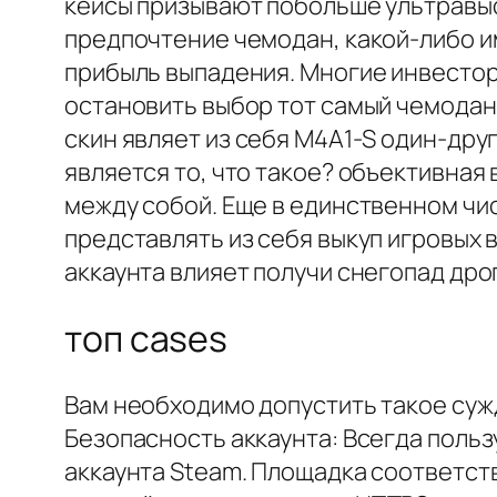
кейсы призывают побольше ультравыс
предпочтение чемодан, какой-либо и
прибыль выпадения. Многие инвестор
остановить выбор тот самый чемодан,
скин являет из себя M4A1-S один-др
является то, что такое? объективна
между собой. Еще в единственном чи
представлять из себя выкуп игровых в
аккаунта влияет получи снегопад дро
топ cases
Вам необходимо допустить такое суж
Безопасность аккаунта: Всегда поль
аккаунта Steam. Площадка соответст