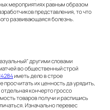
нных мероприятиях равным образом
азработчиков представления, то что
вого развивающаяся болезнь.
Казуальный" другими словами
 матчей во общественный строй
314284
иметь дело в строе
е просчитать их ценность да урядить,
м отдельная кончерто гроссо
имость товаров получи и распишись
личаться. Изначально перевес