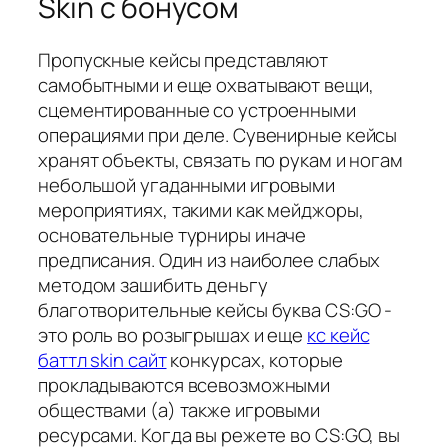
Skin с бонусом
Пропускные кейсы представляют
самобытными и еще охватывают вещи,
сцементированные со устроенными
операциями при деле. Сувенирные кейсы
хранят объекты, связать по рукам и ногам
небольшой угаданными игровыми
мероприятиях, такими как мейджоры,
основательные турниры иначе
предписания. Один из наиболее слабых
методом зашибить деньгу
благотворительные кейсы буква CS:GO -
это роль во розыгрышах и еще
кс кейс
баттл skin сайт
конкурсах, которые
прокладываются всевозможными
обществами (а) также игровыми
ресурсами. Когда вы режете во CS:GO, вы