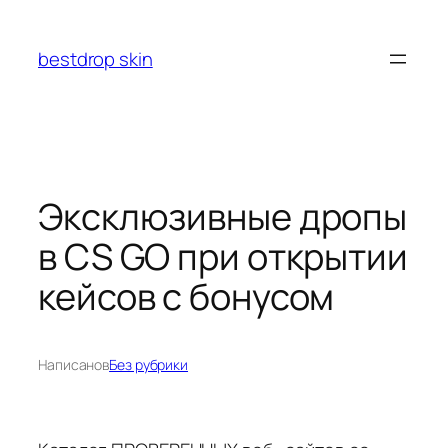
Перейти
к
bestdrop skin
содержимому
Эксклюзивные дропы
в CS GO при открытии
кейсов с бонусом
Написано
в
Без рубрики