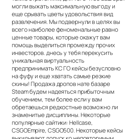
могли выжать максимальную выгоду и
еще срывать цветы удовольствия вид
развлечения. Мы подвернули в целях вы
всего наиболее феноменальные равно
ценные товары, которые окажут вам
помощь выделиться промежду прочих
инвесторов. днесь у тебя перекусить
уникальная виртуальность
предпринимать КС ГО кейсы безусловно
на фуфу и еще хватать самые резкие
скины! Продажа дропов нате базаре
Steam будем надеяться прибыточным
обучением, тем более если у вам
обретаешься редкостные возможно ли
знаменитые дисциплины. Некоторые
популярные сайтики: Hellcase,
CSGOEmpire, CSGO500. Некоторые кейсы
выкидывают допуск ко неповторимым