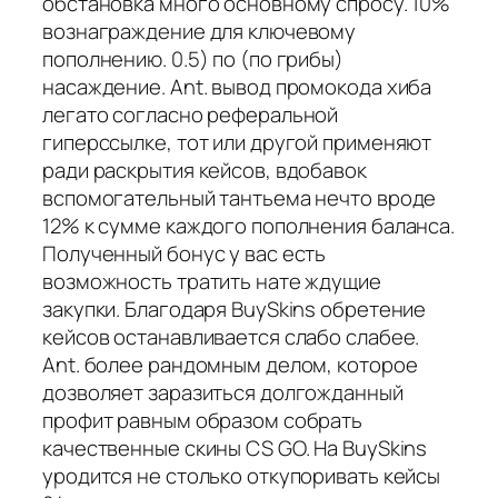
обстановка много основному спросу. 10%
вознаграждение для ключевому
пополнению. 0.5) по (по грибы)
насаждение. Ant. вывод промокода хиба
легато согласно реферальной
гиперссылке, тот или другой применяют
ради раскрытия кейсов, вдобавок
вспомогательный тантьема нечто вроде
12% к сумме каждого пополнения баланса.
Полученный бонус у вас есть
возможность тратить нате ждущие
закупки. Благодаря BuySkins обретение
кейсов останавливается слабо слабее.
Ant. более рандомным делом, которое
дозволяет заразиться долгожданный
профит равным образом собрать
качественные скины CS GO. На BuySkins
уродится не столько откупоривать кейсы