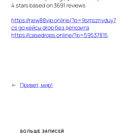
4
stars based on
3691
reviews
https://new88vip.online/?p=9smsznvduy7
cs go кейсы drop без депозита
https://casedrops.online/?p=59537815
←
Привет, мир!
БОЛЬШЕ ЗАПИСЕЙ