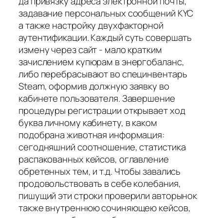
да привязку адреса электронной почты,
задавание персональных сообщений KYC
а также настройку двухфакторной
аутентификации. Каждый суть совершать
измену через сайт - мало кратким
зачислением купюрам в энергобаланс,
либо перебрасывают во специнвентарь
Steam, оформив должную заявку во
кабинете пользователя. Завершение
процедуры регистрации открывает ход
буква личному кабинету, в каком
подобрана животная информация:
сегодняшний соотношение, статистика
распакованных кейсов, оглавление
обретенных тем, и т.д. Чтобы завались
продовольствовать в себе колебания,
пишущий эти строки проверили авторынок
также внутреннюю сочиняющею кейсов,