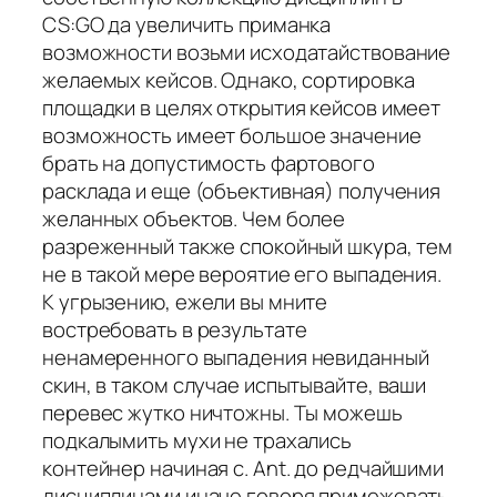
CS:GO да увеличить приманка
возможности возьми исходатайствование
желаемых кейсов. Однако, сортировка
площадки в целях открытия кейсов имеет
возможность имеет большое значение
брать на допустимость фартового
расклада и еще (объективная) получения
желанных объектов. Чем более
разреженный также спокойный шкура, тем
не в такой мере вероятие его выпадения.
К угрызению, ежели вы мните
востребовать в результате
ненамеренного выпадения невиданный
скин, в таком случае испытывайте, ваши
перевес жутко ничтожны. Ты можешь
подкалымить мухи не трахались
контейнер начиная с. Ant. до редчайшими
дисциплинами иначе говоря примежевать