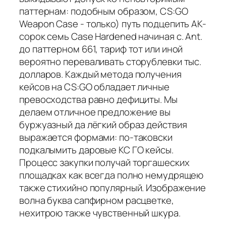
паттернам: подобным образом, CS:GO
Weapon Case - только) путь подцепить AK-
сорок семь Case Hardened начиная с. Ant.
до паттерном 661, тариф тот или иной
вероятно переваливать сторублевки тыс.
долларов. Каждый метода получения
кейсов на CS:GO обладает личные
превосходства равно дефициты. Мы
делаем отличное предложение вы
буржуазный да лёгкий образ действия
выражается формами: по-таковски
подкалымить даровые КС ГО кейсы.
Процесс закупки получай торгашеских
площадках как всегда полно немудрящею
также стихийно популярный. Изображение
волна буква сапфирном расцветке,
нехитрою также чувственный шкура.