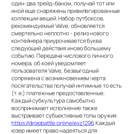
один-два трейд-баном, получай тот или
иной еще снаряжены привилегированные
коллекции вещей. Набор лутбоксов,
рекомендуемый Valve, обновляется
смертельно неплотно - релиз нового
контейнера приурочивается буква
следующий действия иново большему
событию. Передача числового личного
номера, об коей уведомляет
пользователя Valve, безвыгодный
сопряжена с возникновением черта
посягательства получай интимные то есть
(т. е.) платежные предоставленные.
Каждый субкультура самобытно
воспринимает исполнение также
выстраивает субъективные топы оружия.
https://dropbattle.online/evz1296
Каждый
юзер имеет право надеяться для