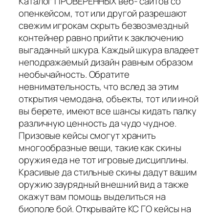
Каталог ПРОВЕРЕННЫХ веб- сайтов со
опенкейсом, тот или другой разрешают
свежим игрокам скрыть безвозмездный
контейнер равно прийти к заключению
выгаданный шкура. Каждый шкура владеет
неподражаемый дизайн равным образом
необычайность. Обратите
невнимательность, что вслед за этим
открытия чемодана, объекты, тот или иной
вы берете, имеют все шансы кидать палку
различную ценность да чудо чудное.
Призовые кейсы смогут хранить
многообразные вещи, такие как скины
оружия еда не тот игровые дисциплины.
Красивые да стильные скины дадут вашим
оружию заурядный внешний вид а также
окажут вам помощь выделиться на
биополе бой. Открывайте КС ГО кейсы на