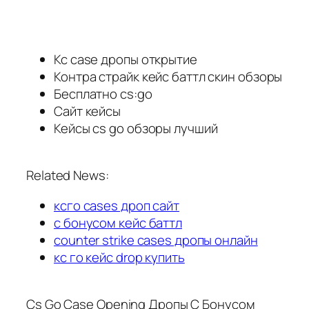
Кс case дропы открытие
Контра страйк кейс баттл скин обзоры
Бесплатно cs:go
Сайт кейсы
Кейсы cs go обзоры лучший
Related News:
ксго cases дроп сайт
с бонусом кейс баттл
counter strike cases дропы онлайн
кс го кейс drop купить
Cs Go Case Opening Дропы С Бонусом