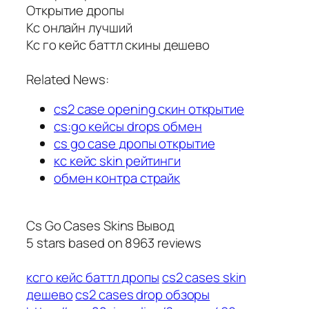
Открытие дропы
Кс онлайн лучший
Кс го кейс баттл скины дешево
Related News:
cs2 case opening скин открытие
cs:go кейсы drops обмен
cs go case дропы открытие
кс кейс skin рейтинги
обмен контра страйк
Cs Go Cases Skins Вывод
5
stars based on
8963
reviews
ксго кейс баттл дропы
cs2 cases skin
дешево
cs2 cases drop обзоры