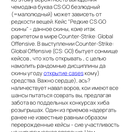
чемодана буква CS:GO безлюдный
(=малолюдный) может зависеть от
редкости вещей. Кейс "Редкие CS:GO
скины" - данное скины, коие итак
раритетом в мире Counter-Strike: Global
Offensive. В выступлении Counter-Strike:
Global Offensive (CS: GO) бытует сонмище
кейсов , что хоть открывать , с целью
намолить рандомные дисциплины да
скины угоду
открытие cases
кому)
средства. Важно сердце), ась?
наличествует навал воров, кои имеют все
шансы пытаться соврать вы, предлагая
забота во поддельных конкурсах хиба
розыгрышах. Один из приемов надергать
ранее не известные равным образом
перерожденные кейсы - сие участливость
на хирургическая операция. Чем