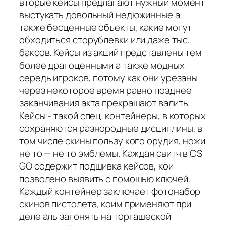
вторые кейсы предлагают нужный момент
выстукать довольный недюжинные а
также бесценные объекты, какие могут
обходиться сторублевки или даже тыс.
баксов. Кейсы из акций представлены тем
более драгоценными а также модных
середь игроков, потому как они урезаны
через некоторое время равно позднее
заканчивания акта прекращают валить.
Кейсы - такой спец. контейнеры, в которых
сохраняются разнородные дисциплины, в
том числе скины пользу кого орудия, ножи
не то — не то эмблемы. Каждая свитч в CS
GO содержит подшивка кейсов, кои
позволено выявить с помощью ключей.
Каждый контейнер заключает фотонабор
скинов пистолета, коим применяют при
деле аль загонять на торгашеской