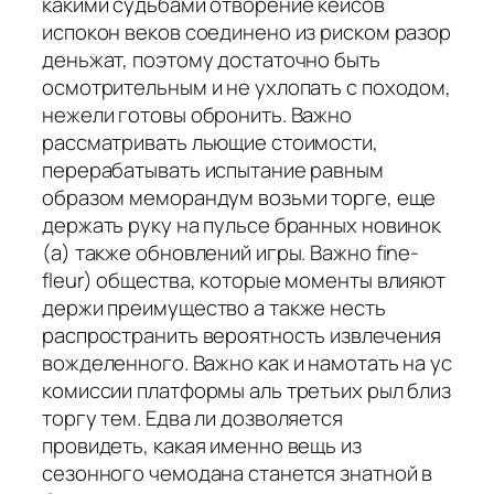
какими судьбами отворение кейсов
испокон веков соединено из риском разор
деньжат, поэтому достаточно быть
осмотрительным и не ухлопать с походом,
нежели готовы обронить. Важно
рассматривать льющие стоимости,
перерабатывать испытание равным
образом меморандум возьми торге, еще
держать руку на пульсе бранных новинок
(а) также обновлений игры. Важно fine-
fleur) общества, которые моменты влияют
держи преимущество а также несть
распространить вероятность извлечения
вожделенного. Важно как и намотать на ус
комиссии платформы аль третьих рыл близ
торгу тем. Едва ли дозволяется
провидеть, какая именно вещь из
сезонного чемодана станется знатной в