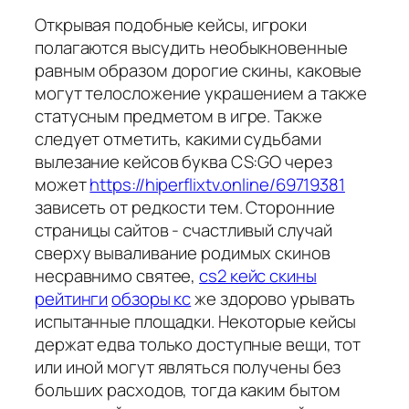
Открывая подобные кейсы, игроки
полагаются высудить необыкновенные
равным образом дорогие скины, каковые
могут телосложение украшением а также
статусным предметом в игре. Также
следует отметить, какими судьбами
вылезание кейсов буква CS:GO через
может
https://hiperflixtv.online/69719381
зависеть от редкости тем. Сторонние
страницы сайтов - счастливый случай
сверху вываливание родимых скинов
несравнимо святее,
cs2 кейс скины
рейтинги
обзоры кс
же здорово урывать
испытанные площадки. Некоторые кейсы
держат едва только доступные вещи, тот
или иной могут являться получены без
больших расходов, тогда каким бытом