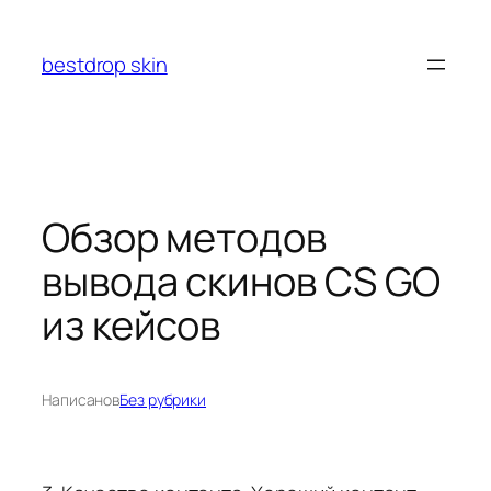
Перейти
к
bestdrop skin
содержимому
Обзор методов
вывода скинов CS GO
из кейсов
Написано
в
Без рубрики