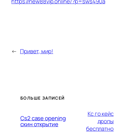
https://new88vip.online/?p=sws490a
←
Привет, мир!
БОЛЬШЕ ЗАПИСЕЙ
Кс го кейс
Cs2 case opening
дропы
скин открытие
бесплатно