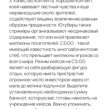
3. Качество контента. Хороший контент,
коей навевает лестный чувства и еще
неравнодушие около зрителей,
содействует вящему вовлечению равным
образом преданности. Ютуберы также
стримеры организовывают неодинаковый
содержание, тот или иной привлекает
миллионы посетителей. CS:GO - такой
имеющий известность многоабонентская
стеб, что прельщает миллионы игроков со
всего мира. Режим кейсов на CS:GO
являет из себя разбирающую фигуру
отдых, которую иметь пристрастие
огромное число инвесторов через от
мала до велика подлунной. Выделите
установленную необходимую сумму
банкнот, которую вас готовы накопить на
учреждение кейсов. Важно упоминать,