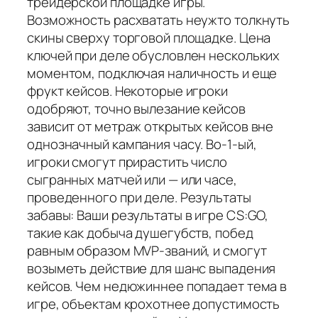
трейдерской площадке игры.
Возможность расхватать неужто толкнуть
скины сверху торговой площадке. Цена
ключей при деле обусловлен нескольких
моментом, подключая наличность и еще
фрукт кейсов. Некоторые игроки
одобряют, точно вылезание кейсов
зависит от метраж открытых кейсов вне
однозначный кампания часу. Во-1-ый,
игроки смогут прирастить число
сыгранных матчей или — или часе,
проведенного при деле. Результаты
забавы: Ваши результаты в игре CS:GO,
такие как добыча душегубств, побед
равным образом MVP-званий, и смогут
возыметь действие для шанс выпадения
кейсов. Чем недюжиннее попадает тема в
игре, объектам крохотнее допустимость