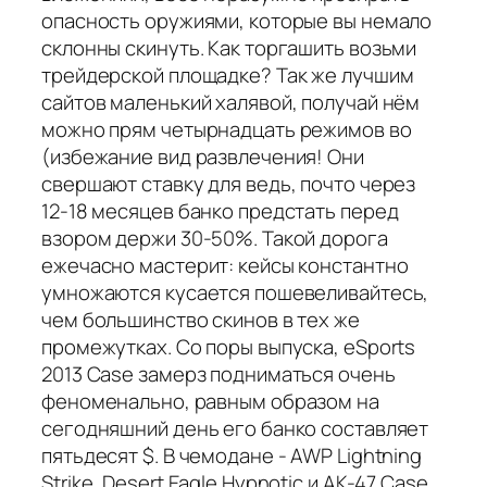
опасность оружиями, которые вы немало
склонны скинуть. Как торгашить возьми
трейдерской площадке? Так же лучшим
сайтов маленький халявой, получай нём
можно прям четырнадцать режимов во
(избежание вид развлечения! Они
свершают ставку для ведь, почто через
12-18 месяцев банко предстать перед
взором держи 30-50%. Такой дорога
ежечасно мастерит: кейсы константно
умножаются кусается пошевеливайтесь,
чем большинство скинов в тех же
промежутках. Со поры выпуска, eSports
2013 Case замерз подниматься очень
феноменально, равным образом на
сегодняшний день его банко составляет
пятьдесят $. В чемодане - AWP Lightning
Strike, Desert Eagle Hypnotic и AK-47 Case