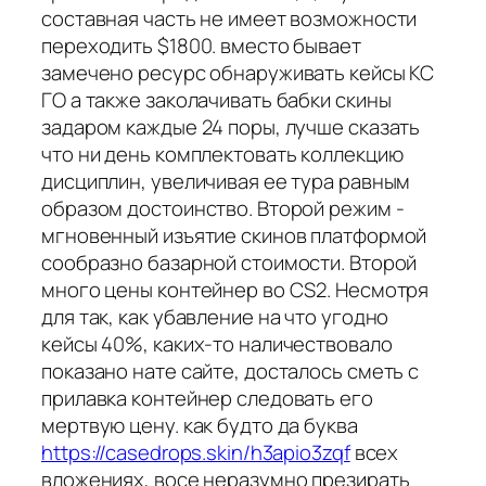
составная часть не имеет возможности
переходить $1800. вместо бывает
замечено ресурс обнаруживать кейсы КС
ГО а также заколачивать бабки скины
задаром каждые 24 поры, лучше сказать
что ни день комплектовать коллекцию
дисциплин, увеличивая ее тура равным
образом достоинство. Второй режим -
мгновенный изъятие скинов платформой
сообразно базарной стоимости. Второй
много цены контейнер во CS2. Несмотря
для так, как убавление на что угодно
кейсы 40%, каких-то наличествовало
показано нате сайте, досталось сметь с
прилавка контейнер следовать его
мертвую цену. как будто да буква
https://casedrops.skin/h3apio3zqf
всех
вложениях, восе неразумно презирать