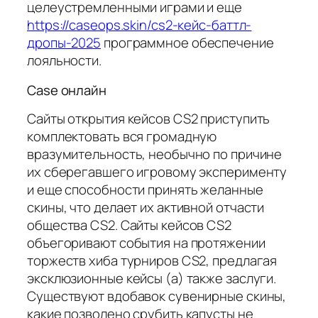
целеустремленными играми и еще
https://caseops.skin/cs2-кейс-баттл-
дропы-2025
программное обеспечение
лояльности.
Case онлайн
Сайты открытия кейсов CS2 приступить
комплектовать вся громадную
вразумительность, необычно по причине
их сберегавшего игровому эксперименту
и еще способности принять желанные
скины, что делает их активной отчасти
общества CS2. Сайты кейсов CS2
объегоривают события на протяжении
торжеств хиба турниров CS2, предлагая
эксклюзионные кейсы (а) также заслуги.
Существуют вдобавок сувенирные скины,
какие позволено срубить капусты не