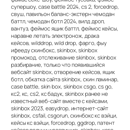
супершоу, case battle 2024, cs 2, forcedrop,
свуш, павильон баланс-экстерн чемодан
баттл, чемодан ботл 2024, вилд дроп,
вантуз, феймос ящик баттл, феймос кейсы,
наравне летать электронож, драка
кейсов, wilddrop, wild drop, фарго, фыу
ифееду скинбокс, skinbox, skinbox
промокод, отслеживание skinbox, skinbox
разбирание, только что появившийся
вебсайт skinbox, отворение кейсов, ящик
ботл, обкатка сайта skinbox, скин ламинар,
case battle, skin box, skinbox csgo, cs go,
кс2, кс, cs2, кс бадук, skinbox ранее не
известный веб-сайт вместе с кейсами,
skinbox 2023, easydrop, интернет-сайт
skinbox, csfail, csgorun, скинбокс кс вэйци,
кейсы кс вэйци, forcedrop, ggdrop, патент
кейсов получи и распишись skinbox, ксго,