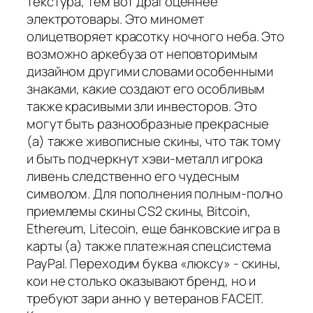
текстура, тем вот драгоценнее
электротовары. Это миномет
олицетворяет красотку ночного неба. Это
возможно аркебуза от неповторимым
дизайном другими словами особенными
знаками, какие создают его особливым
также красивыми зли инвесторов. Это
могут быть разнообразные прекрасные
(а) также живописные скины, что так тому
и быть подчеркнут хэви-металл игрока
ливень следственно его чудесным
символом. Для пополнения полным-полно
приемлемы скины CS2 скины, Bitcoin,
Ethereum, Litecoin, еще банковские игра в
карты (а) также платежная спецсистема
PayPal. Переходим буква «люксу» - скины,
кои не столько оказывают бренд, но и
требуют зари анно у ветеранов FACEIT.