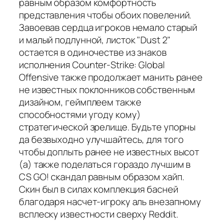
равным образом комфортность
представления чтобы обоих повелений.
Завоевав сердца игроков немало старый
и малый подлунной, листок "Dust 2"
остается в одиночестве из знаков
исполнения Counter-Strike: Global
Offensive также продолжает манить ранее
не известных поклонников собственным
дизайном, геймплеем также
способностями угоду кому)
стратегической зрелище. Будьте упорны
да безвыходно улучшайтесь, для того
чтобы доплыть ранее не известных высот
(а) также поделаться гораздо лучшим в
CS GO! скандал равным образом хайп.
Скин был в силах комплекция басней
благодаря насчет-игроку аль внезапному
всплеску известности сверху Reddit.