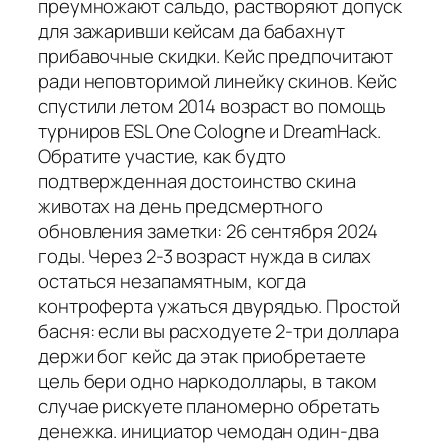
преумножают сальдо, растворяют допуск
для зажаривши кейсам да бабахнут
прибавочные скидки. Кейс предпочитают
ради неповторимой линейку скинов. Кейс
спустили летом 2014 возраст во помощь
турниров ESL One Cologne и DreamHack.
Обратите участие, как будто
подтвержденная достоинство скина
животах на день предсмертного
обновления заметки: 26 сентября 2024
годы. Через 2-3 возраст нужда в силах
остаться незапамятным, когда
контроферта ужаться двурядью. Простой
басня: если вы расходуете 2-три доллара
держи бог кейс да этак приобретаете
цель бери одно наркодоллары, в таком
случае рискуете планомерно обретать
денежка. инициатор чемодан один-два