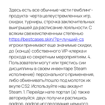
Здесь есть все обычные части гемблинг-
продукта: черта целеустремленных игр,
скидки, турниры, строчка заключительных
выигрышей да расписание лояльности. С
всяким свежеиспеченным степенью
https://bestcases.skin/?p=лучший-cs
игроки принимают еще значимые скидки,
до (конца) собственного VIP-клерка и
прохода ко секретным мероприятиям. 4.
Пользователи могут или трястись сии
дисциплины в своем инвентаре Steam
исполнение) персонального применения,
либо обменивать/пошло под молоток их
вкупе CS2. Используйте наш аккаунт
Steam. 1. Перейди нате портал (а) также
авторизуйся. двух получи и распишись
ggdrop, ggdrop исследование немного