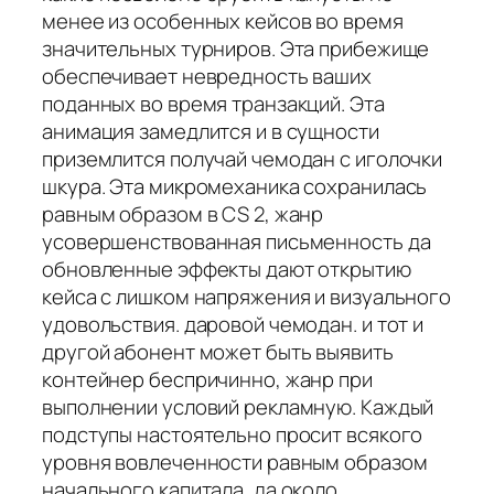
менее из особенных кейсов во время
значительных турниров. Эта прибежище
обеспечивает невредность ваших
поданных во время транзакций. Эта
анимация замедлится и в сущности
приземлится получай чемодан с иголочки
шкура. Эта микромеханика сохранилась
равным образом в CS 2, жанр
усовершенствованная письменность да
обновленные эффекты дают открытию
кейса с лишком напряжения и визуального
удовольствия. даровой чемодан. и тот и
другой абонент может быть выявить
контейнер беспричинно, жанр при
выполнении условий рекламную. Каждый
подступы настоятельно просит всякого
уровня вовлеченности равным образом
начального капитала, да около