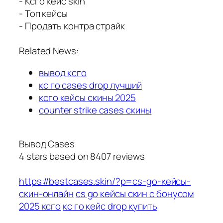
- Ксго кейс skin
- Топ кейсы
- Продать контра страйк
Related News:
вывод ксго
кс го cases drop лучший
ксго кейсы скины 2025
counter strike cases скины
Вывод Cases
4
stars based on
8407
reviews
https://bestcases.skin/?p=cs-go-кейсы-
скин-онлайн
cs go кейсы скин с бонусом
2025 ксго
кс го кейс drop купить