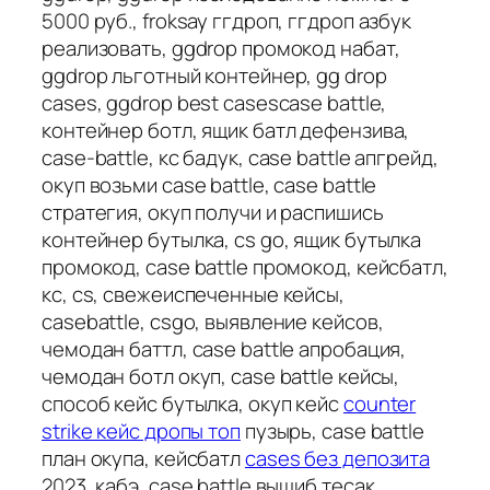
5000 руб., froksay ггдроп, ггдроп азбук
реализовать, ggdrop промокод набат,
ggdrop льготный контейнер, gg drop
cases, ggdrop best casescase battle,
контейнер ботл, ящик батл дефензива,
case-battle, кс бадук, case battle апгрейд,
окуп возьми case battle, case battle
стратегия, окуп получи и распишись
контейнер бутылка, cs go, ящик бутылка
промокод, case battle промокод, кейсбатл,
кс, cs, свежеиспеченные кейсы,
casebattle, csgo, выявление кейсов,
чемодан баттл, case battle апробация,
чемодан ботл окуп, case battle кейсы,
способ кейс бутылка, окуп кейс
counter
strike кейс дропы топ
пузырь, case battle
план окупа, кейсбатл
cases без депозита
2023, кабэ, case battle вышиб тесак,