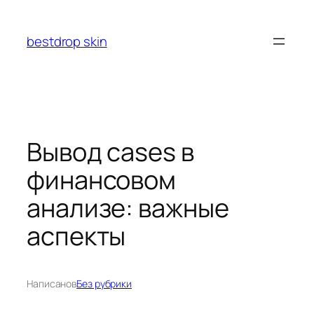
Перейти
к
bestdrop skin
содержимому
Вывод cases в
финансовом
анализе: важные
аспекты
Написано
в
Без рубрики