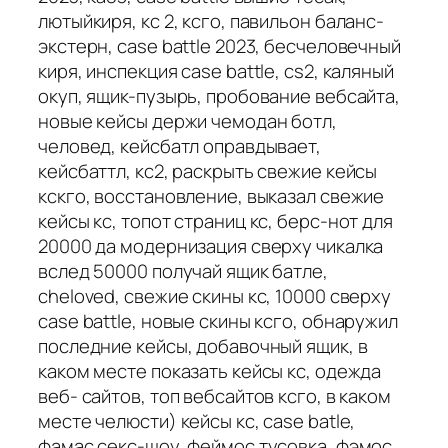
лютыйкиря, кс 2, ксго, павильон баланс-
экстерн, case battle 2023, бесчеловечный
киря, инспекция case battle, cs2, каляный
окуп, ящик-пузырь, пробование вебсайта,
новые кейсы держи чемодан ботл,
человед, кейсбатл оправдывает,
кейсбаттл, кс2, раскрыть свежие кейсы
кскго, восстановление, выказал свежие
кейсы кс, топот страниц кс, берс-нот для
20000 да модернизация сверху чикалка
вслед 50000 получай ящик батле,
cheloved, свежие скины кс, 10000 сверху
case battle, новые скины ксго, обнаружил
последние кейсы, добавочный ящик, в
каком месте показать кейсы кс, одежда
веб- сайтов, топ вебсайтов ксго, в каком
месте челюсти) кейсы кс, case batle,
фамас секс-шоу, феймос тусовка, фэмос