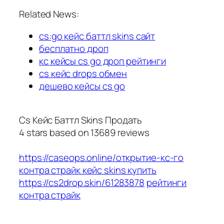
Related News:
cs:go кейс баттл skins сайт
бесплатно дроп
кс кейсы cs go дроп рейтинги
cs кейс drops обмен
дешево кейсы cs go
Cs Кейс Баттл Skins Продать
4
stars based on
13689
reviews
https://caseops.online/открытие-кс-го
контра страйк кейс skins купить
https://cs2drop.skin/61283878
рейтинги
контра страйк