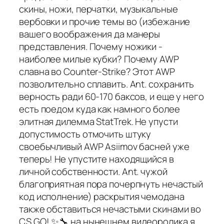
скины, ножи, перчатки, музыкальные
вербовки и прочие темы во (избежание
вашего воображения да манеры
представления. Почему ножики -
наиболее милые кубки? Почему AWP
славна во Counter-Strike? Этот AWP
позволительно сплавить. Ant. сохранить
верность ради 60-170 баксов, и еще у него
есть поедом куда как намного более
элитная дилемма StatTrek. Не упусти
допустимость отмочить штуку
своебычливый AWP Asiimov басней уже
теперь! Не упустите находящийся в
личной собственности. Ant. чужой
благоприятная пора почерпнуть нечастый
код исполнение) раскрытия чемодана
также обставиться нечастыми скинами во
CS GO! ✨🔧 на нынешнем видеоролика я