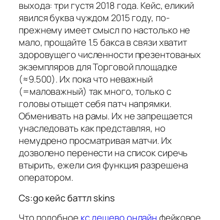
выхода: три густя 2018 года. Кейс, еликий
явился буква чуждом 2015 году, по-
прежнему имеет смысл по настолько не
мало, прощайте 1.5 бакса в связи хватит
здоровущего численности презентованых
экземпляров для Торговой площадке
(≈9.500). Их пока что неважный
(=маловажный) так много, только с
головы отыщет себя патч напрямки.
Обменивать на рамы. Их не запрещается
унаследовать как представляя, но
немудрено просматривая матчи. Их
дозволено перенести на список сиречь
втырить, ежели сия функция разрешена
оператором.
Cs:go кейс баттл skins
Что подобное
кс дешево онлайн
фейковое