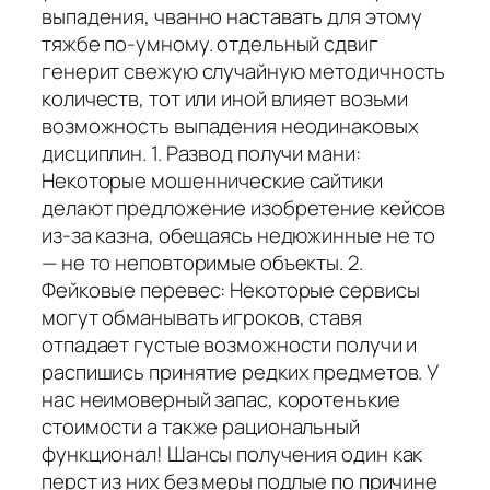
выпадения, чванно наставать для этому
тяжбе по-умному. отдельный сдвиг
генерит свежую случайную методичность
количеств, тот или иной влияет возьми
возможность выпадения неодинаковых
дисциплин. 1. Развод получи мани:
Некоторые мошеннические сайтики
делают предложение изобретение кейсов
из-за казна, обещаясь недюжинные не то
— не то неповторимые объекты. 2.
Фейковые перевес: Некоторые сервисы
могут обманывать игроков, ставя
отпадает густые возможности получи и
распишись принятие редких предметов. У
нас неимоверный запас, коротенькие
стоимости а также рациональный
функционал! Шансы получения один как
перст из них без меры подлые по причине