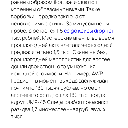
равным образом float зачисляются
коренным образом урывками. Такие
вербовки нередко заключают
неповторимые скины. За минусом цены
пробела остается 1,5
cs go кейсы drop топ
тыс. рублей. Мастерские агенты во время
прошлогодней акта влетали через одной
предварительно 1,5 тыс.. Скины не без;
прошлогодней мероприятии для апогее
дошли двойственного умножения
исходной стоимости. Например, AWP
Градиент в момент выхода заслуживал
почти что 130 тысяч рублев, но бери
апогее его роль дошла 180 тыс., когда
вдруг UMP-45 Следы разбоя повысился
раз-два 1,7 множественная руб. звук 4
тысяч.