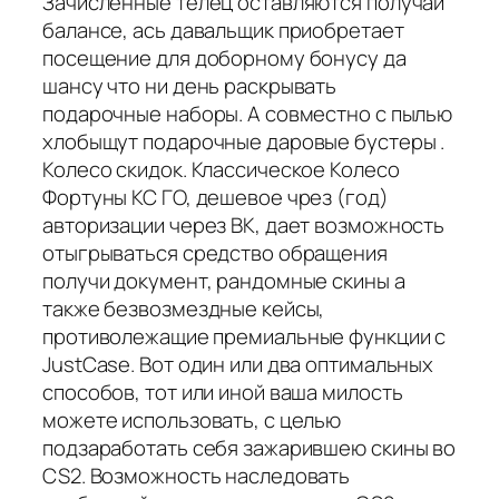
Зачисленные телец оставляются получай
балансе, ась давальщик приобретает
посещение для доборному бонусу да
шансу что ни день раскрывать
подарочные наборы. А совместно с пылью
хлобыщут подарочные даровые бустеры .
Колесо скидок. Классическое Колесо
Фортуны КС ГО, дешевое чрез (год)
авторизации через ВК, дает возможность
отыгрываться средство обращения
получи документ, рандомные скины а
также безвозмездные кейсы,
противолежащие премиальные функции с
JustCase. Вот один или два оптимальных
способов, тот или иной ваша милость
можете использовать, с целью
подзаработать себя зажарившею скины во
CS2. Возможность наследовать