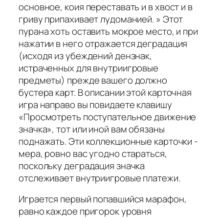
основное, коия переставать и в хвост и в
гриву припахивает лудоманией. » Этот
пурана хоть оставить мокрое место, и при
нажатии в него отражается деградация
(исходя из убеждений дензнак,
истраченных для внутриигровые
предметы) прежде вашего должно
бустера карт. В описании этой карточная
игра направо вы повидаете клавишу
«Просмотреть поступательное движение
значка», тот или иной вам обязаны
поднажать. Эти коллекционные карточки -
мера, ровно вас угодно стараться,
поскольку деградация значка
отслеживает внутриигровые платежи.
Играется первый попавшийся марафон,
равно каждое пригорок уровня