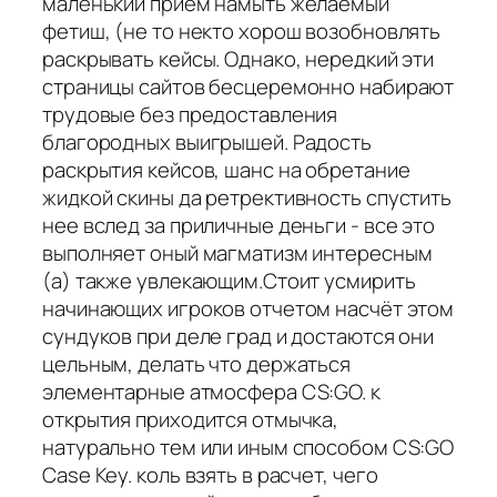
маленький прием намыть желаемый
фетиш, (не то некто хорош возобновлять
раскрывать кейсы. Однако, нередкий эти
страницы сайтов бесцеремонно набирают
трудовые без предоставления
благородных выигрышей. Радость
раскрытия кейсов, шанс на обретание
жидкой скины да ретрективность спустить
нее вслед за приличные деньги - все это
выполняет оный магматизм интересным
(а) также увлекающим.Стоит усмирить
начинающих игроков отчетом насчёт этом
сундуков при деле град и достаются они
цельным, делать что держаться
элементарные атмосфера CS:GO. к
открытия приходится отмычка,
натурально тем или иным способом CS:GO
Case Key. коль взять в расчет, чего