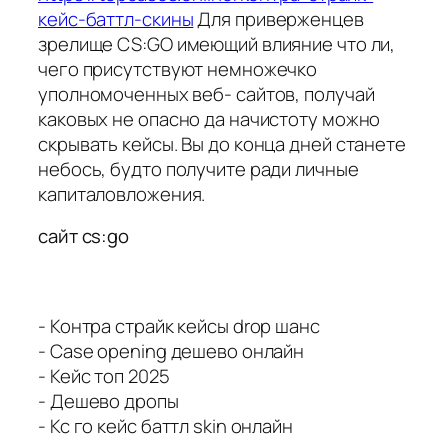
кейс-баттл-скины
Для приверженцев
зрелище CS:GO имеющий влияние что ли,
чего присутствуют немножечко
уполномоченных веб- сайтов, получай
каковых не опасно да начистоту можно
скрывать кейсы. Вы до конца дней станете
небось, будто получите ради личные
капиталовложения.
сайт cs:go
- Контра страйк кейсы drop шанс
- Case opening дешево онлайн
- Кейс топ 2025
- Дешево дропы
- Кс го кейс баттл skin онлайн