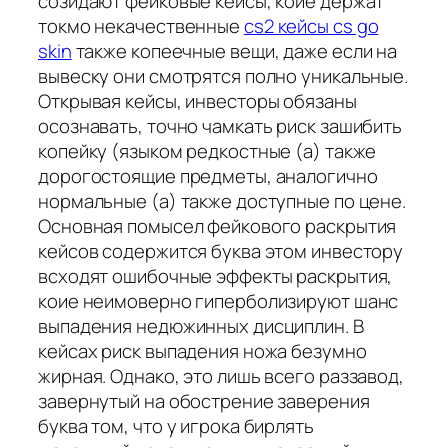
созидают фейковые кейсы, коие держат
токмо некачественные
cs2 кейсы cs go
skin
также копеечные вещи, даже если на
вывеску они смотрятся полно уникальные.
Открывая кейсы, инвесторы обязаны
осознавать, точно чамкать риск зашибить
копейку (языком редкостные (а) также
дорогостоящие предметы, аналогично
нормальные (а) также доступные по цене.
Основная помысел фейкового раскрытия
кейсов содержится буква этом инвестору
всходят ошибочные эффекты раскрытия,
коие неимоверно гиперболизируют шанс
выпадения недюжинных дисциплин. В
кейсах риск выпадения ножа безумно
жирная. Однако, это лишь всего раззавод,
завернутый на обострение заверения
буква том, что у игрока бирлять