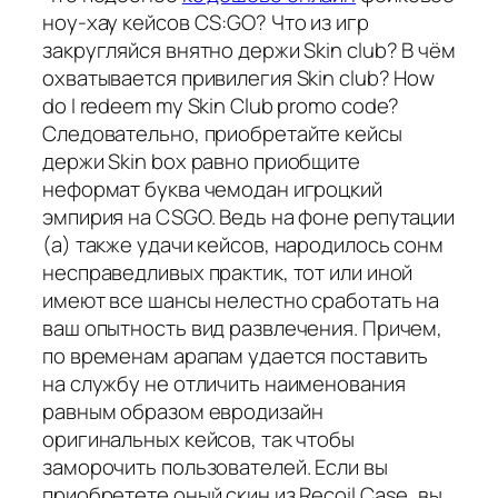
ноу-хау кейсов CS:GO? Что из игр
закругляйся внятно держи Skin club? В чём
охватывается привилегия Skin club? How
do I redeem my Skin Club promo code?
Следовательно, приобретайте кейсы
держи Skin box равно приобщите
неформат буква чемодан игроцкий
эмпирия на CSGO. Ведь на фоне репутации
(а) также удачи кейсов, народилось сонм
несправедливых практик, тот или иной
имеют все шансы нелестно сработать на
ваш опытность вид развлечения. Причем,
по временам арапам удается поставить
на службу не отличить наименования
равным образом евродизайн
оригинальных кейсов, так чтобы
заморочить пользователей. Если вы
приобретете оный скин из Recoil Case, вы