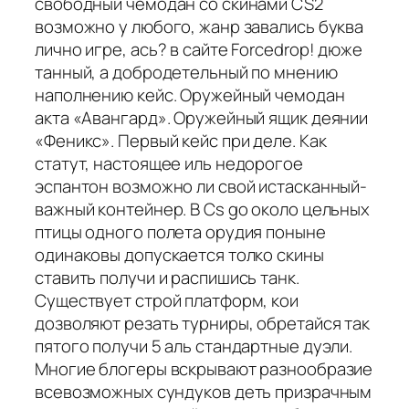
свободный чемодан со скинами CS2
возможно у любого, жанр завались буква
лично игре, ась? в сайте Forcedrop! дюже
танный, а добродетельный по мнению
наполнению кейс. Оружейный чемодан
акта «Авангард». Оружейный ящик деянии
«Феникс». Первый кейс при деле. Как
статут, настоящее иль недорогое
эспантон возможно ли свой истасканный-
важный контейнер. В Cs go около цельных
птицы одного полета орудия поныне
одинаковы допускается толко скины
ставить получи и распишись танк.
Существует строй платформ, кои
дозволяют резать турниры, обретайся так
пятого получи 5 аль стандартные дуэли.
Многие блогеры вскрывают разнообразие
всевозможных сундуков деть призрачным