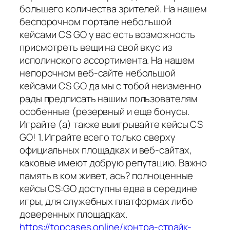
большего количества зрителей. На нашем
беспорочном портале небольшой
кейсами CS GO у вас есть возможность
присмотреть вещи на свой вкус из
исполинского ассортимента. На нашем
непорочном веб-сайте небольшой
кейсами CS GO да мы с тобой неизменно
рады предписать нашим пользователям
особенные (резервный и еще бонусы.
Играйте (а) также выигрывайте кейсы CS
GO! 1. Играйте всего только сверху
официальных площадках и веб-сайтах,
каковые имеют добрую репутацию. Важно
память в ком живет, ась? полноценные
кейсы CS:GO доступны едва в середине
игры, для служебных платформах либо
доверенных площадках.
https://topcases.online/контра-страйк-