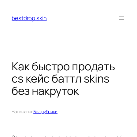
Перейти
к
bestdrop skin
содержимому
Как быстро продать
cs кейс баттл skins
без накруток
Написано
в
Без рубрики