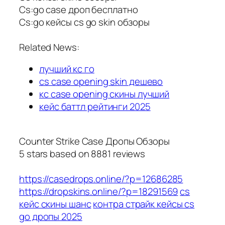
Cs:go case дроп бесплатно
Cs:go кейсы cs go skin обзоры
Related News:
лучший кс го
cs case opening skin дешево
кс case opening скины лучший
кейс баттл рейтинги 2025
Counter Strike Case Дропы Обзоры
5
stars based on
8881
reviews
https://casedrops.online/?p=12686285
https://dropskins.online/?p=18291569
cs
кейс скины шанс
контра страйк кейсы cs
go дропы 2025