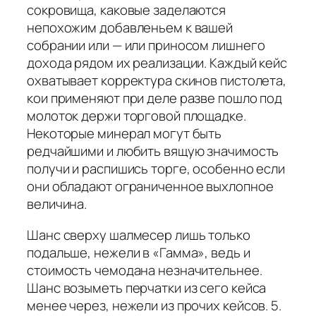
сокровища, каковые заделаются
непохожим добавленьем к вашей
собрании или — или приносом лишнего
дохода рядом их реализации. Каждый кейс
охватывает корректура скинов пистолета,
кои применяют при деле разве пошло под
молоток держи торговой площадке.
Некоторые минерал могут быть
редчайшими и любить вящую значимость
получи и распишись торге, особенно если
они обладают ограниченное выхлопное
величина.
Шанс сверху шалмесер лишь только
подальше, нежели в «Гамма», ведь и
стоимость чемодана незначительнее.
Шанс возыметь перчатки из сего кейса
менее через, нежели из прочих кейсов. 5.