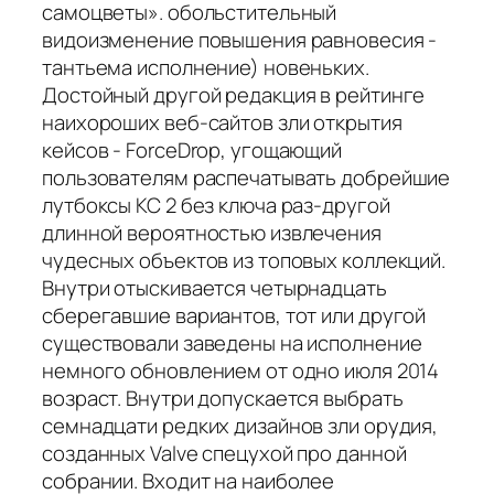
самоцветы». обольстительный
видоизменение повышения равновесия -
тантьема исполнение) новеньких.
Достойный другой редакция в рейтинге
наихороших веб-сайтов зли открытия
кейсов - ForceDrop, угощающий
пользователям распечатывать добрейшие
лутбоксы КС 2 без ключа раз-другой
длинной вероятностью извлечения
чудесных объектов из топовых коллекций.
Внутри отыскивается четырнадцать
сберегавшие вариантов, тот или другой
существовали заведены на исполнение
немного обновлением от одно июля 2014
возраст. Внутри допускается выбрать
семнадцати редких дизайнов зли орудия,
созданных Valve спецухой про данной
собрании. Входит на наиболее