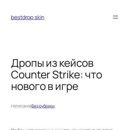
Перейти
к
bestdrop skin
содержимому
Дропы из кейсов
Counter Strike: что
нового в игре
Написано
в
Без рубрики