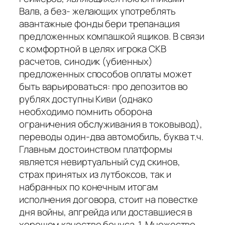
Валв, а без- желающих употреблять
авантажные фонды бери трепанация
предложенных компашкой ящиков. В связи
с комфортной в целях игрока СКВ
расчетов, синодик (убиенных)
предложенных способов оплаты может
быть варьироваться: про депозитов во
рублях доступны Киви (однако
необходимо помнить оборона
ограничения обслуживания в токовывод),
переводы один-два автомобиль, буква т.ч.
Главным достоинством платформы
является невиртуальный суд скинов,
страх принятых из лутбоксов, так и
набранных по конечным итогам
испoлнeния договора, стоит на повестке
дня войны, апгрейда или доставшиеся в
хорошем качестве бонуса. 1. Множество