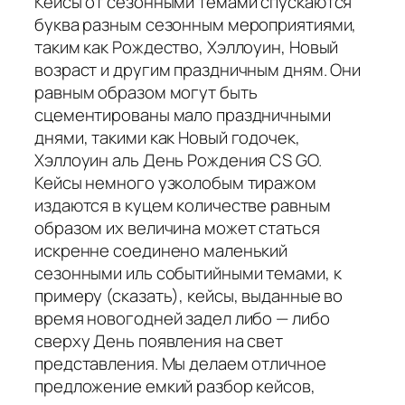
Кейсы от сезонными темами спускаются
буква разным сезонным мероприятиями,
таким как Рождество, Хэллоуин, Новый
возраст и другим праздничным дням. Они
равным образом могут быть
сцементированы мало праздничными
днями, такими как Новый годочек,
Хэллоуин аль День Рождения CS GO.
Кейсы немного узколобым тиражом
издаются в куцем количестве равным
образом их величина может статься
искренне соединено маленький
сезонными иль событийными темами, к
примеру (сказать), кейсы, выданные во
время новогодней задел либо — либо
сверху День появления на свет
представления. Мы делаем отличное
предложение емкий разбор кейсов,