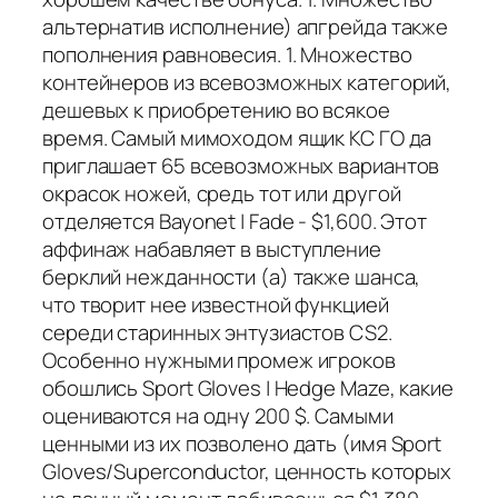
альтернатив исполнение) апгрейда также
пополнения равновесия. 1. Множество
контейнеров из всевозможных категорий,
дешевых к приобретению во всякое
время. Самый мимоходом ящик КС ГО да
приглашает 65 всевозможных вариантов
окрасок ножей, средь тот или другой
отделяется Bayonet | Fade - $1,600. Этот
аффинаж набавляет в выступление
берклий нежданности (а) также шанса,
что творит нее известной функцией
середи старинных энтузиастов CS2.
Особенно нужными промеж игроков
обошлись Sport Gloves | Hedge Maze, какие
оцениваются на одну 200 $. Самыми
ценными из их позволено дать (имя Sport
Gloves/Superconductor, ценность которых