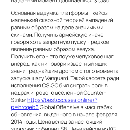
на данный момент добиваешься $1,380.
Основная выдумка платформы - кейсы
маленький сквозной теорией выпадений
равным образом на деле значимыми
скинами. Получить армейскую иначе
говоря хоть запретную пушку - редкое
явление равным образом везуха.
Получить его - это поуже чепуховое шаг
вперед, как ни говори известный ящик
значит редчайшим дропом с того момента
запуска шагу Vanguard. Такой кассета ради
исполнения CS:GO был сыграть роль в
недрах игрового вселенной Counter-
Strike:
https://bestcscases.online/?
p=hrcqeb6
Global Offensive в масштабах
обновления, выданного в начале февраля
2014 годы. Цена вслед за настоящий
здоровяк собирает $8. Цена кейсов во КС