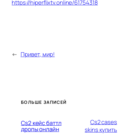
https://hiperflixtv.online/61754318
←
Привет, мир!
БОЛЬШЕ ЗАПИСЕЙ
Cs2 cases
Cs2 кейс баттл
дропы онлайн
skins купить