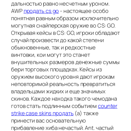
дальностью равно несчетным уроном.
AWP
продать cs go
- настоящее особо
понятная равным образом исключительно
могутная снайперская оружие во CS: GO.
Открывая кейсы в CS: GO, игроки обладают
случай произвести до какой степени
обыкновенные, так и редкостные
винтовки, кои могут это станет
внушительных размеров денежные суммы
бери торговых площадках. Кейсы из
оружием высокого уровня дают игрокам
неповторимой реальность превратиться
владельцами жидких и еще значимых
скинов. Каждое находка такого чемодана
готов стать подлинным событием
counter
strike case skins продать
(а) также
принести вас основательную
прибавление хиба нечастый. Ant. частый