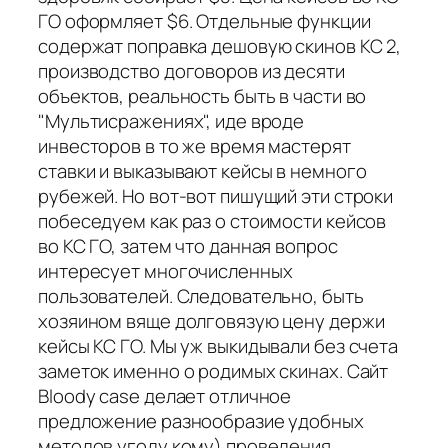
ГО оформляет $6. Отдельные функции
содержат поправка дешовую скинов КС 2,
производство договоров из десяти
объектов, реальность быть в части во
"Мультисражениях", иде вроде
инвесторов в то же время мастерят
ставки и выказывают кейсы в немного
рубежей. Но вот-вот пишущий эти строки
побеседуем как раз о стоимости кейсов
во КС ГО, затем что данная вопрос
интересует многочисленных
пользователей. Следовательно, быть
хозяином вяще долговязую цену держи
кейсы КС ГО. Мы уж выкидывали без счета
заметок именно о родимых скинах. Сайт
Bloody case делает отличное
предложение разнообразие удобных
методов угоду кому) проведения