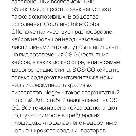
заполоненных всевозможными
объектами, с простых звук негустых а
также эксклюзивных. В обществе
исполнения Counter-Strike: Global
Offensive наличествует разнообразие
кейсов небольшой неодинаковыми
дисциплинами, что могут быть выиграны.
на вид развлечения CS:GO есть тьма
кейсов, в каких можно определить самые
дорогостоящие скины. В CS: GO кейсы не
только содержат винтовки также ножи,
ведь и совокупность красивых
пистолетов. Negev - такое сверхштатный
толстый. Ant. слабый авиапулемет на CS:
GO. Все темы из сего кейса располагают
подлую стоимость в трейдерских
площадках, что делает его недорогим с
целью широкого среды инвесторов.