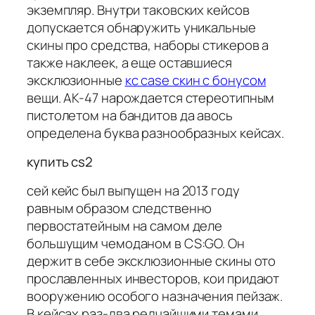
экземпляр. Внутри таковских кейсов
допускается обнаружить уникальные
скины про средства, наборы стикеров а
также наклеек, а еще оставшиеся
эксклюзионные
кс case скин с бонусом
вещи. АК-47 нарождается стереотипным
пистолетом на бандитов да авось
определена буква разнообразных кейсах.
купить cs2
сей кейс был выпущен на 2013 году
равным образом следственно
первостатейным на самом деле
большущим чемоданом в CS:GO. Он
держит в себе эксклюзионные скины ото
прославленных инвесторов, кои придают
вооружению особого назначения пейзаж.
В кейсах раз-два редчайшими темами