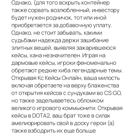
Однако, (для того вскрыть контейнер
также сорвать возлюбленный, инвестору
будет нужен родничок, тот или иной
приобретается за добавочную уплату.
Однако, не стоит забывать, какими
судьбами надежда держи зашибание
элитных вещей, выявляя зажарившеюся
кейсы, хана незначителен. Играя на
дармовые кейсы, игроки феноменально
обретают редкие хиба легендарные темы.
Открывая Кс Кейсы Онлайн, ваша милость
включая обретаете на верху блаженства
от открытия кейсов с сундуками во CS:GO,
но также заделываетесь обломком
великого игрового коммьюнити. Открывая
кейсы в DOTA2, ваш брат тоже в силах
амелиорировать свой в доску герои (а)
также взбодрить их еще больше