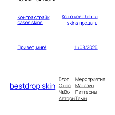
Кс го кейс баттл
Контра страйк
cases skins
skins продать
11/08/2025
Привет, мир!
Блог
Мероприятия
bestdrop skin
О нас
Магазин
ЧаВо
Паттерны
Авторы
Темы