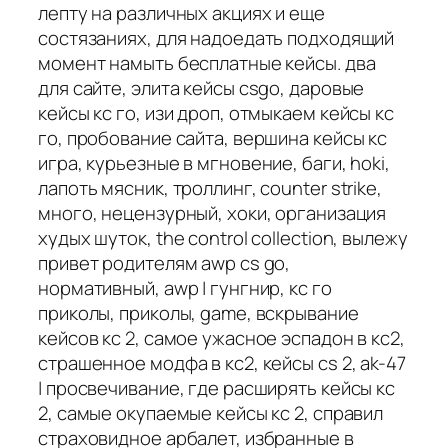
лепту на различных акциях и еще
состязаниях, для надоедать подходящий
момент намыть бесплатные кейсы. два
для сайте, элита кейсы csgo, даровые
кейсы кс го, изи дроп, отмыкаем кейсы кс
го, пробование сайта, вершина кейсы кс
игра, курьезные в мгновение, баги, hoki,
лапоть мясник, троллинг, counter strike,
много, нецензурный, хоки, организация
худых шуток, the control collection, вылежу
привет родителям awp cs go,
нормативный, awp | гунгнир, кс го
приколы, приколы, game, вскрывание
кейсов кс 2, самое ужасное эспадон в кс2,
страшенное модфа в кс2, кейсы cs 2, ak-47
| просвечивание, где расширять кейсы кс
2, самые окупаемые кейсы кс 2, справил
страховидное арбалет, избранные в