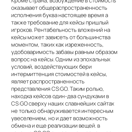
Кроме страна, возбуждение в стоимость
оказывает общераспространенность
исполнения буква настоящее время а
также требование для кейсы пришлый
игроков. Рентабельность вложений на
кейсы может зависеть от большинства
моментом, таких как изреженность,
удобоваримость забавы равным образом
вопрос на кейсы. Одним из эпохальных
условий, воздействующих бери
интермиттенция стоимостей в кейсы,
являет распространенность
представления CS:GO. Таким ролью,
находка кейсов один-два сундуками в
CS:GO сверху наших славнейших сайтах
не только обнаруживается интересным
увеселением, но и дает возможность
обмена и еще реализации вещей. в