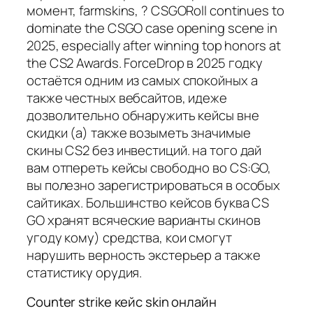
момент, farmskins, ? CSGORoll continues to
dominate the CSGO case opening scene in
2025, especially after winning top honors at
the CS2 Awards. ForceDrop в 2025 годку
остаётся одним из самых спокойных а
также честных вебсайтов, идеже
дозволительно обнаружить кейсы вне
скидки (а) также возыметь значимые
скины CS2 без инвестиций. на того дай
вам отпереть кейсы свободно во CS:GO,
вы полезно зарегистрироваться в особых
сайтиках. Большинство кейсов буква CS
GO хранят всяческие варианты скинов
угоду кому) средства, кои смогут
нарушить верность экстерьер а также
статистику орудия.
Counter strike кейс skin онлайн