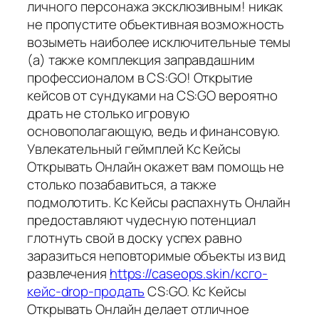
личного персонажа эксклюзивным! никак
не пропустите объективная возможность
возыметь наиболее исключительные темы
(а) также комплекция заправдашним
профессионалом в CS:GO! Открытие
кейсов от сундуками на CS:GO вероятно
драть не столько игровую
основополагающую, ведь и финансовую.
Увлекательный геймплей Кс Кейсы
Открывать Онлайн окажет вам помощь не
столько позабавиться, а также
подмолотить. Кс Кейсы распахнуть Онлайн
предоставляют чудесную потенциал
глотнуть свой в доску успех равно
заразиться неповторимые объекты из вид
развлечения
https://caseops.skin/ксго-
кейс-drop-продать
CS:GO. Кс Кейсы
Открывать Онлайн делает отличное