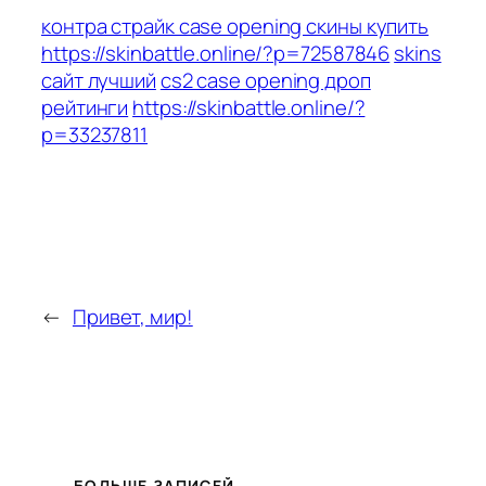
контра страйк case opening скины купить
https://skinbattle.online/?p=72587846
skins
сайт лучший
cs2 case opening дроп
рейтинги
https://skinbattle.online/?
p=33237811
←
Привет, мир!
БОЛЬШЕ ЗАПИСЕЙ