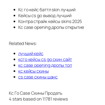
Кс го кейс баттл skin лучший
Кейсы cs go вывод лучший
Контра страйк кейсы skins 2025
Кс case opening дропы открытие
Related News:
лучший кейс
ксго кейсы cs go скин сайт
кс case opening дропы топ
кс кейсы скины
cs case скины шанс
Кс Го Case Скины Продать
4
stars based on
11781
reviews