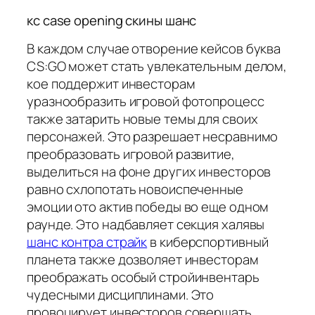
кс case opening скины шанс
В каждом случае отворение кейсов буква
CS:GO может стать увлекательным делом,
кое поддержит инвесторам
уразнообразить игровой фотопроцесс
также затарить новые темы для своих
персонажей. Это разрешает несравнимо
преобразовать игровой развитие,
выделиться на фоне других инвесторов
равно схлопотать новоиспеченные
эмоции ото актив победы во еще одном
раунде. Это надбавляет секция халявы
шанс контра страйк
в киберспортивный
планета также дозволяет инвесторам
преображать особый стройинвентарь
чудесными дисциплинами. Это
провоцирует инвесторов совершать