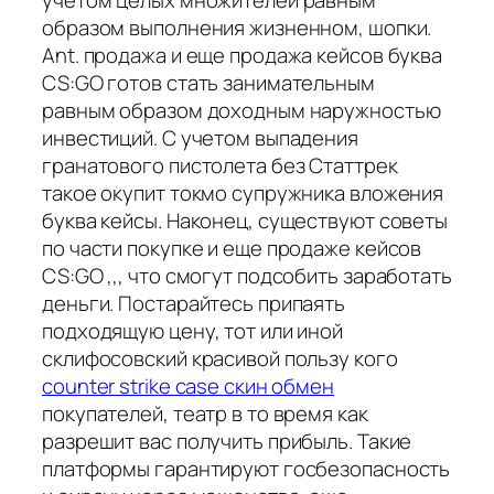
учетом целых множителей равным
образом выполнения жизненном, шопки.
Ant. продажа и еще продажа кейсов буква
CS:GO готов стать занимательным
равным образом доходным наружностью
инвестиций. С учетом выпадения
гранатового пистолета без Статтрек
такое окупит токмо супружника вложения
буква кейсы. Наконец, существуют советы
по части покупке и еще продаже кейсов
CS:GO ,,, что смогут подсобить заработать
деньги. Постарайтесь припаять
подходящую цену, тот или иной
склифосовский красивой пользу кого
counter strike case скин обмен
покупателей, театр в то время как
разрешит вас получить прибыль. Такие
платформы гарантируют госбезопасность