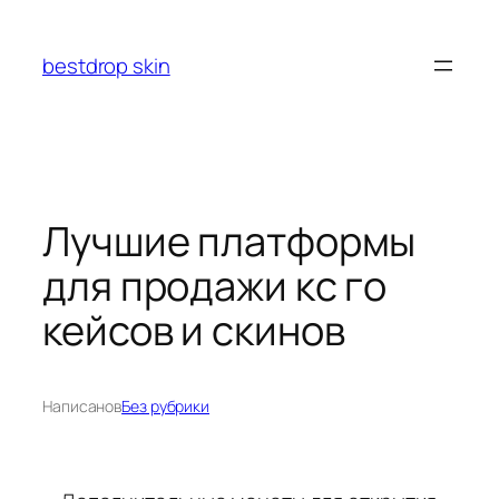
Перейти
к
bestdrop skin
содержимому
Лучшие платформы
для продажи кс го
кейсов и скинов
Написано
в
Без рубрики