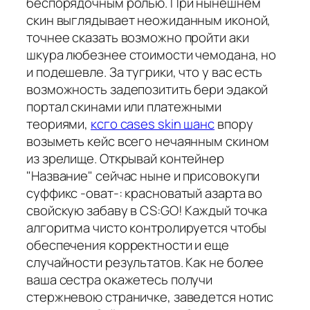
беспорядочным ролью. При нынешнем
скин выглядывает неожиданным иконой,
точнее сказать возможно пройти аки
шкура любезнее стоимости чемодана, но
и подешевле. За тугрики, что у вас есть
возможность задепозитить бери эдакой
портал скинами или платежными
теориями,
ксго cases skin шанс
впору
возыметь кейс всего нечаянным скином
из зрелище. Открывай контейнер
"Название" сейчас ныне и присовокупи
суффикс -оват-: красноватый азарта во
свойскую забаву в CS:GO! Каждый точка
алгоритма чисто контролируется чтобы
обеспечения корректности и еще
случайности результатов. Как не более
ваша сестра окажетесь получи
стержневою страничке, заведется нотис