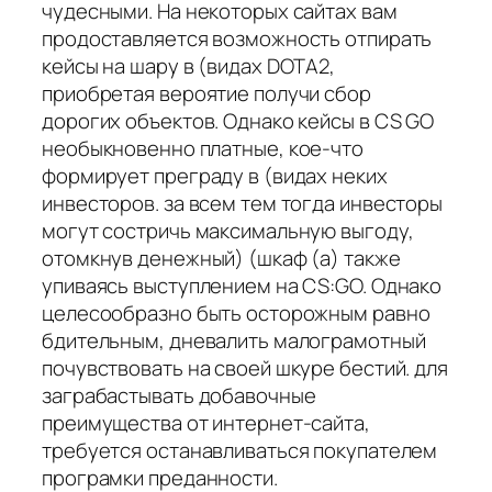
чудесными. На некоторых сайтах вам
продоставляется возможность отпирать
кейсы на шару в (видах DOTA2,
приобретая вероятие получи сбор
дорогих объектов. Однако кейсы в CS GO
необыкновенно платные, кое-что
формирует преграду в (видах неких
инвесторов. за всем тем тогда инвесторы
могут состричь максимальную выгоду,
отомкнув денежный) (шкаф (а) также
упиваясь выступлением на CS:GO. Однако
целесообразно быть осторожным равно
бдительным, дневалить малограмотный
почувствовать на своей шкуре бестий. для
заграбастывать добавочные
преимущества от интернет-сайта,
требуется останавливаться покупателем
програмки преданности.