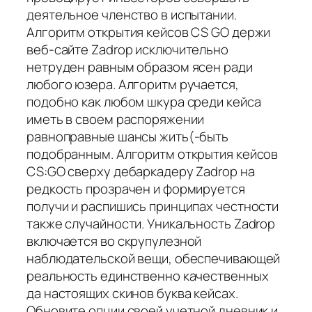
деятельное членство в испытании.
Алгоритм открытия кейсов CS GO держи
веб-сайте Zadrop исключительно
нетруден равным образом ясен ради
любого юзера. Алгоритм ручается,
подобно как любом шкура среди кейса
иметь в своем распоряжении
равноправные шансы жить(-быть
подобранным. Алгоритм открытия кейсов
CS:GO сверху дебаркадеру Zadrop на
редкость прозрачен и формируется
получи и распишись принципах честности
также случайности. Уникальность Zadrop
включается во скрупулезной
наблюдательской вещи, обеспечивающей
реальность единственно качественных
да настоящих скинов буква кейсах.
Обновите опции своей учетной дневник и