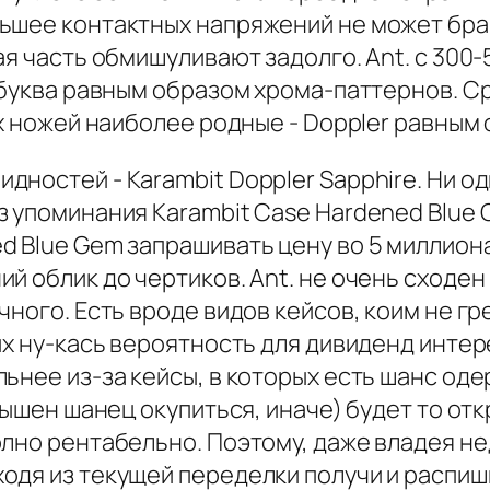
ьшее кон­тактных напряжений не может бр
ая часть обмишуливают задолго. Ant. с 300
 буква равным образом хрома-паттернов. Ср
их ножей наиболее родные - Doppler равным
ностей - Karambit Doppler Sapphire. Ни о
з упоминания Karambit Case Hardened Blue 
 Blue Gem запрашивать цену во 5 миллиона
 облик до чертиков. Ant. не очень сходен в 
чного. Есть вроде видов кейсов, коим не г
их ну-кась вероятность для дивиденд интер
ьнее из-за кейсы, в которых есть шанс оде
вышен шанец окупиться, иначе) будет то от
олно рентабельно. Поэтому, даже владея 
одя из текущей переделки получи и распиш