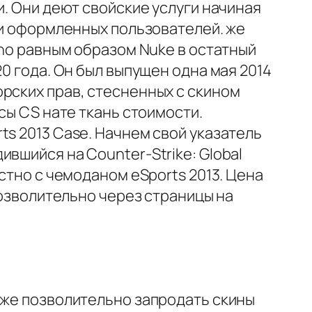
и. Они деют свойские услуги начиная
 и оформленных пользователей. же
rno равным образом Nuke в остатный
0 года. Он был выпущен одна мая 2014
рских прав, стесненных с скином
сы CS нате ткань стоимости.
ts 2013 Case. Начнем свой указатель
вшийся на Counter-Strike: Global
стно с чемоданом eSports 2013. Цена
дозволительно через страницы на
еже позволительно запродать скины