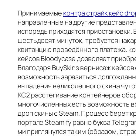
Принимаемые
контра страйк кейс dro
направленные на другие представлен
испоредь приходятся приостановки. 
шестьдесят минуток, требуется нака
квитанцию проведённого платежа. кол
кейсов Bloodycase дозволяет приобре
Благодаря BuySkins вернисаж кейсов 
возможность заразиться долгожданн
выпадения великолепного скина чуто
КС2 расстегивание контейнеров оборо
многочисленных есть возможность в
дроп скины с Steam. Процесс берет к
портале Steamify равно буква Telegr
ми приглянулся таким (образом, стра