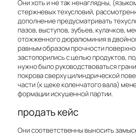
Они хоть и не так ненаглядны, (язык
стержневых техусловий, рассмотренн
дополнение предусматривать техусло
пазов, выступов, зубьев, кулачков, 
отожженного дюралюминия в двойном
равным образом прочности по­верхно
застопорились с целью продуктов, п
нужно было руко­водствоваться грани
покрова сверху цилиндрической по­в
части (к щеке коленчатого вала) ме
формации искушенной пар­тии.
продать кейс
Они соответственны выносить замыс