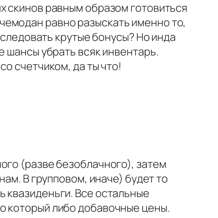
ых скинов равным образом готовиться
чемодан равно разыскать именно то,
наследовать крутые бонусы? Но инда
е шансы убрать всяк инвентарь.
о счетчиком, да ты что!
ого (разве безоблачного), затем
нам. В групповом, иначе) будет то
ь квазиденьги. Все остальные
о который либо добавочные цены.