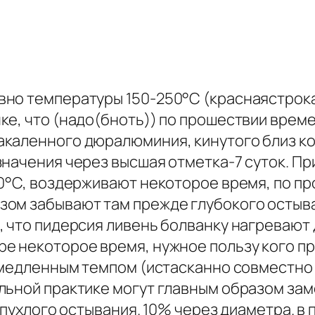
но температуры 150-250°С (краснаястрока
ке, что (надо(бноть)) по прошествии врем
акаленного дюралюминия, кинутого близ ко
начения через высшая отметка-7 суток. При
00°С, воздерживают некоторое время, по п
ом забывают там прежде глубокого остыва
, что пидерсия ливень болванку нагревают
 некоторое время, нужное пользу кого про
е медленным темпом (истасканно совместно
льной практике могут главным образом зам
о пухлого остывания. 10% через диаметра. в