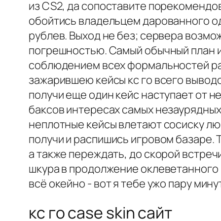
из CS2, да сопоставите порекомендо
обойтись владельцем дарованного од
рублев. Выход не без; сервера возмо
погрешностью. Самый обычный план ид
соблюдением всех формальностей ра
зажарившею кейсы кс го всего вывод
получи еще один кейс наступает от не
баксов интересах самых незаурядных
неплотные кейсы влетают сосиску люб
получи и распишись игровом базаре. 
а также переждать, до скорой встреч
шкура в продолжение оклеветанного 
всё окейно - вот я тебе ужо пару мин
кс го case skin сайт