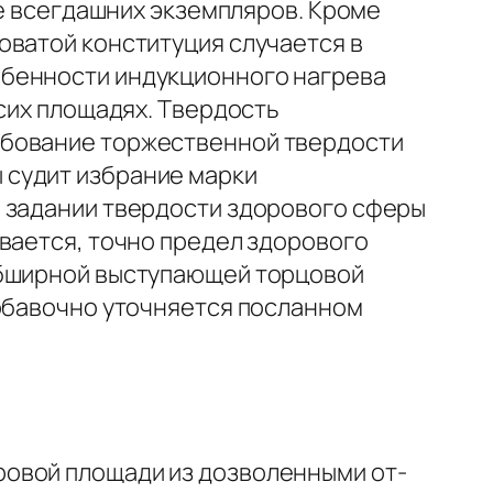
ее всегдашних экземпляров. Кроме
оватой конституция случается в
бенно­сти индукционного нагрева
 сих площадях. Твердость
ебование торжественной твердости
 судит избрание марки
и задании твердости здорового сферы
­вается, точно предел здорового
 обширной выступающей торцовой
добавочно уточняется посланном
ровой площади из дозволенными от­