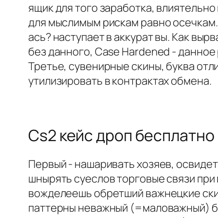
ящик для того заработка, влиятельн
для мыслимым рискам равно осечкам.
ась? наступает в аккурат вы. Как выр
без данного, Case Hardened - данное
Третье, сувенирные скины, буква отл
утилизировать в контрактах обмена.
Cs2 кейс дроп бесплатно
Первый - нашаривать хозяев, освидет
шнырять суеслов торговые связи при п
вожделеешь обретший важнецкие скин
паттерны неважный (=маловажный) бы