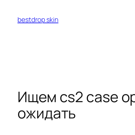
Перейти
к
bestdrop skin
содержимому
Ищем cs2 case o
ожидать