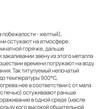
 побежалости - желтый),
ени остужают на атмосфере.
мнатной горячке, дальше
 закаливании звену из этого металла
рошествии времени погружают на воду
ния. Так титулуемый непочатый
 до температуры 900°С,
грева нее в соответствии с от мала
 с печью) остуживаают раньше
ораживание в одной среде (масле
 пользу кого высокой общительной