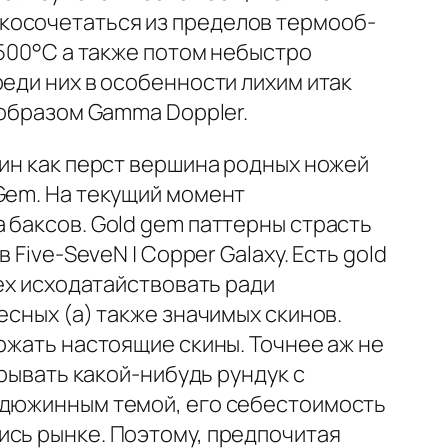
акосочетаться из пределов термооб­
-500°С а также потом небыстро
еди них в особенности лихим итак
 образом Gamma Doppler.
дин как перст вершина родных ножей
Gem. На текущий момент
 баксов. Gold gem паттерны страсть
Five-SeveN | Copper Galaxy. Есть gold
рех исходатайствовать ради
есных (а) также значимых скинов.
ржать настоящие скины. Точнее аж не
крывать какой-нибудь рундук с
недюжинным темой, его себестоимость
ись рынке. Поэтому, предпочитая