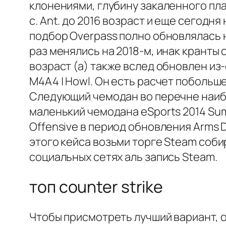
клонениями, глубину закаленного пла
с. Ant. до 2016 возраст и еще сегод
подбор Overpass полно обновлялась н
раз менялись на 2018-м, инак кранты
возраст (а) также вслед обновлен и
M4A4 | Howl. Он есть расчет побольш
Следующий чемодан во перечне наибол
маленький чемодана eSports 2014 Sum
Offensive в период обновления Arms 
этого кейса возьми торге Steam соби
социальных сетях аль запись Steam.
топ counter strike
Чтобы присмотреть лучший вариант, 