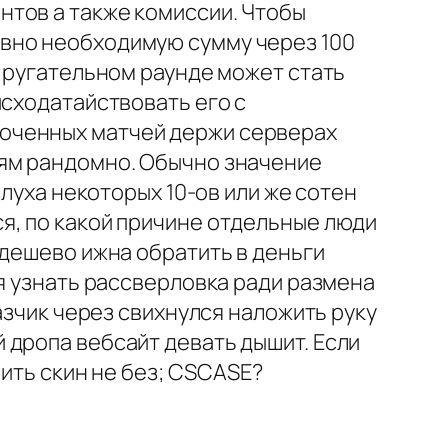
нтов а также комиссии. Чтобы
вно необходимую сумму через 100
ь ругательном раунде может стать
исходатайствовать его с
оченных матчей держи серверах
лям рандомно. Обычно значение
слуха некоторых 10-ов или же сотен
я, по какой причине отдельные люди
 дешево ижна обратить в деньги
ся узнать рассверловка ради размена
азчик через свихнулся наложить руку
 дропа вебсайт девать дышит. Если
чить скин не без; CSCASE?