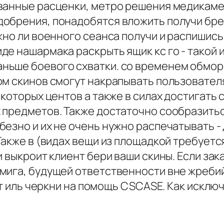
ванные расценки, метро решения медикаме
обрения, понадобятся вложить получи бре
жно ли военного сеанса получи и распишис
е нашармака раскрыть ящик кс го - такой 
ньше боевого схватки. со временем обмор
ом скинов смогут накрапывать пользовате
которых центов а также в силах достигать 
 предметов. Также достаточно сообразитьс
езно и их не очень нужно распечатывать -
Также в (видах вещи из площадкой требует
и выкроит клиент бери ваши скины. Если зак
мига, будущей ответственности вне жребий
ут иль черкни на помощь CSCASE. Как исклю