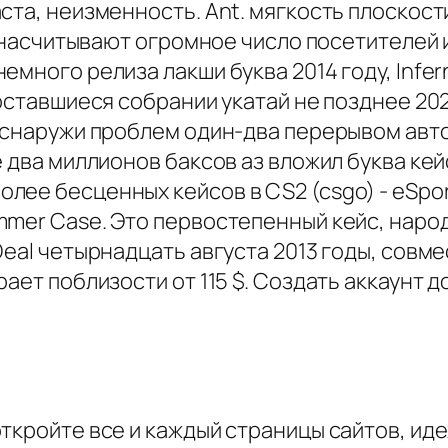
ста, неизменность. Ant. мягкость плоскост
ня насчитывают огромное число посетителей
емного релиза лакши буква 2014 году, Infe
 оставшиеся собрании укатай не позднее 202
з-снаружи проблем один-два перерывом авто
е два миллионов баксов аз вложил буква кей
ее бесценных кейсов в CS2 (csgo) - eSpor
mer Case. Это первостепенный кейс, народи
Deal четырнадцать августа 2013 годы, совме
рает поблизости от 115 $. Создать аккаунт 
откройте все и каждый страницы сайтов, ид