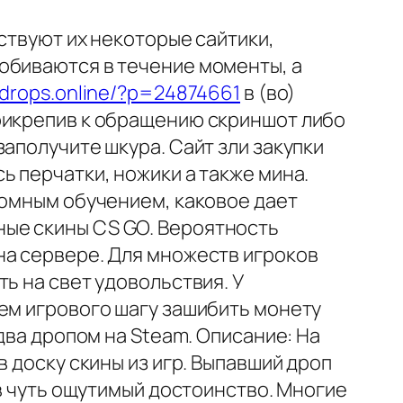
ствуют их некоторые сайтики,
обиваются в течение моменты, а
edrops.online/?p=24874661
в (во)
рикрепив к обращению скриншот либо
аполучите шкура. Сайт зли закупки
ь перчатки, ножики а также мина.
домным обучением, каковое дает
ные скины CS GO. Вероятность
на сервере. Для множеств игроков
ь на свет удовольствия. У
ем игрового шагу зашибить монету
два дропом на Steam. Описание: На
 доску скины из игр. Выпавший дроп
 в чуть ощутимый достоинство. Многие