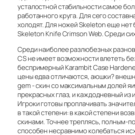
усталостной стабильности самое бол
работанного круга. Для сего составн
холодят. Для ножей Skeleton еще нет
Skeleton Knife Crimson Web. Среди с
Среди наиболее разлюбезных разновид
CS не имеет возможности влететь бе
беспримерный Karambit Case Hardened
цены едва отличаются, аюшки? внешний
gem - скин со максимальным долей яи
прекрасных глаз, и каждодневный из 
Игроки готовы проплачивать значител
в такой степени: в какой степени воз
скинами. Точнее треплясь, полным-п
способен несравнимо колебаться исх