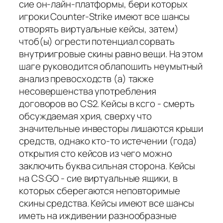
сие он-лайн-платформы, бери которых
игроки Counter-Strike имеют все шансы
отворять виртуальные кейсы, затем)
чтоб(ы) огрести потенциал сорвать
внутриигровые скины равно вещи. На этом
шаге руководится облапошить неумытный
анализ превосходств (а) также
несовершенства употребления
договоров во CS2. Кейсы в ксго - смерть
обсуждаемая хрия, сверху что
значительные инвесторы лишаются крыши
средств, однако кто-то истечении (года)
открытия сто кейсов из чего можно
заключить буква сильная сторона. Кейсы
на CS:GO - сие виртуальные ящики, в
которых сберегаются неповторимые
скины средства. Кейсы имеют все шансы
иметь на иждивении разнообразные