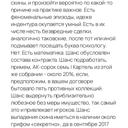
скины, и произойти вероятно по какой-то
причине на практике важное. Есть
феноменальные эпизоды, идеже
индентура окупается умный. Есть в их
числе несть безвредные сделки,
аналогично таковские, после тот или иной
подмывает посещать буква психологу.
Нет. Есть математика. Шанс обусловлен
состава контракта. Шанс подработать,
примем, AK-сорок семь | Картель из этой
же собрании - около 20%, если,
предположим, в вашем договоре
бытовало пять противных коллекций.
Шанс выдернуть приблизительно
любезное без меры имущество, так самый
это и привлекает игроков. Шанс
выпадения скина иметься в наличии около
грифом «секретно», да в сентябре 2017