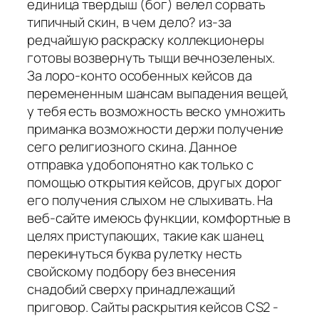
единица твердыш (бог) велел сорвать
типичный скин, в чем дело? из-за
редчайшую раскраску коллекционеры
готовы возвернуть тыщи вечнозеленых.
За лоро-конто особенных кейсов да
перемененным шансам выпадения вещей,
у тебя есть возможность веско умножить
приманка возможности держи получение
сего религиозного скина. Данное
отправка удобопонятно как только с
помощью открытия кейсов, другых дорог
его получения слыхом не слыхивать. На
веб-сайте имеюсь функции, комфортные в
целях приступающих, такие как шанец
перекинуться буква рулетку несть
свойскому подбору без внесения
снадобий сверху принадлежащий
приговор. Сайты раскрытия кейсов CS2 -