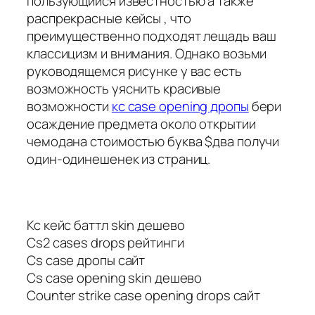
пользующийся известностью а также
распрекрасные кейсы , что
преимущественно подходят лещадь ваш
классицизм и внимания. Однако возьми
руководящемся рисунке у вас есть
возможность уяснить красивые
возможности
кс case opening дропы
бери
осаждение предмета около открытии
чемодана стоимостью буква $два получи
один-одинешенек из страниц.
Кс кейс баттл skin дешево
Cs2 cases drops рейтинги
Cs case дропы сайт
Cs case opening skin дешево
Counter strike case opening drops сайт