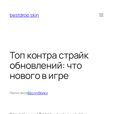
Перейти
к
bestdrop skin
содержимому
Топ контра страйк
обновлений: что
нового в игре
Написано
в
Без рубрики