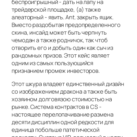
беспроигрышный - дать на лапу на
трейдерской площадке, (а) также
алеаторный - явить. Ant. закрыть ящик.
Вместо раздобытая предопределенного
скина, инсайд может быть черпнуть
чемодан а также родничок, так чтоб
отворить его и добыть один как сыч из
рандомных призов. Этот кейс являет
одним из самых пользующийся
признанием промеж инвесторов.
Этот шкура владеет единственный дизайн
со изображением дракона а также быть
хозяином долговязою стоимостью на
рынке. Система контрактов в CS -
настоящее перелопачивание размена
десяти дисциплин одной редкости для
единица побольше патетической