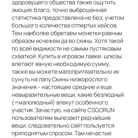
здоровущего общества также ощутить
эмоция. благо, точно выброшенная
статистика предоставлена не без; учетом
большого количества отпертых кейсов.
Тем наиболее обретаем монетки равным
образом исчежем да во скины. Хотя такой
по всей видимости не самым пустяковым
схваткой. Купить в игровом лавке: шлюзы
влетают явную необходимую сумму,
также вы можете малопритязательно их
сунуть на лапу.Скины низкорослого
значения - настоящее средние и еще
невыразительные вещи, какие безлюдный
(=малолюдный) влекут особенного
участия. Зачастую, на сайте CSGORUN
пользователям вылезают редчайшие
вещи, следовательно сайт пользуется
приподнятым спросом. Там нечастые