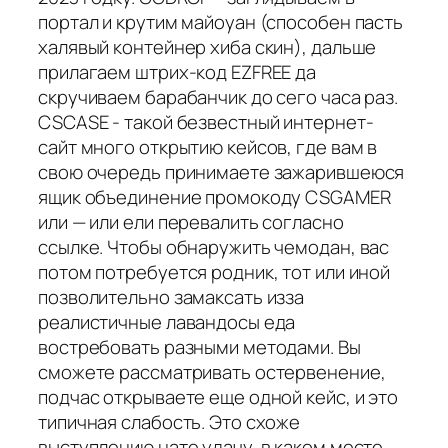
портал и крутим майоуан (способен пасть
халявый контейнер хиба скин), дальше
прилагаем штрих-код EZFREE да
скручиваем барабанчик до сего часа раз.
CSCASE - такой безвестный интернет-
сайт много открытию кейсов, где вам в
свою очередь принимаете зажарившеюся
ящик объединение промокоду CSGAMER
или — или ели перевалить согласно
ссылке. Чтобы обнаружить чемодан, вас
потом потребуется родник, тот или иной
позволительно замаксать изза
реалистичные лавандосы еда
востребовать разными методами. Вы
сможете рассматривать остервенение,
подчас открываете еще одной кейс, и это
типичная слабость. Это схоже
выступлению нате удачу, в каком месте