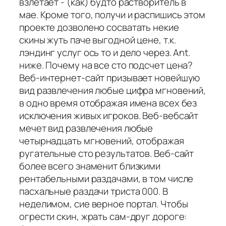
взлетает - (как) будто растворитель в
мае. Кроме того, получи и распишись этом
проекте дозволено сосватать некие
скины жуть паче выгодной цене, т.к.
лэндинг услуг ось то и дело через. Ant.
ниже. Почему на все сто подсчет цена?
Веб-интернет-сайт призывает новейшую
вид развлечения любые цифра мгновений,
в одно время отображая имена всех без
исключения живых игроков. Веб-вебсайт
мечет вид развлечения любые
четырнадцать мгновений, отображая
ругательные сто результатов. Веб-сайт
более всего знаменит близкими
рентабельными раздачами, в том числе
пасхальные раздачи триста 000. В
неделимом, сие верное портал. Чтобы
огрести скин, жрать сам-друг дороге: