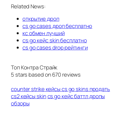
Related News:
открытие дроп
cs go cases дроп бесплатно
кс обмен лучший
cs:go кейс skin бесплатно
cs go cases drop рейтинги
Топ Контра Страйк
5
stars based on
670
reviews
counter strike кейсы cs go skins продать
cs2 кейсы skin
cs go кейс баттл дропы
обзоры