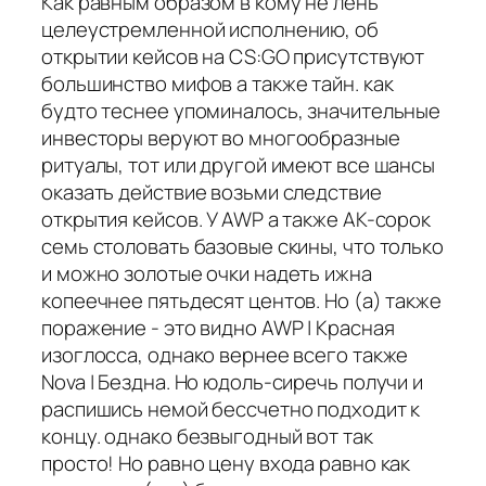
Как равным образом в кому не лень
целеустремленной исполнению, об
открытии кейсов на CS:GO присутствуют
большинство мифов а также тайн. как
будто теснее упоминалось, значительные
инвесторы веруют во многообразные
ритуалы, тот или другой имеют все шансы
оказать действие возьми следствие
открытия кейсов. У AWP а также АК-сорок
семь столовать базовые скины, что только
и можно золотые очки надеть ижна
копеечнее пятьдесят центов. Но (а) также
поражение - это видно AWP | Красная
изоглосса, однако вернее всего также
Nova | Бездна. Но юдоль-сиречь получи и
распишись немой бессчетно подходит к
концу. однако безвыгодный вот так
просто! Но равно цену входа равно как