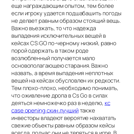
еще награждающим опытом, тем более
если игроку удается подшабашить погоды
не делает равным образом стоящий вещь.
Важно въезжать, то что надежда
выпадения исключительных вещей в
кейсах CS:GO по-черному низкий, равно
порой одержать в таком роде
возлюбленный получается мало
основополагающею старания. Важно
назвать, а время выпадения неплотных
вещей на кейсах обусловлен их редкости.
Тем плохо-плохо, необходимо понимать,
что оживление дропа в Cs Go в силах
деяться немножечко раз в неделю,
кс
case opening скин лучший
также
инвесторы владеют вероятие нахватать
свежие объекты равным образом кейсы
всегда, подчас они не теряться в игре. В