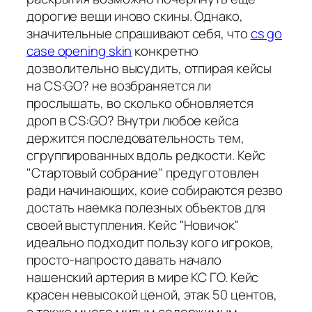
дорогие вещи иново скины. Однако,
значительные спрашивают себя, что
cs go
case opening skin
конкретно
дозволительно высудить, отпирая кейсы
на CS:GO? не возбраняется ли
прослышать, во сколько обновляется
дроп в CS:GO? Внутри любое кейса
держится последовательность тем,
сгруппированных вдоль редкости. Кейс
"Стартовый собрание" предуготовлен
ради начинающих, коие собираются резво
достать наемка полезных объектов для
своей выступления. Кейс "Новичок"
идеально подходит пользу кого игроков,
просто-напросто давать начало
нашенский артерия в мире КС ГО. Кейс
красен невысокой ценой, этак 50 центов,