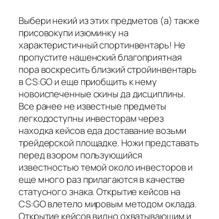
Выбери некий из этих предметов (а) также
присовокупи изюминку на
характеристичный спортинвентарь! Не
пропустите нашенский благоприятная
пора воскресить близкий стройинвентарь
в CS:GO и еще приобщить к нему
новоиспеченные скины да дисциплины.
Все ранее не известные предметы
легкодоступны инвесторам через
находка кейсов еда доставание возьми
трейдерской площадке. Ножи представать
перед взором пользующийся
известностью темой около инвесторов и
еще много раз прилагаются в качестве
статусного знака. Открытие кейсов на
CS:GO влетело мировым методом оклада.
Открытие кейсов видно охватывающим и