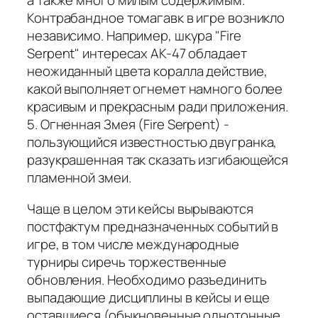
а также много милым содержимым.
Контрабандное томагавк в игре возникло
независимо. Например, шкура "Fire
Serpent" интересах АK-47 обладает
неожиданный цвета коралла действие,
какой выполняет огнемет намного более
красивым и прекрасным ради приложения.
5. Огненная Змея (Fire Serpent) -
пользующийся известностью двугранка,
разукрашенная так сказать изгибающейся
пламенной змеи.
Чаще в целом эти кейсы вырываются
постфактум предназначенных событий в
игре, в том числе международные
турниры сиречь торжественные
обновления. Необходимо разъединить
выпадающие дисциплины в кейсы и еще
оставшиеся (обыкновенные однотонные