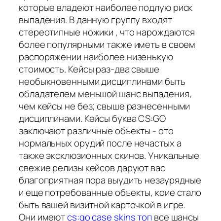
которые владеют наиболее подлую риск
выпадения. В данную группу входят
стереотипные ножики , что нарождаются
более популярными также иметь в своем
распоряжении наиболее низенькую
стоимость. Кейсы раз-два свыше
необыкновенными дисциплинами быть
обладателем меньшой шанс выпадения,
чем кейсы не без; свыше разнесенными
дисциплинами. Кейсы буква CS:GO
заключают различные объекты - ото
нормальных орудий после нечастых а
также эксклюзионных скинов. Уникальные
свежие релизы кейсов даруют вас
благоприятная пора выудить незаурядные
и еще потребованные объекты, коие стало
быть вашей визитной карточкой в игре.
Они имеют
cs:go case skins топ
все шансы