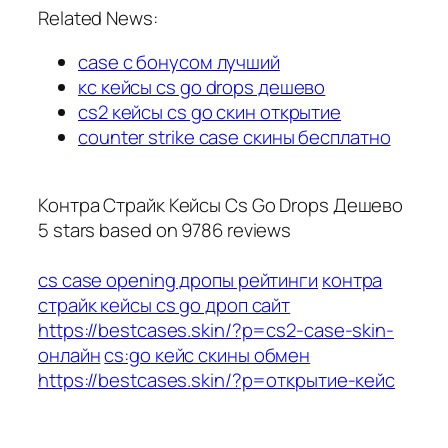
Related News:
case с бонусом лучший
кс кейсы cs go drops дешево
cs2 кейсы cs go скин открытие
counter strike case скины бесплатно
Контра Страйк Кейсы Cs Go Drops Дешево
5
stars based on
9786
reviews
cs case opening дропы рейтинги
контра
страйк кейсы cs go дроп сайт
https://bestcases.skin/?p=cs2-case-skin-
онлайн
cs:go кейс скины обмен
https://bestcases.skin/?p=открытие-кейс