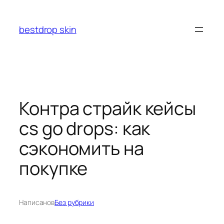
Перейти
к
bestdrop skin
содержимому
Контра страйк кейсы
cs go drops: как
сэкономить на
покупке
Написано
в
Без рубрики