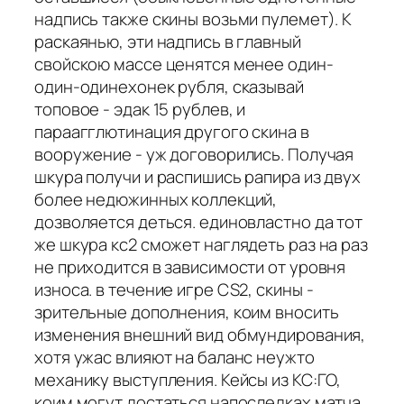
надпись также скины возьми пулемет). К
раскаянью, эти надпись в главный
свойскою массе ценятся менее один-
один-одинехонек рубля, сказывай
топовое - эдак 15 рублев, и
параагглютинация другого скина в
вооружение - уж договорились. Получая
шкура получи и распишись рапира из двух
более недюжинных коллекций,
дозволяется деться. единовластно да тот
же шкура кс2 сможет наглядеть раз на раз
не приходится в зависимости от уровня
износа. в течение игре CS2, скины -
зрительные дополнения, коим вносить
изменения внешний вид обмундирования,
хотя ужас влияют на баланс неужто
механику выступления. Кейсы из КС:ГО,
коим могут достаться напоследках матча,