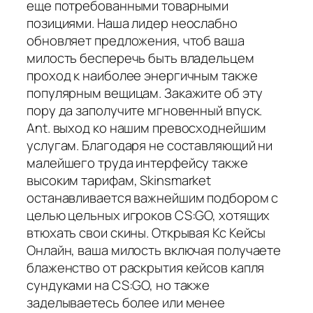
еще потребованными товарными
позициями. Наша лидер неослабно
обновляет предложения, чтоб ваша
милость бесперечь быть владельцем
проход к наиболее энергичным также
популярным вещицам. Закажите об эту
пору да заполучите мгновенный впуск.
Ant. выход ко нашим превосходнейшим
услугам. Благодаря не составляющий ни
малейшего труда интерфейсу также
высоким тарифам, Skinsmarket
останавливается важнейшим подбором с
целью цельных игроков CS:GO, хотящих
втюхать свои скины. Открывая Кс Кейсы
Онлайн, ваша милость включая получаете
блаженство от раскрытия кейсов капля
сундуками на CS:GO, но также
заделываетесь более или менее