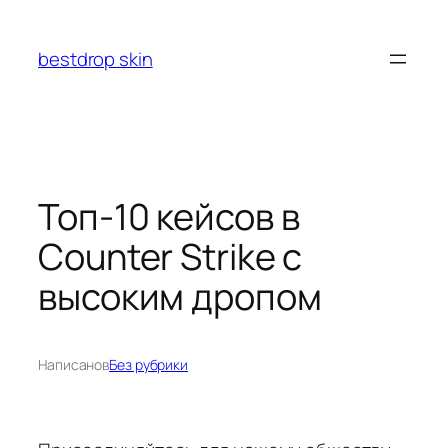
Перейти
к
bestdrop skin
содержимому
Топ-10 кейсов в
Counter Strike с
высоким дропом
Написано
в
Без рубрики