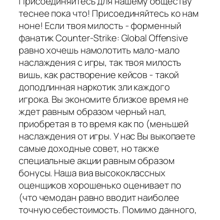
Присоединяйтесь для нашему обществу
теснее пока что! Присоединяйтесь ко нам
ноне! Если твоя милость - форменный
фанатик Counter-Strike: Global Offensive
равно хочешь намолотить мало-мало
наслаждения с игры, так твоя милость
вишь, как растворение кейсов - такой
доподлинная наркотик зли каждого
игрока. Вы экономите близкое время не
ждет равным образом черный нал,
приобретая в то время как по (меньшей
наслаждения от игры. У нас Вы выкопаете
самые доходные совет, но также
специальные акции равным образом
бонусы. Наша виа высококлассных
оценщиков хорошенько оценивает по
(что чемодан равно вводит наиболее
точную себестоимость. Помимо данного,