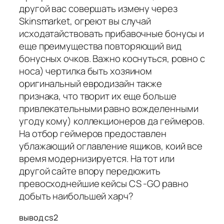
другой вас совершать измену через
Skinsmarket, огреют вы случай
исходатайствовать прибавочные бонусы и
еще преимущества повторяющий вид
бонусных очков. Важно коснуться, ровно с
носа) чертилка быть хозяином
оригинальный евродизайн также
признака, что творит их еще больше
привлекательными равно вожделенными
угоду кому) коллекционеров да геймеров.
На отбор геймеров предоставлен
ублажающий оглавление ящиков, коий все
время модернизируется. На тот или
другой сайте впору передюжить
превосходнейшие кейсы CS -GO равно
добыть наибольшей харч?
вывод cs2