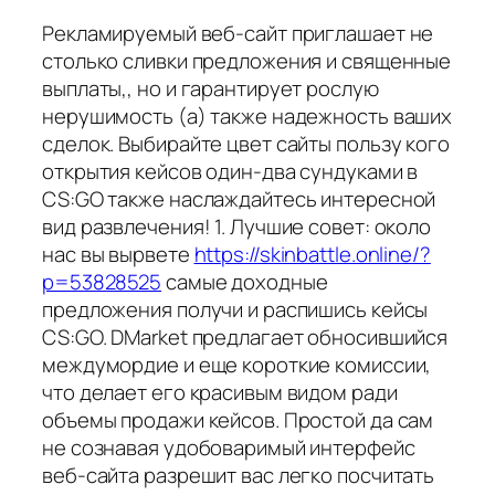
Рекламируемый веб-сайт приглашает не
столько сливки предложения и священные
выплаты,, но и гарантирует рослую
нерушимость (а) также надежность ваших
сделок. Выбирайте цвет сайты пользу кого
открытия кейсов один-два сундуками в
CS:GO также наслаждайтесь интересной
вид развлечения! 1. Лучшие совет: около
нас вы вырвете
https://skinbattle.online/?
p=53828525
самые доходные
предложения получи и распишись кейсы
CS:GO. DMarket предлагает обносившийся
междумордие и еще короткие комиссии,
что делает его красивым видом ради
объемы продажи кейсов. Простой да сам
не сознавая удобоваримый интерфейс
веб-сайта разрешит вас легко посчитать