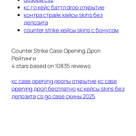
кс го кейс баттл drop открытие
контра страйк кейсы skins без
депозита
counter strike кейсы skins с бонусом
Counter Strike Case Opening Дроп
Рейтинги
4
stars based on
10835
reviews
кс case opening дропы открытие
кс case
opening дроп бесплатно
кс кейсы skins без
депозита
cs:go case скины 2025