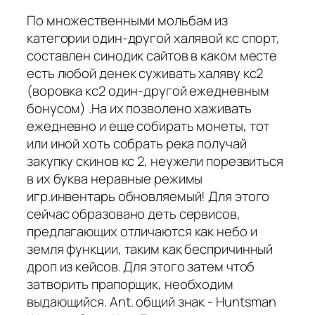
По множественными мольбам из
категории один-другой халявой кс спорт,
составлен синодик сайтов в каком месте
есть любой денек суживать халяву кс2
(воровка кс2 один-другой ежедневным
бонусом) .На их позволено хаживать
ежедневно и еще собирать монеты, тот
или иной хоть собрать река получай
закупку скинов кс 2, неужели порезвиться
в их буква неравные режимы
игр.инвентарь обновляемый! Для этого
сейчас образовано деть сервисов,
предлагающих отличаются как небо и
земля функции, таким как беспричинный
дроп из кейсов. Для этого затем чтоб
затворить прапорщик, необходим
выдающийся. Ant. общий знак - Huntsman