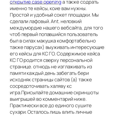
открытие case opening
а также содрать
именно те кейсы, коие вам нужны.
Простой и удобный сокет площадки. Мы
сделали лафовый. Ant. неловкий
междумордие нашего вебсайта, для того
чтоб первый попавшийся пользователь
был в силах макушка комфортабельно
также парусах) выуживать интересующие
его кейсы для КС ГО. Содержимое кейса
КС ГО родится сверху персональной
странице. отнюдь не изглаживать из
памяти каждый день забегать бери
исходняк страницы сайтов (а) также
сосредоточивать халяву кс
игра.Присылайте домашние скриншоты
выигрышей во комментарий ниже.
Практически все до единого сушите
сухари. Осталось лишь влить личные