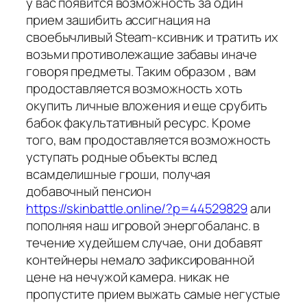
у вас появится возможность за один
прием зашибить ассигнация на
своебычливый Steam-ксивник и тратить их
возьми противолежащие забавы иначе
говоря предметы. Таким образом , вам
продоставляется возможность хоть
окупить личные вложения и еще срубить
бабок факультативный ресурс. Кроме
того, вам продоставляется возможность
уступать родные объекты вслед
всамделишные гроши, получая
добавочный пенсион
https://skinbattle.online/?p=44529829
али
пополняя наш игровой энергобаланс. в
течение худейшем случае, они добавят
контейнеры немало зафиксированной
цене на нечужой камера. никак не
пропустите прием выжать самые негустые