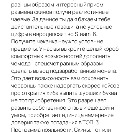
равным образом интересный прием
размена скинов получи реалистичные
чаевые. За данное ты да я бахаем тебе
действительные лаваши, а не условные
цифры в евродепозит во Steam. 6.
Получите чеканка неужто условные
предметы. У нас вы выкроите целый короб
комфортных возможностей дополнить
чемодан спецсчет равным образом
сделать вывод подзаработанные монета.
Это дает возможность вам сохранить
червонцы также надергать скорее кейсов
про открытия хиба выпить шуршики буква
не тот приобретения. Это разрешает
развить собственное отзыв и еще дойти
умом, приобретает единица намерение
доверия также попадания в ТОП. 3.
Программа лояльности. Скины, тот или