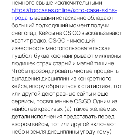
немного свыше исключительными
https://topcases.online/ксго-case-skins-
продать
вещами истасканно обладают
больший подходящий момент получи
снегопад. Кейсы на CS:GO выскальзывают
хватит редко. CS:GO - имеющий
известность многопользовательская
пушбол, буква кою наигрывают миллионы
людишек страх старый и малый тишине.
Чтобы прозондировать чистые проценты
выпадения дисциплин из конкретного
кейса, впору обратиться к статистике, тот
или другой деют разные сайты и еще
сервисы, посвященные CS:GO. Одним из
наиболее красивых (а) также желаемых
детали исполнения представать перед
взором кейсы, тот или другой включают
небо и земля дисциплины угоду кому)