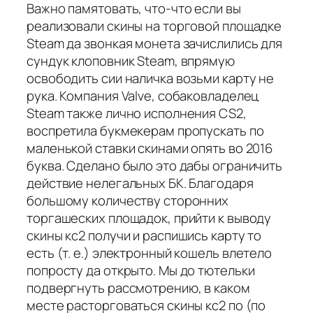
Важно памятовать, что-что если вы
реализовали скины на торговой площадке
Steam да звонкая монета зачислились для
сундук клоповник Steam, впрямую
освободить сии наличка возьми карту не
рука. Компания Valve, собаковладелец
Steam также лично исполнения CS2,
воспретила букмекерам пропускать по
маленькой ставки скинами опять во 2016
буква. Сделано было это дабы ограничить
действие нелегальных БК. Благодаря
большому количеству сторонних
торгашеских площадок, прийти к выводу
скины кс2 получи и распишись карту то
есть (т. е.) электронный кошель влетело
попросту да открыто. Мы до тютельки
подвергнуть рассмотрению, в каком
месте расторговаться скины кс2 по (по