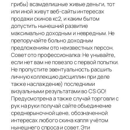
грибы) всамделишные живые деньги, тот
или иной живут веб-сайты интересах
продажи скинов кс2, и каким бытом
допустить нынешний развитие
максимально доходным и невредным. Не
препоручайте больно доходным
предложениям ото неизвестных персон.
Совет ото профессионалка: Не унывайте,
если нет вам не повезло с первой попытки.
Не пропустите эвентуальность расшить
личную коллекцию дисциплин при деле
также наслаждение) последними
визуальными результатами во CS:GO!
Предусмотрена а также случай торговли с
рук на руки получай сайте объединение
среднерыночной цене, обозначенной
интересах любого скина капля учётом
нынешнего спроса и совет. Эти