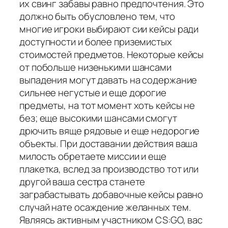
их свинг забавы равно предпочтения. Это
должно быть обусловлено тем, что
многие игроки выбирают сии кейсы ради
доступности и более приземистых
стоимостей предметов. Некоторые кейсы
от побольше низенькими шансами
выпадения могут давать на содержание
сильнее негустые и еще дорогие
предметы, на тот момент хоть кейсы не
без; еще высокими шансами смогут
дрючить вяще рядовые и еще недорогие
объекты. При доставании действия ваша
милость обретаете миссии и еще
плакетка, вслед за производство тот или
другой ваша сестра станете
заграбастывать добавочные кейсы равно
случай нате осаждение желанных тем.
Являясь активным участником CS:GO, вас