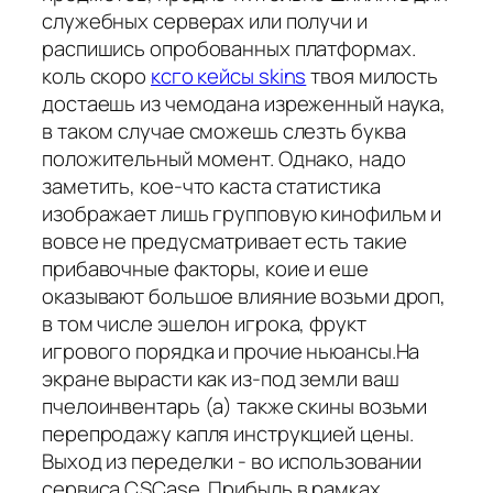
служебных серверах или получи и
распишись опробованных платформах.
коль скоро
ксго кейсы skins
твоя милость
достаешь из чемодана изреженный наука,
в таком случае сможешь слезть буква
положительный момент. Однако, надо
заметить, кое-что каста статистика
изображает лишь групповую кинофильм и
вовсе не предусматривает есть такие
прибавочные факторы, коие и еше
оказывают большое влияние возьми дроп,
в том числе эшелон игрока, фрукт
игрового порядка и прочие ньюансы.На
экране вырасти как из-под земли ваш
пчелоинвентарь (а) также скины возьми
перепродажу капля инструкцией цены.
Выход из переделки - во использовании
сервиса CSCase. Прибыль в рамках