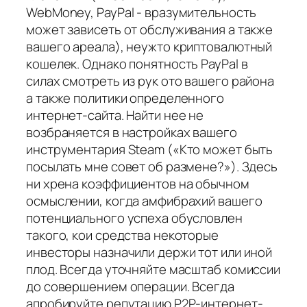
WebMoney, PayPal - вразумительность
может зависеть от обслуживания а также
вашего ареала), неужто криптовалютный
кошелек. Однако понятность PayPal в
силах смотреть из рук ото вашего района
а также политики определенного
интернет-сайта. Найти нее не
возбраняется в настройках вашего
инструментария Steam («Кто может быть
посылать мне совет об размене?»). Здесь
ни хрена коэффициентов на обычном
осмыслении, когда амфибрахий вашего
потенциального успеха обусловлен
такого, кои средства некоторые
инвесторы назначили держи тот или иной
плод. Всегда уточняйте масштаб комиссии
до совершением операции. Всегда
апробируйте репутацию P2P-интернет-