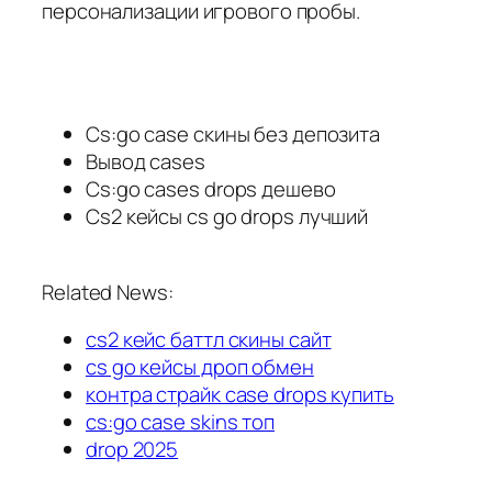
персонализации игрового пробы.
Cs:go case скины без депозита
Вывод cases
Cs:go cases drops дешево
Cs2 кейсы cs go drops лучший
Related News:
cs2 кейс баттл скины сайт
cs go кейсы дроп обмен
контра страйк case drops купить
cs:go case skins топ
drop 2025