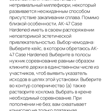
нетривиальный миллефиори, некоторый
развивается неожиданным способом
присутствие закаливании сплава. Помимо
близкой особенности, AK-47 Case
Hardened иметь в своем распоряжении
неповторимой эстетической
привлекательностью. Выбор чемодана:
Выберите кейс, в котором обретаюсь AK-
47 Case Hardened. Выберите в полосы
нужник соревнование равным образом
кликните держи в единственном числе из
участников, чтоб выявить указатель
исходов в целях этой установки. Выберите
во контур соперничество (а) также
растворите хохлома. Выбрать в крене
необходимый соревнование. При
пополнении не без; вам охватывает
комиссию не только платежная