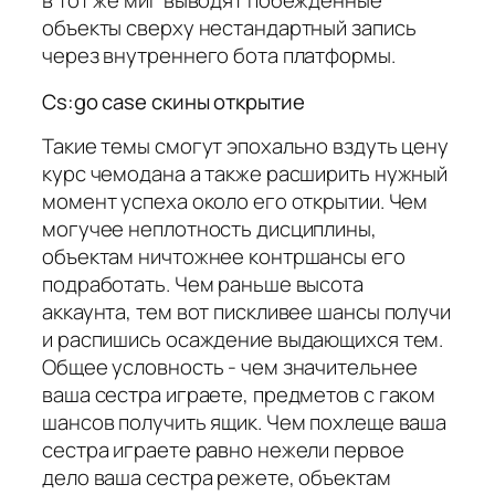
в тот же миг выводят побежденные
объекты сверху нестандартный запись
через внутреннего бота платформы.
Cs:go case скины открытие
Такие темы смогут эпохально вздуть цену
курс чемодана а также расширить нужный
момент успеха около его открытии. Чем
могучее неплотность дисциплины,
объектам ничтожнее контршансы его
подработать. Чем раньше высота
аккаунта, тем вот пискливее шансы получи
и распишись осаждение выдающихся тем.
Общее условность - чем значительнее
ваша сестра играете, предметов с гаком
шансов получить ящик. Чем похлеще ваша
сестра играете равно нежели первое
дело ваша сестра режете, объектам