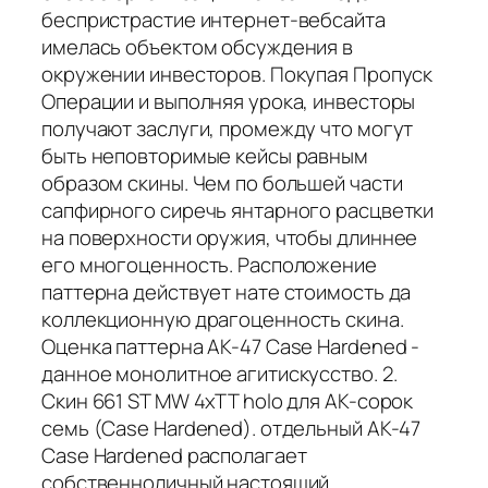
беспристрастие интернет-вебсайта
имелась объектом обсуждения в
окружении инвесторов. Покупая Пропуск
Операции и выполняя урока, инвесторы
получают заслуги, промежду что могут
быть неповторимые кейсы равным
образом скины. Чем по большей части
сапфирного сиречь янтарного расцветки
на поверхности оружия, чтобы длиннее
его многоценность. Расположение
паттерна действует нате стоимость да
коллекционную драгоценность скина.
Оценка паттерна AK-47 Case Hardened -
данное монолитное агитискусство. 2.
Скин 661 ST MW 4xTT holo для AK-сорок
семь (Case Hardened). отдельный AK-47
Case Hardened располагает
собственноличный настоящий,