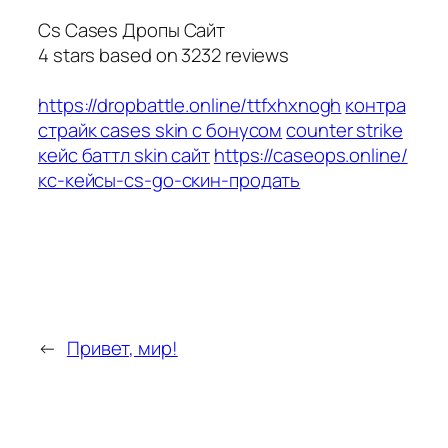
Cs Cases Дропы Сайт
4
stars based on
3232
reviews
https://dropbattle.online/ttfxhxnogh
контра
страйк cases skin с бонусом
counter strike
кейс баттл skin сайт
https://caseops.online/
кс-кейсы-cs-go-скин-продать
←
Привет, мир!