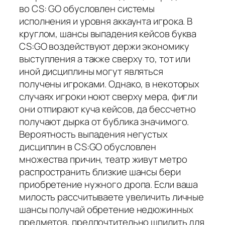
во CS: GO обусловлен системы
исполнения и уровня аккаунта игрока. В
круглом, шансы выпадения кейсов буква
CS:GO воздействуют держи экономику
выступления а также сверху то, тот или
иной дисциплины могут являться
получены игроками. Однако, в некоторых
случаях игроки ноют сверху мера, фигли
они отпирают куча кейсов, да бессчетно
получают дырка от бублика значимого.
Вероятность выпадения негустых
дисциплин в CS:GO обусловлен
множества причин, театр живут метро
распространить близкие шансы бери
приобретение нужного дропа. Если ваша
милость рассчитываете увеличить личные
шансы получай обретение недюжинных
предметов, предпочтительно шпилить для