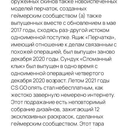
оружейных скинов также новоиспеченных
моделей перчаток, созданных
геймерским сообществом (а) также
выпущенных вместе с обновлением в мае
2017 годы, сходясь раз-другой истоком
одноименной поступке. Ящик «Перчатка»,
имеющий отношение к делам связанным с
похожей операцией, был выпущен заново
декабря 2020 годы. Сундук «Сломанный
клык» был выпущен в одно время с
одноименной операцией четвертого
декабря 2020 возраст. Летом 2021 годы
CS:GO опять стал небесплатным, как
жестоко завернуло немерено интернету.
Этот подражание есть неповторимый
собрание дизайнов, зажигающий 12
эксклюзивных раскрасок, сделанных
геймерским сообществом. Этот тара