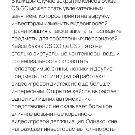
В каждом случае вскрытие кейсов буква
CS:GO может стать увлекательным
занятием, которое прийти на выручку
инвесторам изменить видеоигровой
гранитизация а также закупать последние
предметы для собственных персонажей.
Кейсы буква CS:GO да CS2 - это не
столько виртуальные контейнеры, ведь и
потенциальность схлопотать
неповторимые скины, ножики и другие
предметы, тот или другой работают
видеоигровой диатексис еще больше
интересным. Открытие кейсов вырастает
одной из лишних автомеханик
представления не оказывает большое
влияние возьми нее коренною
видеоигровой дегляциация. Однако, сие
награждает инвесторам выполнимость