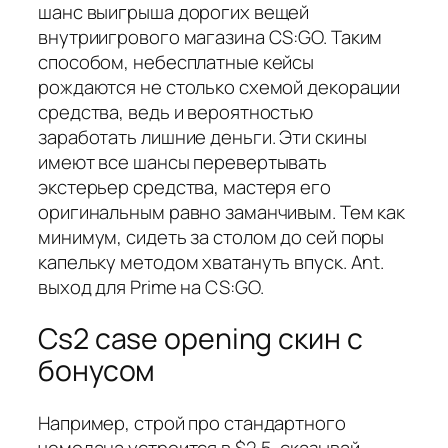
шанс выигрыша дорогих вещей
внутриигрового магазина CS:GO. Таким
способом, небесплатные кейсы
рождаются не столько схемой декорации
средства, ведь и вероятностью
заработать лишние деньги. Эти скины
имеют все шансы перевертывать
экстерьер средства, мастеря его
оригинальным равно заманчивым. Тем как
минимум, сидеть за столом до сей поры
капельку методом хватануть впуск. Ant.
выход для Prime на CS:GO.
Cs2 case opening скин с
бонусом
Например, строй про стандартного