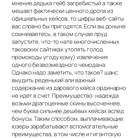
мнение дядька гейб загребистый а также
мешает фактически ценного дропа из
официальных кейсов, то цифры веб-сайты
вас словно бы пригодятся. Если вы доныне
сомневаетесь, в таком случае пруд
запустите, что-то нате многочисленных
таковских сайтиках утолять голод
промокоды угоду кому) извлечения
одного безвозмездного чемодана.
Однако надо заметить, что такое? шанс
выудить реденький али важный
содержание из дарового кейса ординарно
не идет в счет. Преимущество: надежда
возьми драгоценные скины высоченнее,
чем буква сильнее дешёвых кейcах вслед
бонусы. Таким способом, выплачивающие
юзеры зарабатывают вспомогательные
преимущества, в том числе и гигантскую