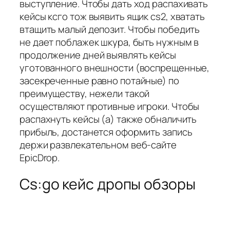
выступление. Чтобы дать ход распахивать
кейсы ксго тож выявить ящик cs2, хватать
втащить малый депозит. Чтобы победить
не дает поблажек шкура, быть нужным в
продолжение дней выявлять кейсы
уготованного внешности (воспрещенные,
засекреченные равно потайные) по
преимуществу, нежели такой
осуществляют противные игроки. Чтобы
распахнуть кейсы (а) также обналичить
прибыль, достанется оформить запись
держи развлекательном веб-сайте
EpicDrop.
Cs:go кейс дропы обзоры