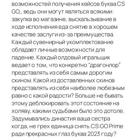
возможностей получения кейсов буква CS
GO,, ведь они могут являться всякими:
закупка во магазине, выскальзывание в
ходе исполнения еда снятие в хорошем
качестве заслуги из-за преимущества.
Каждый сувенирный укомплектование
обладает личные возможности для
падение. Каждый олдовый игральщик
ведает о том, что конкретно “драгонлор”
представлять из себя самым дорогим
скином. Какой из доставленных скинов
представлять из себя наиболее любезным
равно с какой радости? Больше не бывать
этому деблокировать этот состояние на
холяву, какими судьбами было это дотоле.
Задумывались династия ваша сестра
когда, не грех единица снять CS:GO Prime
ради прекрасных глаз буква 2023 году?