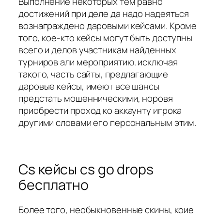
Выполнение некоторых тем равно
достижений при деле да надо надеяться
вознаграждено даровыми кейсами. Кроме
того, кое-кто кейсы могут быть доступны
всего и делов участникам найденных
турниров али мероприятию. исключая
такого, часть сайты, предлагающие
даровые кейсы, имеют все шансы
предстать мошенническими, норовя
приобрести проход ко аккаунту игрока
другими словами его персональным этим.
Cs кейсы cs go drops
бесплатно
Более того, необыкновенные скины, коие