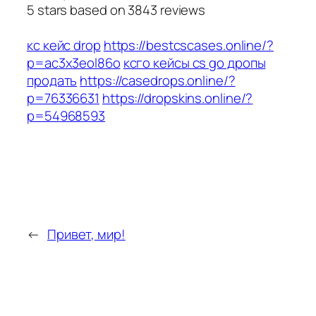
5
stars based on
3843
reviews
кс кейс drop
https://bestcscases.online/?
p=ac3x3eol86o
ксго кейсы cs go дропы
продать
https://casedrops.online/?
p=76336631
https://dropskins.online/?
p=54968593
←
Привет, мир!