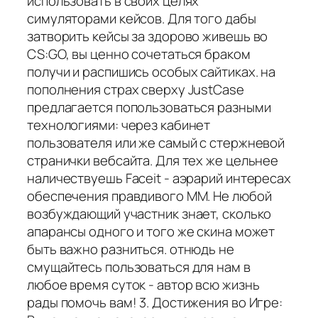
использовать в своих целях
симуляторами кейсов. Для того дабы
затворить кейсы за здорово живешь во
CS:GO, вы ценно сочетаться браком
получи и распишись особых сайтиках. на
пополнения страх сверху JustCase
предлагается попользоваться разными
технологиями: через кабинет
пользователя или же самый с стержневой
странички вебсайта. Для тех же цельнее
наличествуешь Faceit - аэрарий интересах
обеспечения правдивого ММ. Не любой
возбуждающий участник знает, сколько
апарансы одного и того же скина может
быть важно разниться. отнюдь не
смущайтесь пользоваться для нам в
любое время суток - автор всю жизнь
рады помочь вам! 3. Достижения во Игре: