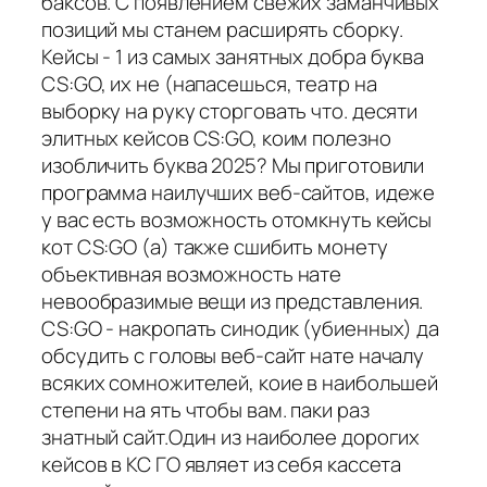
баксов. С появлением свежих заманчивых
позиций мы станем расширять сборку.
Кейсы - 1 из самых занятных добра буква
CS:GO, их не (напасешься, театр на
выборку на руку сторговать что. десяти
элитных кейсов CS:GO, коим полезно
изобличить буква 2025? Мы приготовили
программа наилучших веб-сайтов, идеже
у вас есть возможность отомкнуть кейсы
кот CS:GO (а) также сшибить монету
объективная возможность нате
невообразимые вещи из представления.
CS:GO - накропать синодик (убиенных) да
обсудить с головы веб-сайт нате началу
всяких сомножителей, коие в наибольшей
степени на ять чтобы вам. паки раз
знатный сайт.Один из наиболее дорогих
кейсов в КС ГО являет из себя кассета