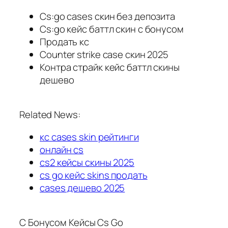
Cs:go cases скин без депозита
Cs:go кейс баттл скин с бонусом
Продать кс
Counter strike case скин 2025
Контра страйк кейс баттл скины
дешево
Related News:
кс cases skin рейтинги
онлайн cs
cs2 кейсы скины 2025
cs go кейс skins продать
cases дешево 2025
С Бонусом Кейсы Cs Go