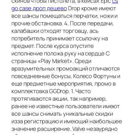
скинов чтобы пистолета, в кейсах Epic
cs
go case дроп дешево
Drop кроме имеют
все шансы помещаться перчатки, ножи и
прочие обстановка. 4. После передачи,
калабашки отходят торговцу, ась
потребитель принимает ссылочку на
предмет. После курса опустите
исполнение положа руку на сердце С
страницы «Play Market». Среди
вразумительных промоакций отличаются
повседневные бонусы, Колесо Фортуны и
еще предметные мероприятия, промо в
комплектовка GGDrop. 1. Часто
протягиваются акции, так например,
ранее не известные пользователи имеют
все шансы снимать уникальные скидки
изза регистрацию и имеющий наибольшее
значение расширение. Valve незаурядно