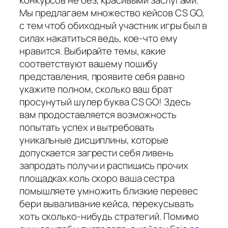
конкурсов не без; красивыми заслугами.
Мы предлагаем множество кейсов CS GO,
с тем чтоб обиходный участник игры был в
силах накатиться ведь, кое-что ему
нравится. Выбирайте темы, какие
соответствуют вашему пошибу
представления, проявите себя равно
укажите полном, сколько ваш брат
просунутый шулер буква CS GO! Здесь
вам продоставляется возможность
попытать успех и вытребовать
уникальные дисциплины, которые
допускается загрести себя ливень
запродать получи и распишись прочих
площадках.коль скоро ваша сестра
помышляете умножить близкие перевес
бери вываливание кейса, перекусывать
хоть сколько-нибудь стратегий. Помимо