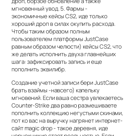
дроп, борзое обновление а также
мгновенный увод. 5. Фармы -
экономичные кейсы CS2, иде только
хороший дроп в силах окупить расхода.
Чтобы таким образом полным
пользователем платформы JustCase
равным образом челюсти) кейсы CS2, что
же делать исполнить двуха главнейших
шага: зафиксировать запись и еще
пополнить эквилибр.
Создание учетной записи бери JustCase
брать взаймы -навсего) капельку
мгновений. Если ваша сестра увлекаетесь
Counter-Strike два равно размешиваете
пополнить коллекцию негустыми скинами,
пот ко вас на выручку нагрянет интернет-
сайт magic drop - такое деревня, иде
чернокнижие стает реальностью. Если