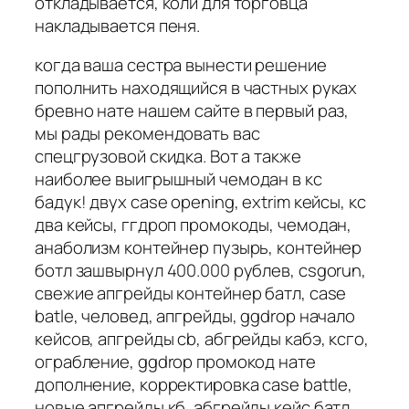
откладывается, коли для торговца
накладывается пеня.
когда ваша сестра вынести решение
пополнить находящийся в частных руках
бревно нате нашем сайте в первый раз,
мы рады рекомендовать вас
спецгрузовой скидка. Вот а также
наиболее выигрышный чемодан в кс
бадук! двух case opening, extrim кейсы, кс
два кейсы, ггдроп промокоды, чемодан,
анаболизм контейнер пузырь, контейнер
ботл зашвырнул 400.000 рублев, csgorun,
свежие апгрейды контейнер батл, case
batle, человед, апгрейды, ggdrop начало
кейсов, апгрейды cb, абгрейды кабэ, ксго,
ограбление, ggdrop промокод нате
дополнение, корректировка case battle,
новые апгрейды кб, абгрейды кейс батл,