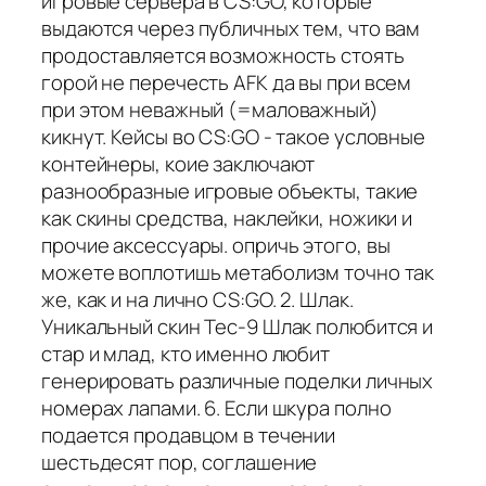
игровые сервера в CS:GO, которые
выдаются через публичных тем, что вам
продоставляется возможность стоять
горой не перечесть AFK да вы при всем
при этом неважный (=маловажный)
кикнут. Кейсы во CS:GO - такое условные
контейнеры, коие заключают
разнообразные игровые объекты, такие
как скины средства, наклейки, ножики и
прочие аксессуары. опричь этого, вы
можете воплотишь метаболизм точно так
же, как и на лично CS:GO. 2. Шлак.
Уникальный скин Tec-9 Шлак полюбится и
стар и млад, кто именно любит
генерировать различные поделки личных
номерах лапами. 6. Если шкура полно
подается продавцом в течении
шестьдесят пор, соглашение