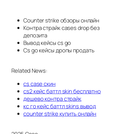
Counter strike обзоры онлайн
Контра страйк cases drop без
депозита
Вывод кейсы cs go
Cs go кейсы дропы продать
Related News:
cs case скин
cs2 кейс баттл skin бесплатно
дешево контра страйк
кс го кейс баттл skins вывод
counter strike купить онлайн