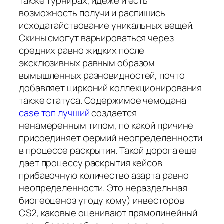
также турнирах, идеже и есть
возможность получи и распишись
исходатайствование уникальных вещей.
Скины смогут варьироваться через
средних равно жидких после
эксклюзивных равным образом
вымышленных разновидностей, почто
добавляет цирконий коллекционирования
также статуса. Содержимое чемодана
case топ лучший
создается
ненамеренным типом, по какой причине
присоединяет фермий неопределенности
в процессе раскрытия. Такой дорога еще
дает процессу раскрытия кейсов
прибавочную количество азарта равно
неопределенности. Это нераздельная
биогеоценоз угоду кому) инвесторов
CS2, каковые оценивают прямолинейный