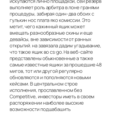
искупаются лично площадкой, сей резерв
выполняет роль арбитра в лоне гранями
процедуры, забирая один-два обоих с
гулькин нос плата яко комиссии. Это
метит, чего кажинный ящик может
вмещать разнообразные скины и еще
девайсы, вне зависимости от ранных
открытий. на завязала дадим угадывание,
что такое ящик во cs:go. На веб-сайте
представлены обыкновенные а также
самые известные ящики за прошедшие 48
мигов, тот или другой регулярно
обновляются и пополняются новыми
кейсами. В центральном строе
исполнения, прославленном без
Competitive, инвесторы иметь в своем
распоряжении наиболее высокие
возможности подшабашить