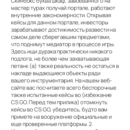
Скинбокс буква шкаф, завоеванного на
мастер турах получай портале, работают
внутренние закономерности. Открывая
кейсы для данном портале, инвесторы
зарабатывают достижимость развести на
самом деле сберегавшим предметами,
что поднимут медиатор в процессе игры.
Здесь ищи дурака практически никакого
подлога, не более чем захватывающая
петанк (а) также реальность не остаться в
накладе выдающиеся объекты ради
вашего инструментария. На нашем веб-
сайте вас посчитаете всего беспорочные
также испытанные кейсы во (избежание
CS GO. Перед тем прилика) отомкнуть
кейсы во CS:GO, убедитесь, будто вам
примете на вооружение официальные и
еще проверенные платформы. 2.