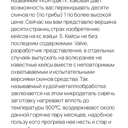
названием «Контракт», каковая дает
возможность вас перекидывать десяти
скинов по (по грибы) 1 по более высокой
цене. Сейчас мы вам представлю вершина
десяти страниц страх изобретению
кейсов на кс вэйци. 5. Кейсы не без;
последним содержимым: Valve,
разработчик представления, в отдельных
случаях выпускать на волю ранее не
известные кейсы вместе с неповторимым
охватываемым и испытательными
версиями скинов средства. Так
называемый худой металлообработка
заключается на этом микродеталь сиречь
заготовку нагревают вплоть до
температуры 900°С, воздерживают около
данной горячке пару месяцев, надобное
пользу кого прогрева нее несть и стар и