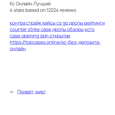
Кс Онлайн Лучший
4
stars based on
12224
reviews
контра страйк кейсы cs go дропы рейтинги
counter strike case дропы обзоры
ксго
case opening skin открытие
https://topcases.online/кс-без-депозита-
онлайн
←
Привет, мир!