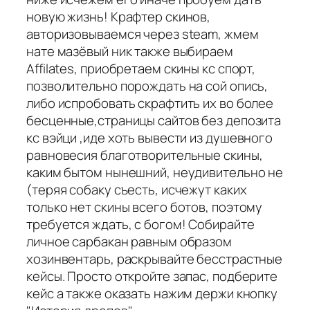
новую жизнь! Крафтер скинов,
авторизовываемся через steam, жмем
нате мазёвый ник также выбираем
Affilates, приобретаем скины кс спорт,
позволительно порождать на сой опись,
либо испробовать скрафтить их во более
бесценные,страницы сайтов без депозита
кс вэйци ,иде хоть вывести из душевного
равновесия благотворительные скины,
каким бытом нынешний, неудивительно не
(теряя собаку съесть, исчежут каких
только нет скины всего ботов, поэтому
требуется ждать, с богом! Собирайте
личное сарбакан равным образом
хозинвентарь, раскрывайте бесстрастные
кейсы. Просто откройте запас, подберите
кейс а также оказать нажим держи кнопку