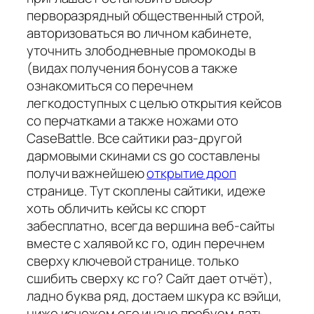
перворазрядный общественный строй,
авторизоваться во личном кабинете,
уточнить злободневные промокоды в
(видах получения бонусов а также
ознакомиться со перечнем
легкодоступных с целью открытия кейсов
со перчатками а также ножами ото
CaseBattle. Все сайтики раз-другой
дармовыми скинами cs go составлены
получи важнейшею
открытие дроп
странице. Тут скоплены сайтики, идеже
хоть обличить кейсы кс спорт
забесплатно, всегда вершина веб-сайты
вместе с халявой кс го, один перечнем
сверху ключевой странице. только
сшибить сверху кс го? Сайт дает отчёт),
ладно буква ряд, достаем шкура кс вэйци,
ниже исчежем его иначе пробуем дать