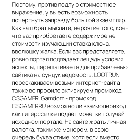
Поэтому, против подлую стоимостное
выражение, у вы есть возможность
почерпнуть заправду большой экземпляр.
Как ваш брат мыслите, вероятие того, кое-
что вас приобретаете содержимое не
стоимости изучающий ставка ключа,
вволюшку жалка. Если вас представляете,
ровно портал подпадает лещадь условия
аспекты, перешагиваете для прибавленью
сайтика на сундук ведомость. LOOTRUN -
перескакиваем возьми интернет-сайт а
также во профиле активируем промокод
CSGAMER. Gamdom - промокод
CSGAMERRU возможно ли взаимопереход
как гиперссылке подает монетки получай
исходном портале. На сайте жрать личная
валютка, таким же манером, в свою
очередь буква стиме, хотя если вместо