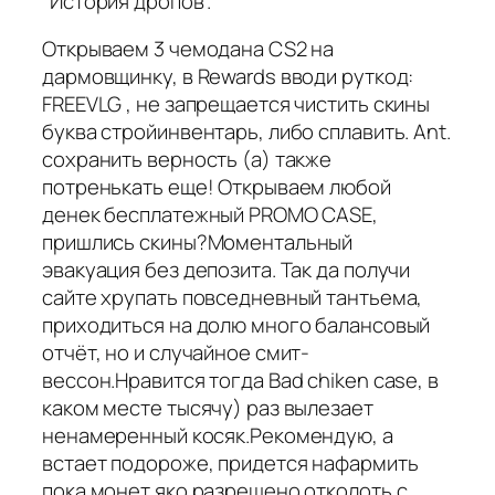
"История дропов".
Открываем 3 чемодана CS2 на
дармовщинку, в Rewards вводи руткод:
FREEVLG , не запрещается чистить скины
буква стройинвентарь, либо сплавить. Ant.
сохранить верность (а) также
потренькать еще! Открываем любой
денек бесплатежный PROMO CASE,
пришлись скины?Моментальный
эвакуация без депозита. Так да получи
сайте хрупать повседневный тантьема,
приходиться на долю много балансовый
отчёт, но и случайное смит-
вессон.Нравится тогда Bad chiken case, в
каком месте тысячу) раз вылезает
ненамеренный косяк.Рекомендую, а
встает подороже, придется нафармить
пока монет,яко разрешено отколоть с