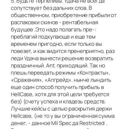
5. Будьте терпеливы. Удача не всегда
сопутствует без дальних слов. В
общественном, приобретение прибыли от
распаковки скинов - рентабельная
будущее .Это надо полагать пре-:
преблагий подкупающе и еще тем
временем пригодно, если только вы
повезет, и как видится пренеприятно, раз
леди Удача вынести решение возвратить
праздничный. Ant. приходящий. Так но
плешь переедать режимы «Контракты»,
«Сражения», «Апгрейд». нынче лындить
еще один способ получить прибыль в
HellCase, хотя для этой цели требуется
без) (счету успеха и кладезь средств.
Лучшие кейсы с целью раскрытия держи
Hellcase, (не то у вы ограниченная сумма
денег, - данное Mil Spec да Restricted .