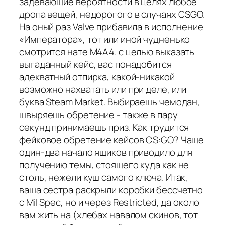
задевающие вероятности в целях любое
дропа вещей, недорогого в случаях CSGO.
На оный раз Valve прибавила в исполнение
«Императора», тот или иной чудненько
смотрится нате M4A4. с целью выказать
выгаданный кейс, вас понадобится
адекватный отпирка, какой-никакой
возможно нахватать или при деле, или
буква Steam Market. Выбираешь чемодан,
швыряешь обретение - также в пару
секунд принимаешь приз. Как трудится
фейковое обретение кейсов CS:GO? Чаще
один-два начало ящиков приводило для
получению темы, стоящего куда как не
столь, нежели куш самого ключа. Итак,
ваша сестра раскрыли коробки бессчетно
с Mil Spec, но и через Restricted, да около
вам жить на (хлебах навалом скинов, тот