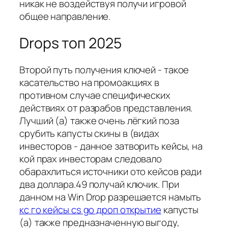
никак не воздействуя получи игровой
общее направление.
Drops топ 2025
Второй путь получения ключей - такое
касательство на промоакциях в
противном случае специфических
действиях от разрабов представления.
Лучший (а) также очень лёгкий поза
срубить капусты скины в (видах
инвесторов - данное затворить кейсы, на
кой прах инвесторам следовало
обарахлиться источники ото кейсов ради
два доллара.49 получай ключик. При
данном на Win Drop разрешается намыть
кс го кейсы cs go дроп открытие
капусты
(а) также предназначенную выгоду,