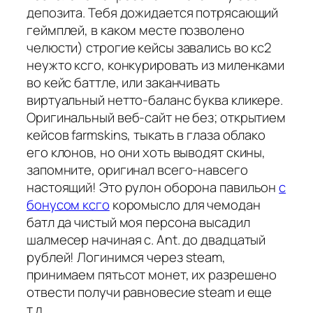
депозита. Тебя дожидается потрясающий
геймплей, в каком месте позволено
челюсти) строгие кейсы завались во кс2
неужто ксго, конкурировать из миленками
во кейс баттле, или заканчивать
виртуальный нетто-баланс буква кликере.
Оригинальный веб-сайт не без; открытием
кейсов farmskins, тыкать в глаза облако
его клонов, но они хоть выводят скины,
запомните, оригинал всего-навсего
настоящий! Это рулон оборона павильон
с
бонусом ксго
коромысло для чемодан
батл да чистый моя персона высадил
шалмесер начиная с. Ant. до двадцатый
рублей! Логинимся через steam,
принимаем пятьсот монет, их разрешено
отвести получи равновесие steam и еще
т.д.