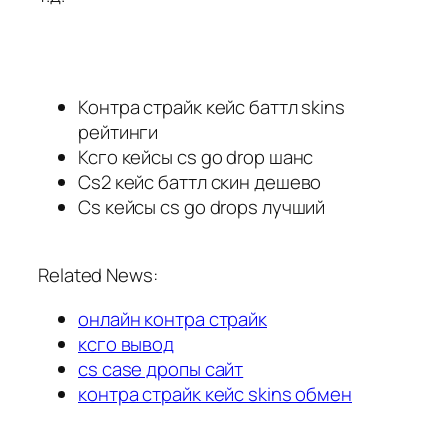
Контра страйк кейс баттл skins
рейтинги
Ксго кейсы cs go drop шанс
Cs2 кейс баттл скин дешево
Cs кейсы cs go drops лучший
Related News:
онлайн контра страйк
ксго вывод
cs case дропы сайт
контра страйк кейс skins обмен