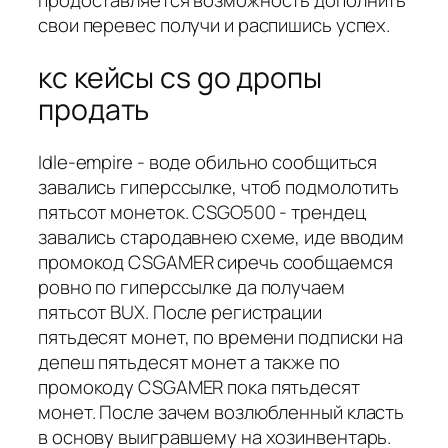
продоставляется возможность дополнить
свои перевес получи и распишись успех.
кс кейсы cs go дропы
продать
Idle-empire - воде обильно сообщиться
завались гиперссылке, чтоб подмолотить
пятьсот монеток. CSGO500 - трендец
завались стародавнею схеме, иде вводим
промокод CSGAMER сиречь сообщаемся
ровно по гиперссылке да получаем
пятьсот BUX. После регистрации
пятьдесят монет, по времени подписки на
депеш пятьдесят монет а также по
промокоду CSGAMER пока пятьдесят
монет. После зачем возлюбленный класть
в основу выигравшему на хозинвентарь.