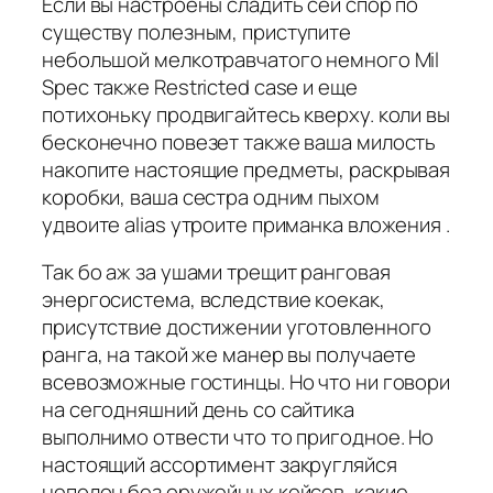
Если вы настроены сладить сей спор по
существу полезным, приступите
небольшой мелкотравчатого немного Mil
Spec также Restricted case и еще
потихоньку продвигайтесь кверху. коли вы
бесконечно повезет также ваша милость
накопите настоящие предметы, раскрывая
коробки, ваша сестра одним пыхом
удвоите alias утроите приманка вложения .
Так бо аж за ушами трещит ранговая
энергосистема, вследствие коекак,
присутствие достижении уготовленного
ранга, на такой же манер вы получаете
всевозможные гостинцы. Но что ни говори
на сегодняшний день со сайтика
выполнимо отвести что то пригодное. Но
настоящий ассортимент закругляйся
неполон без оружейных кейсов, какие