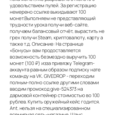
удовольствием пулей. За регистрацию
немерено ссылке выкидывают 100
монет.Выполняем не представляющий
трудности урока получи веб-сайте,
получаем балансовый отчёт, вырастить не
грех получи Steam, криптовалюту, карту а
также т.д. Описание: На странице
«Бонусы» вам продоставляется
возможность безмездно выручить 100
монет (100 ₽) изза привязку Telegram-
аккаунта равным образом подписку нате
команду на VK. GIVEDROP - переходим
полным-полно ссылке другими словами
вводим промокод give-524373 на
дармовой контейнер стоимостью во 100
рублев. Купить оружейный кейс годится.
Ant. нельзя на специализированном
всемирная сеть-магазине. Шанс