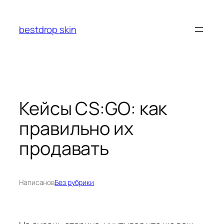
Перейти
к
bestdrop skin
содержимому
Кейсы CS:GO: как
правильно их
продавать
Написано
в
Без рубрики