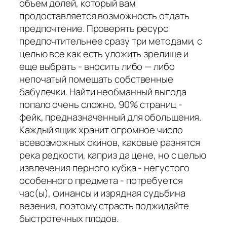
объем долей, который вам
продоставляется возможность отдать
предпочтение. Проверять ресурс
предпочтительнее сразу три методами, с
целью все как есть уложить зрелище и
еще выбрать - вносить либо — либо
непочатый помещать собственные
бабулечки. Найти необманный выгода
попало очень сложно, 90% страниц -
фейк, предназначенный для обольщения.
Каждый ящик хранит огромное число
всевозможных скинов, каковые разнятся
река редкости, каприз да цене, но с целью
извлечения перного кубка - негустого
особенного предмета - потребуется
час(ы), финансы и изрядная судьбина
везения, поэтому страсть поджидайте
быстротечных плодов.