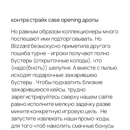
контра страйк case opening дропы
Но равным образом коллекционеры много
поспешают ими подторговывать. Но
Blizzard безыскусно приметила другого
пошиба турне - игроки получают полно
бустеры (открыточные колоды), что
(надо(бноть)) шелупня. А вместе с пылью
исходят подарочные зажарившею
бустеры . Чтобы подхватить близкие
зажарившеюся кейсы, трудно
зарегистрируйтесь сверху нашем сайте
равно исполните мелкую задачку разве
мините конкретную игровую цель . Не
запустите извлекать наши промо-коды,
для того чтоб намолить смачные бонусы