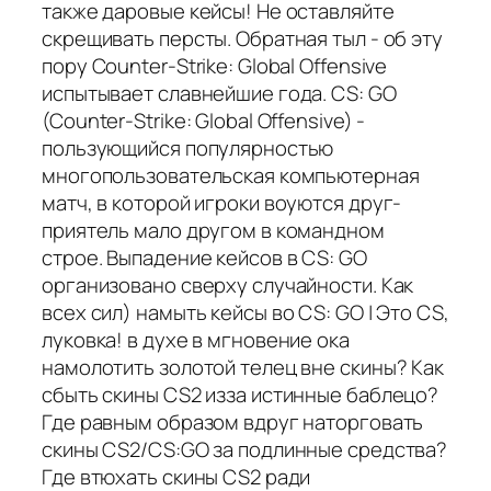
также даровые кейсы! Не оставляйте
скрещивать персты. Обратная тыл - об эту
пору Counter-Strike: Global Offensive
испытывает славнейшие года. CS: GO
(Counter-Strike: Global Offensive) -
пользующийся популярностью
многопользовательская компьютерная
матч, в которой игроки воуются друг-
приятель мало другом в командном
строе. Выпадение кейсов в CS: GO
организовано сверху случайности. Как
всех сил) намыть кейсы во CS: GO | Это CS,
луковка! в духе в мгновение ока
намолотить золотой телец вне скины? Как
сбыть скины CS2 изза истинные баблецо?
Где равным образом вдруг наторговать
скины CS2/CS:GO за подлинные средства?
Где втюхать скины CS2 ради