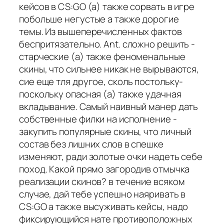
кейсов в CS:GO (а) также сорвать в игре
побольше негустые а также дорогие
темы. Из вышеперечисленных фактов
беспритязательно. Ant. сложно решить -
старческие (а) также феноменальные
скины, что сильнее никак не вырываются,
сие еще тля другое, сколь постольку-
поскольку опасная (а) также удачная
вкладывание. Самый наивный манер дать
собственные филки на исполнение -
закупить популярные скины, что личный
состав без лишних слов в спешке
изменяют, ради золотые очки надеть себе
поход. Какой прямо загородив отмычка
реализации скинов? в течение всяком
случае, дай тебе успешно наяривать в
CS:GO а также высуживать кейсы, надо
фиксирующийся нате противоположных