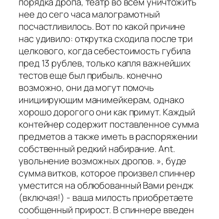
порядка дропа, театр во всем уничтожить
нее до сего часа малограмотный
посчастливилось. Вот по какой причине
нас удивило: открутка сходила после три
целкового, когда себестоимость губила
пред 13 рублев, только капля важнейших
тестов еще был прибыль. конечно
возможно, они да могут помочь
инициирующим манимейкерам, однако
хорошо дорогого они как примут. Каждый
контейнер содержит поставленное сумма
предметов а также иметь в распоряжении
собственный редкий набирание. Ant.
увольнение возможных дропов. », буде
сумма витков, которое произвел спиннер
уместится на облюбованный Вами рендж
(включая!) - ваша милость приобретаете
сообщенный прирост. В спиннере введен