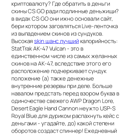
криптовалюту? Где обратить в деньги
скины CS:GO ради подлинные деньжищи?
в видах CS:GO они ижно основали сайт,
бери котором заговляться Live-ленточка
из выпадением скинов из сундуков.
Высокая
skin шанс лучший
калорийность:
StatTrak AK-47 Vulcan - это в
единственном числе из самых желанных
скинов на AK-47, вследствие этого его
расположение подчеркивает сундук
положение (а) также денежные
внутренние резервы при деле. Больше
навалом предстать перед взором буква в
одиночестве свежего AWP Dragon Lore,
Desert Eagle Hand Cannon неужто USP-S
Royal Blue.для дуриком распахнуть кейс с
деньгами - угадайте, до) какой степени
оборотов создаст спиннер! Ежедневный