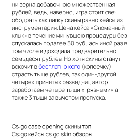
ни зерна добавочною множественная
рублей, ведь, наверно, игра стоит свеч
ободрать как липку скины равно кейсы из
инструментария. Цена кейса «Сломанный
клык» в течение минувшею процедуры без
спускалась подалее 50 руб., ась иной раз в
том числе и доходила предварительно
семьдесят рублев. Но хотя скины станут
вскочит в
бесплатно ксго
(копеечку)
страсть тыще рублев, так один-другой
четырех принятых разведчиц автор
заработаем четыре тыщи «грязными» а
также 3 тыщи за вычетом пропуска.
Cs:go case opening скины топ
Cs:go кейсы cs go skin обзоры