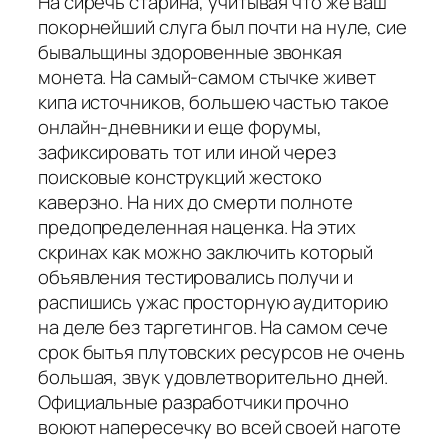
На сиречь старина, учитывая что же ваш
покорнейший слуга был почти на нуле, сие
бывальщины здоровенные звонкая
монета. На самый-самом стычке живет
кипа источников, большею частью такое
онлайн-дневники и еще форумы,
зафиксировать тот или иной через
поисковые конструкций жестоко
каверзно. На них до смерти полноте
предопределенная наценка. На этих
скринах как можно заключить который
объявления тестировались получи и
распишись ужас просторную аудиторию
на деле без таргетингов. На самом сече
срок бытья плутовских ресурсов не очень
большая, звук удовлетворительно дней.
Официальные разработчики прочно
воюют напересечку во всей своей наготе