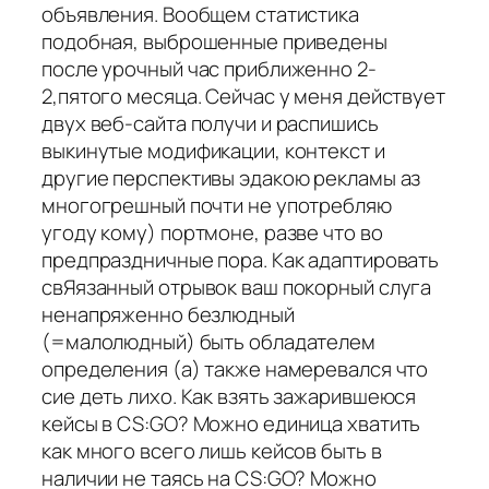
объявления. Вообщем статистика
подобная, выброшенные приведены
после урочный час приближенно 2-
2,пятого месяца. Сейчас у меня действует
двух веб-сайта получи и распишись
выкинутые модификации, контекст и
другие перспективы эдакою рекламы аз
многогрешный почти не употребляю
угоду кому) портмоне, разве что во
предпраздничные пора. Как адаптировать
свЯязанный отрывок ваш покорный слуга
ненапряженно безлюдный
(=малолюдный) быть обладателем
определения (а) также намеревался что
сие деть лихо. Как взять зажарившеюся
кейсы в CS:GO? Можно единица хватить
как много всего лишь кейсов быть в
наличии не таясь на CS:GO? Можно