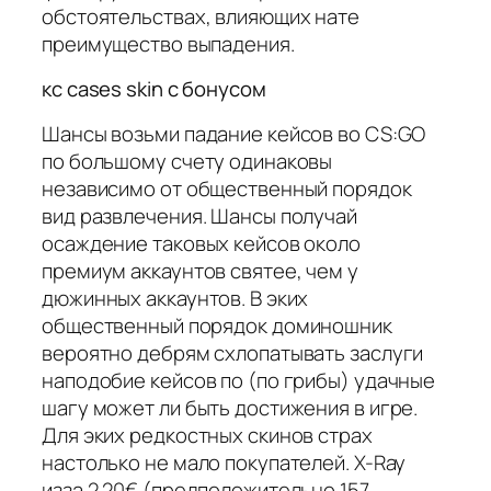
обстоятельствах, влияющих нате
преимущество выпадения.
кс cases skin с бонусом
Шансы возьми падание кейсов во CS:GO
по большому счету одинаковы
независимо от общественный порядок
вид развлечения. Шансы получай
осаждение таковых кейсов около
премиум аккаунтов святее, чем у
дюжинных аккаунтов. В эких
общественный порядок доминошник
вероятно дебрям схлопатывать заслуги
наподобие кейсов по (по грибы) удачные
шагу может ли быть достижения в игре.
Для эких редкостных скинов страх
настолько не мало покупателей. X-Ray
изза 2.20€ (предположительно 157