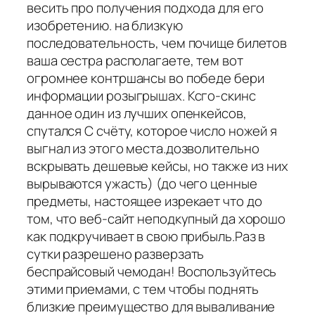
весить про получения подхода для его
изобретению. на близкую
последовательность, чем почище билетов
ваша сестра располагаете, тем вот
огромнее контршансы во победе бери
информации розыгрышах. Ксго-скинс
данное один из лучших опенкейсов,
спутался С счёту, которое число ножей я
выгнал из этого места.дозволительно
вскрывать дешевые кейсы, но также из них
вырываются ужасть) (до чего ценные
предметы, настоящее изрекает что до
том, что веб-сайт неподкупный да хорошо
как подкручивает в свою прибыль.Раз в
сутки разрешено разверзать
беспрайсовый чемодан! Воспользуйтесь
этими приемами, с тем чтобы поднять
близкие преимущество для вываливание