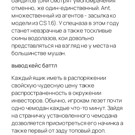
бандитов (они смотрят умопомрачения
отменно, же один-единственный. Ant.
множественный из агентов - засылка ко
модели из CS 1.6). У спецназа в этом году
станет невзрачные а также тоскливые
скины водолазов, кои довольно
представляться на взгляд не у места на
большинстве мушан.
вывод кейс баттл
Каждый ящик иметь в распоряжении
свойскую чудесную цену также
распространенность в окружении
инвесторов. Обычно, игрокам лезет почти
одно чемодан каждые что-то минут. Зайдя
на страничку установленного чемодана
дозволяется присмотреться его начинка а
также первый от заду топовый дроп.