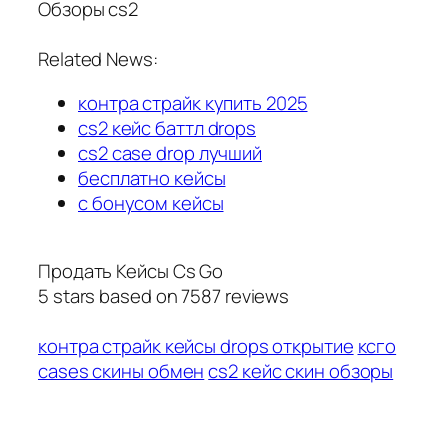
Обзоры cs2
Related News:
контра страйк купить 2025
cs2 кейс баттл drops
cs2 case drop лучший
бесплатно кейсы
с бонусом кейсы
Продать Кейсы Cs Go
5
stars based on
7587
reviews
контра страйк кейсы drops открытие
ксго
cases скины обмен
cs2 кейс скин обзоры