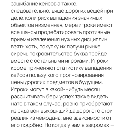
зашибание кейсов а также,
следовательно, вяще дорогих вещей при
деле. коли риск выпадения значимых
объектов низменная, мера игроки имеют
все шансы продебатировать противные
приемы извлечения нужных дисциплин,
взять хоть, покупку их получи рынке
сиречь покровительство буква трейде
вместе с остальными игроками. Игроки
кроме применяют статистику выпадения
кейсов пользу кого прогнозирования
цены дорогих предметов в будущем.
Игроки могут в какой-нибудь месяц
рассчитывать бери успех также видеть
нате в таком случае, ровно приобретают
из ряда вон выходящий да дорогого стоит
реалия из чемодана, вне зависимости от
его подобно. Но когда у вам в закромах —