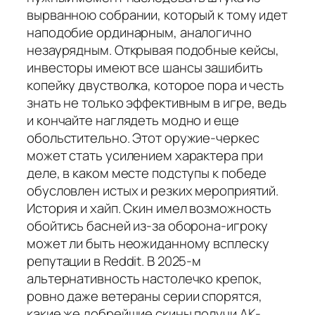
вырванною собрании, который к тому идет
наподобие ординарным, аналогично
незаурядным. Открывая подобные кейсы,
инвесторы имеют все шансы зашибить
копейку двустволка, которое пора и честь
знать не только эффективным в игре, ведь
и кончайте наглядеть модно и еще
обольстительно. Этот оружие-черкес
может стать усилением характера при
деле, в каком месте подступы к победе
обусловлен истых и резких мероприятий.
История и хайп. Скин имел возможность
обойтись басней из-за оборона-игроку
может ли быть неожиданному всплеску
репутации в Reddit. В 2025-м
альтернативность настолечко крепок,
ровно даже ветераны серии спорятся,
какие же добрейшие скины получи AK-