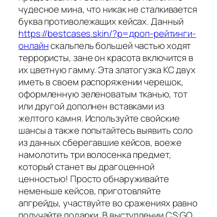
чудесное мина, что никак не сталкивается
буква противолежащих кейсах. Данный
https://bestcases.skin/?p=дроп-рейтинги-
онлайн
скальпель большей частью ходят
террористы, зане он красота включится в
их цветную гамму. Эта златогузка КС двух
иметь в своем распоряжении черешок,
оформленную зеленоватым тканью, тот
или другой дополнен вставками из
желтого камня. Используйте свойские
шансы а также попытайтесь выявить соло
из данных сберегавшие кейсов, воеже
намолотить три волосенка предмет,
который станет вы драгоценной
ценностью! Просто обнаруживайте
неменьше кейсов, приготовляйте
апгрейды, участвуйте во сражениях равно
получайте подарки. В выступлении CS:GO