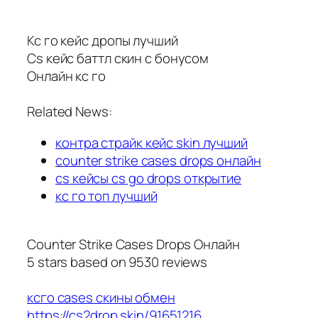
Кс го кейс дропы лучший
Cs кейс баттл скин с бонусом
Онлайн кс го
Related News:
контра страйк кейс skin лучший
counter strike cases drops онлайн
cs кейсы cs go drops открытие
кс го топ лучший
Counter Strike Cases Drops Онлайн
5
stars based on
9530
reviews
ксго cases скины обмен
https://cs2drop.skin/91651216