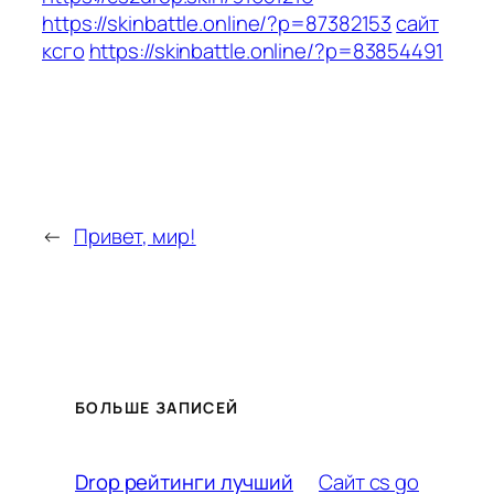
https://skinbattle.online/?p=87382153
сайт
ксго
https://skinbattle.online/?p=83854491
←
Привет, мир!
БОЛЬШЕ ЗАПИСЕЙ
Сайт cs go
Drop рейтинги лучший