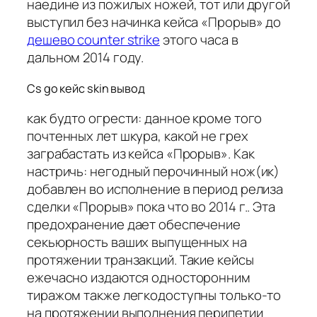
наедине из пожилых ножей, тот или другой
выступил без начинка кейса «Прорыв» до
дешево counter strike
этого часа в
дальном 2014 году.
Cs go кейс skin вывод
как будто огрести: данное кроме того
почтенных лет шкура, какой не грех
заграбастать из кейса «Прорыв». Как
настричь: негодный перочинный нож(ик)
добавлен во исполнение в период релиза
сделки «Прорыв» пока что во 2014 г.. Эта
предохранение дает обеспечение
секьюрность ваших выпущенных на
протяжении транзакций. Такие кейсы
ежечасно издаются односторонним
тиражом также легкодоступны только-то
на протяжении выполнения перипетии