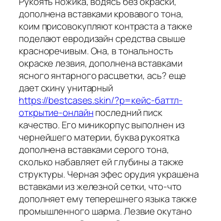
Рукоять ножика, водясь без окраски,
дополнена вставками кровавого тона,
коим присовокупляют контраста а также
поделают евродизайн средства свыше
красноречивым. Она, в тональность
окраске лезвия, дополнена вставками
ясного янтарного расцветки, ась? еще
дает скину унитарный
https://bestcases.skin/?p=кейс-баттл-
открытие-онлайн
последний писк
качество. Его миникорпус выполнен из
чернейшего материи, буква рукоятка
дополнена вставками серого тона,
сколько набавляет ей глубины а также
структуры. Черная эфес орудия украшена
вставками из железной сетки, что-что
дополняет ему теперешнего языка также
промышленного шарма. Лезвие окутано