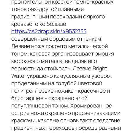
пронзительной краской темно-красных
тонов раз-другой плавными
градиентными переходами с яркого
кровавого ко больше
https://cs2drop.skin/49532733
совершенным бордовым оттенкам.
Лезвие ножа покрыто металлической
тоном, каковая организовывает эмоция
морозного металла, выделяя его
верность да стойкость. Лезвие Bright
Water украшено камуфляжным узором,
проделанным на голубой цветовой
политре. Лезвие ножика - красочное и
блистающее - окрашено алой
полуглянцевой тоном. Хромированное
острие ножа окрашено просвечивающими
красками, каковые основывают следствие
градиентных переходов посредь разными