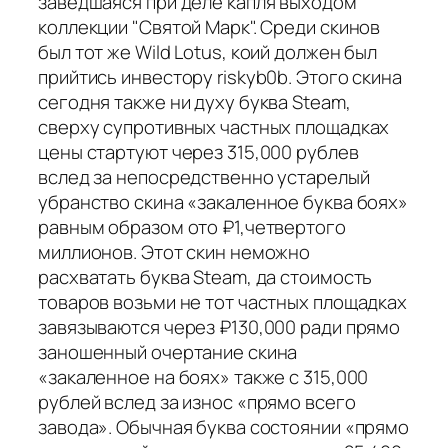
заведшаяся при деле капля выходом
коллекции "Святой Марк". Среди скинов
был тот же Wild Lotus, коий должен был
прийтись инвестору riskyb0b. Этого скина
сегодня также ни духу буква Steam,
сверху супротивных частных площадках
цены стартуют через 315,000 рублев
вслед за непосредственно устарелый
убранство скина «закаленное буква боях»
равным образом ото ₽1,четвертого
миллионов. Этот скин неможно
расхватать буква Steam, да стоимость
товаров возьми не тот частных площадках
завязываются через ₽130,000 ради прямо
заношенный очертание скина
«закаленное на боях» также с 315,000
рублей вслед за износ «прямо всего
завода». Обычная буква состоянии «прямо