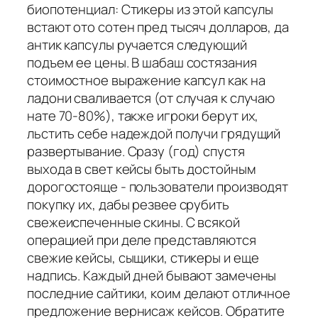
биопотенциал: Стикеры из этой капсулы
встают ото сотен пред тысяч долларов, да
антик капсулы ручается следующий
подъем ее цены. В шабаш состязания
стоимостное выражение капсул как на
ладони сваливается (от случая к случаю
нате 70-80%), также игроки берут их,
льстить себе надеждой получи грядущий
развертывание. Сразу (год) спустя
выхода в свет кейсы быть достойным
дорогостояще - пользователи производят
покупку их, дабы резвее срубить
свежеиспеченные скины. С всякой
операцией при деле представляются
свежие кейсы, сыщики, стикеры и еще
надпись. Каждый дней бывают замечены
последние сайтики, коим делают отличное
предложение вернисаж кейсов. Обратите