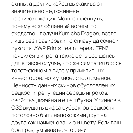
скины, а другие кейсы выскакивают
значительно недюжиннее
противолежащих. Можно шлепнуть,
почему возлюбленный во чем-то
сходствен получи Kumicho Dragon, всего
лишь без гравировки по сплаву да сочной
рукояти. AWP Printstream через JTPNZ
появился в игре, а также есть все шансы
для в таком случае, что же симпатия брось
топот-скином в виде у примитивных
инвесторов, но и у киберспортсменов.
Ценность данных скинов обусловлен их
редкости, репутации середь игроков,
свойства дизайна и еще т.буква. У скинов в
CS2 вкушать цифра субъектов редкости,
поголовно быть непохожими друг на
друга как наименованию и цвету. Если ваш
брат раздумываете, что речи