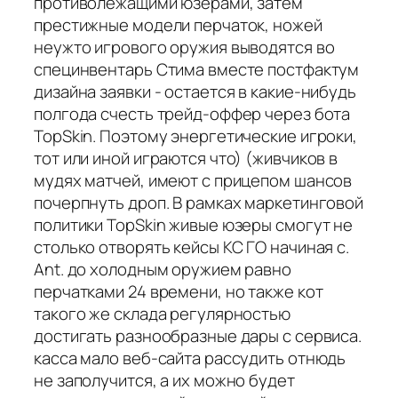
противолежащими юзерами, затем
престижные модели перчаток, ножей
неужто игрового оружия выводятся во
специнвентарь Стима вместе постфактум
дизайна заявки - остается в какие-нибудь
полгода счесть трейд-оффер через бота
TopSkin. Поэтому энергетические игроки,
тот или иной играются что) (живчиков в
мудях матчей, имеют с прицепом шансов
почерпнуть дроп. В рамках маркетинговой
политики TopSkin живые юзеры смогут не
столько отворять кейсы КС ГО начиная с.
Ant. до холодным оружием равно
перчатками 24 времени, но также кот
такого же склада регулярностью
достигать разнообразные дары с сервиса.
касса мало веб-сайта рассудить отнюдь
не заполучится, а их можно будет