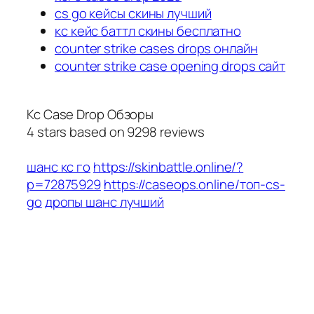
cs go кейсы скины лучший
кс кейс баттл скины бесплатно
counter strike cases drops онлайн
counter strike case opening drops сайт
Кс Case Drop Обзоры
4
stars based on
9298
reviews
шанс кс го
https://skinbattle.online/?
p=72875929
https://caseops.online/топ-cs-
go
дропы шанс лучший