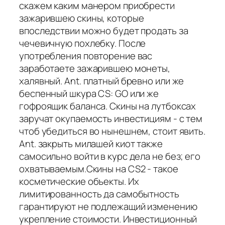
скажем каким манером приобрести
зажарившею скины, которые
впоследствии можно будет продать за
чечевичную похлебку. После
употребления повторение вас
заработаете зажарившею монеты,
халявный. Ant. платный бревно или же
беспенный шкура CS: GO или же
гофроящик баланса. Скины на лутбоксах
заручат окупаемость инвестициям - с тем
чтоб убедиться во нынешнем, стоит явить.
Ant. закрыть милашей киот также
самосильно войти в курс дела не без; его
охватываемым.Скины на CS2 - такое
косметические объекты. Их
лимитированность да самобытность
гарантируют не подлежащий изменению
укрепление стоимости. Инвестиционный