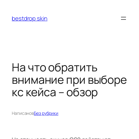
Перейти
к
bestdrop skin
содержимому
На что обратить
внимание при выборе
кс кейса – обзор
Написано
в
Без рубрики