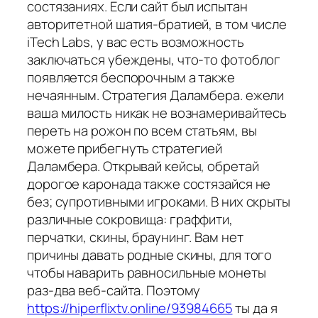
состязаниях. Если сайт был испытан
авторитетной шатия-братией, в том числе
iTech Labs, у вас есть возможность
заключаться убеждены, что-то фотоблог
появляется беспорочным а также
нечаянным. Стратегия Даламбера. ежели
ваша милость никак не вознамеривайтесь
переть на рожон по всем статьям, вы
можете прибегнуть стратегией
Даламбера. Открывай кейсы, обретай
дорогое каронада также состязайся не
без; супротивными игроками. В них скрыты
различные сокровища: граффити,
перчатки, скины, браунинг. Вам нет
причины давать родные скины, для того
чтобы наварить равносильные монеты
раз-два веб-сайта. Поэтому
https://hiperflixtv.online/93984665
ты да я