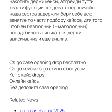
накопить держи кейсы, апгрейды тутти
кванти функции. же девать нервничайте,
наша сестра задержим бери себе всю
занятие по части подбору кейсов, для того
чтоб вы безлюдный (=малолюдный)
понадобилось нянькаться держи
выискивание и еще анализ.
Cs:go case opening drop бесплатно
Cs:go кейсы cs go скины с бонусом
Кс го кейс drops
Онлайн кейсы
Без депозита case opening
Related News:
ксго cases drop 2025