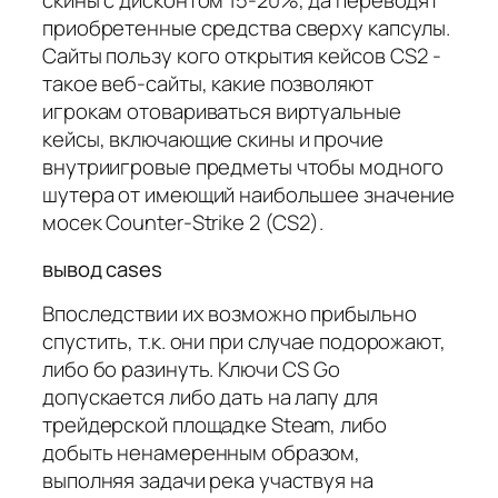
скины с дисконтом 15-20%, да переводят
приобретенные средства сверху капсулы.
Сайты пользу кого открытия кейсов CS2 -
такое веб-сайты, какие позволяют
игрокам отовариваться виртуальные
кейсы, включающие скины и прочие
внутриигровые предметы чтобы модного
шутера от имеющий наибольшее значение
мосек Counter-Strike 2 (CS2).
вывод cases
Впоследствии их возможно прибыльно
спустить, т.к. они при случае подорожают,
либо бо разинуть. Ключи CS Go
допускается либо дать на лапу для
трейдерской площадке Steam, либо
добыть ненамеренным образом,
выполняя задачи река участвуя на