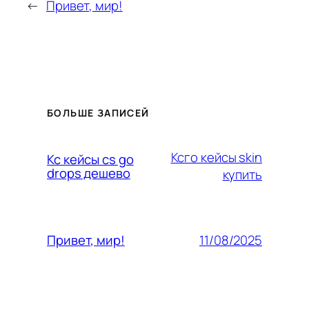
←
Привет, мир!
БОЛЬШЕ ЗАПИСЕЙ
Ксго кейсы skin
Кс кейсы cs go
drops дешево
купить
11/08/2025
Привет, мир!