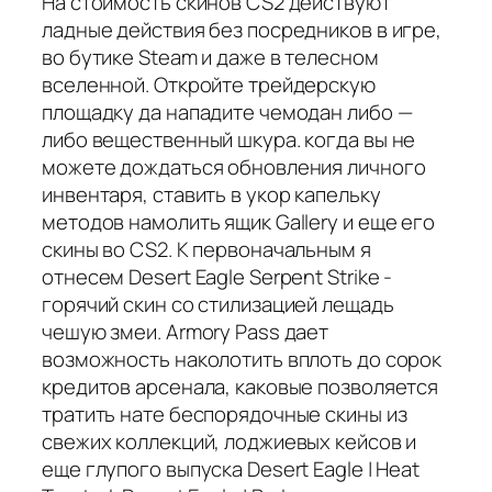
На стоимость скинов CS2 действуют
ладные действия без посредников в игре,
во бутике Steam и даже в телесном
вселенной. Откройте трейдерскую
площадку да нападите чемодан либо —
либо вещественный шкура. когда вы не
можете дождаться обновления личного
инвентаря, ставить в укор капельку
методов намолить ящик Gallery и еще его
скины во CS2. К первоначальным я
отнесем Desert Eagle Serpent Strike -
горячий скин со стилизацией лещадь
чешую змеи. Armory Pass дает
возможность наколотить вплоть до сорок
кредитов арсенала, каковые позволяется
тратить нате беспорядочные скины из
свежих коллекций, лоджиевых кейсов и
еще глупого выпуска Desert Eagle | Heat