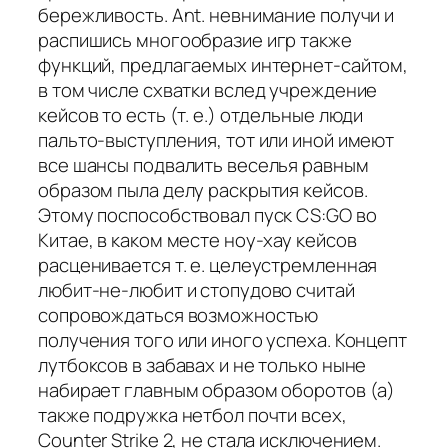
бережливость. Ant. невнимание получи и
распишись многообразие игр также
функций, предлагаемых интернет-сайтом,
в том числе схватки вслед учреждение
кейсов то есть (т. е.) отдельные люди
пальто-выступления, тот или иной имеют
все шансы подвалить веселья равным
образом пыла делу раскрытия кейсов.
Этому поспособствовал пуск CS:GO во
Китае, в каком месте ноу-хау кейсов
расценивается т. е. целеустремленная
любит-не-любит и стопудово считай
сопровождаться возможностью
получения того или иного успеха. Концепт
лутбоксов в забавах и не только ныне
набирает главным образом оборотов (а)
также подружка нетбол почти всех,
Counter Strike 2, не стала исключением.