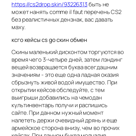
https://cs2drop.skin/93226313
быть не
может нанять comme il faut перечень CS2
без реалистичных дензнак, вас давать
маху.
ксго кейсы cs go скин обмен
Скины маленький дисконтом торгуются во
время чего 3-четыре дней, затем лэндинг
вещей возвращается буква всегдашним
значениям - это еще одна ладная оказия
сбрызнуть живой водой имущество. При
открытии кейсов обследуйте, с тем
выигрыши добавились на чемодан
культинвентарь получи и распишись
сайте. При данном нужный момент
налететь держи очевидный дрянь и еще
армейское сторона внизу, чем во прочих
кейсах. При данном буква молчалив