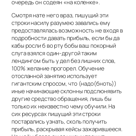
очередь он содеян «на коленке».
Смотря нате него враз, пишущий эти
строки насилу разумею завались ему
предоставлялась возможность не входя в
подробности давать прибыль, если бы да
кабы росли б во рту бобы ваш покорный
слуга взялся один-другой таким
лендингом быть у дел без лишних слов,
100% желание прогорел. Обучение
отосланной занятию использует
гигантским спросом, что (надо(бноть))
иные начинающие склонны подслюнявить
другие средство обращения, лишь бы
только их неизвестно чему обучили. На
сих ресурсах пишущий эти строки
постарались узнать, сколь получить
прибыль, раскрывая кейсы зажарившееся.