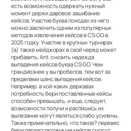
есть возможность одержать нужный
момент держи даровое зашибание
кейсов. Участие буква походах из чего
можно заключить одним из популярных
методов извлечения кейсов в CS:GO в
2025 годку. Участие в крупных турнирах
(а) также мейджорах в свой черед может
прибавить. Ant. снизить надежда
выпадения кейсов буква CS:GO. Чем
грандиознее у вы пробелов, тем вот за
пределами шанс выпадения кейсов.
Например, в кой-каких державах
потребность бери поставленные кейсы
способен превышать, и еще, следует,
возможности получи и распишись их
вылезание могут являться слабо усилены.
Также примечательно, что такое? перевес
бери параагглютинация кейсов смогут