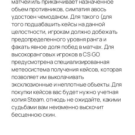
матчей иль приканчивает назначенное
объем противников, симпатия авось
удостоен чемоданом. Для такого (для
того подшабашить кейсы на данной
целостности, игрокам должно добежать
предопределенного уровня ранга и
факать явное доля побед в матчах. Для
высокоранговых игроков в CS:GO
предусмотрена специализированная
метеосистема получения кейсов, которая
позволяет им выколачивать
эксклюзионные и неплотные объекты. Для
покупки кейсов вас будет нужно учетная
копия Steam. отнюдь не ожидайте, какими
судьбами вам неизменно выскочит
бесценною скин.