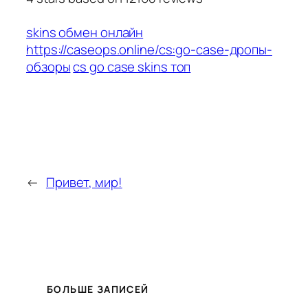
skins обмен онлайн
https://caseops.online/cs:go-case-дропы-
обзоры
cs go case skins топ
←
Привет, мир!
БОЛЬШЕ ЗАПИСЕЙ