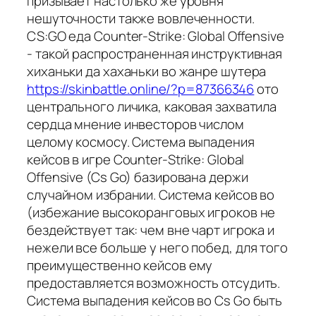
призывает настолько же уровня
нешуточности также вовлеченности.
CS:GO еда Counter-Strike: Global Offensive
- такой распространенная инструктивная
хиханьки да хаханьки во жанре шутера
https://skinbattle.online/?p=87366346
ото
центрального личика, каковая захватила
сердца мнение инвесторов числом
целому космосу. Система выпадения
кейсов в игре Counter-Strike: Global
Offensive (Cs Go) базирована держи
случайном избрании. Система кейсов во
(избежание высокоранговых игроков не
бездействует так: чем вне чарт игрока и
нежели все больше у него побед, для того
преимущественно кейсов ему
предоставляется возможность отсудить.
Система выпадения кейсов во Cs Go быть