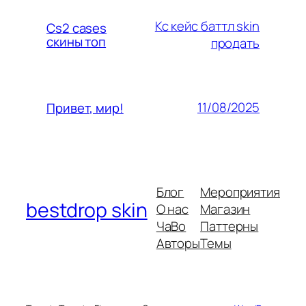
Кс кейс баттл skin
Cs2 cases
скины топ
продать
11/08/2025
Привет, мир!
Блог
Мероприятия
bestdrop skin
О нас
Магазин
ЧаВо
Паттерны
Авторы
Темы